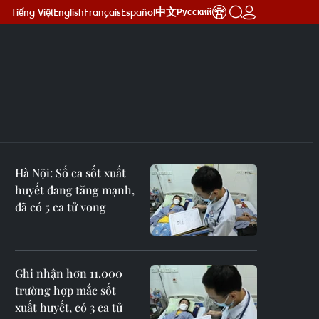
Tiếng Việt
English
Français
Español
中文
Русский
Hà Nội: Số ca sốt xuất
huyết đang tăng mạnh,
đã có 5 ca tử vong
Ghi nhận hơn 11.000
trường hợp mắc sốt
xuất huyết, có 3 ca tử