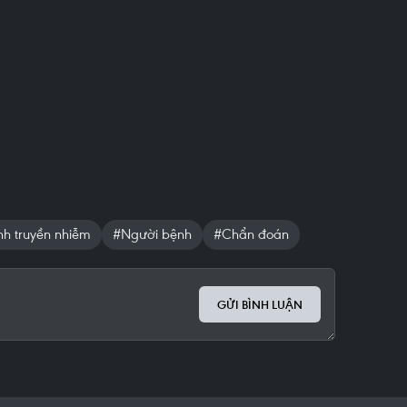
h truyền nhiễm
#Người bệnh
#Chẩn đoán
GỬI BÌNH LUẬN