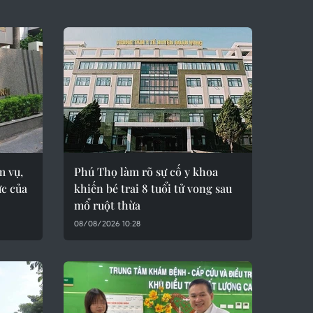
m vụ,
Phú Thọ làm rõ sự cố y khoa
ức của
khiến bé trai 8 tuổi tử vong sau
mổ ruột thừa
08/08/2026 10:28