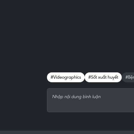
#Videographics
#Sốt xuất huyết
#Bện