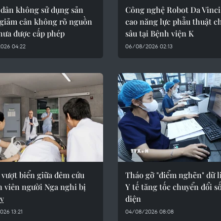
 dân không sử dụng sản
Công nghệ Robot Da Vinci
giảm cân không rõ nguồn
cao năng lực phẫu thuật c
chưa được cấp phép
sâu tại Bệnh viện K
026 04:22
06/08/2026 02:13
 vượt biển giữa đêm cứu
Tháo gỡ "điểm nghẽn" dữ l
 viên người Nga nghi bị
Y tế tăng tốc chuyển đổi s
uỵ
diện
26 13:21
04/08/2026 08:08