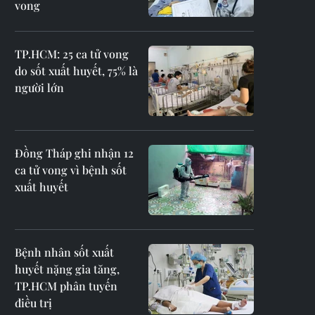
vong
​TP.HCM: 25 ca tử vong
do sốt xuất huyết, 75% là
người lớn
Đồng Tháp ghi nhận 12
ca tử vong vì bệnh sốt
xuất huyết
Bệnh nhân sốt xuất
huyết nặng gia tăng,
TP.HCM phân tuyến
điều trị