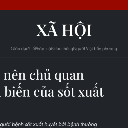
XÃ HỘI
Giáo dục
Y tế
Pháp luật
Giao thông
Người Việt bốn phương
g nên chủ quan
 biến của sốt xuất
gười bệnh sốt xuất huyết bởi bệnh thường