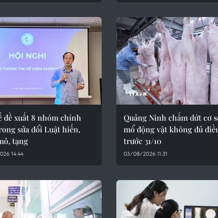
ế đề xuất 8 nhóm chính
Quảng Ninh chấm dứt cơ s
rong sửa đổi Luật hiến,
mổ động vật không đủ điề
mô, tạng
trước 31/10
026 14:44
03/08/2026 11:31