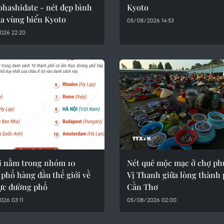
hashidate - nét đẹp bình
Kyoto
ủa vùng biển Kyoto
05/08/2026 14:53
026 22:20
i nằm trong nhóm 10
Nét quê mộc mạc ở chợ p
phố hàng đầu thế giới về
Vị Thanh giữa lòng thành
ực đường phố
Cần Thơ
026 03:11
05/08/2026 02:00