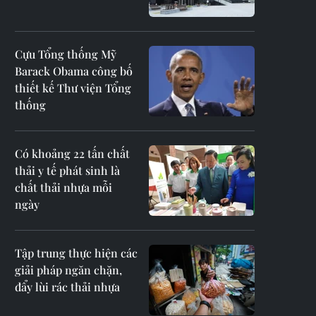
Cựu Tổng thống Mỹ
Barack Obama công bố
thiết kế Thư viện Tổng
thống
Có khoảng 22 tấn chất
thải y tế phát sinh là
chất thải nhựa mỗi
ngày
Tập trung thực hiện các
giải pháp ngăn chặn,
đẩy lùi rác thải nhựa