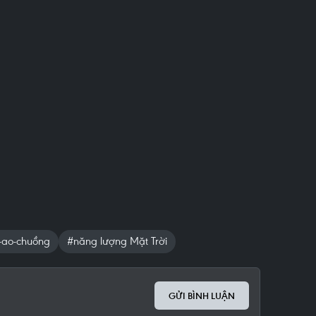
-ao-chuồng
#năng lượng Mặt Trời
GỬI BÌNH LUẬN