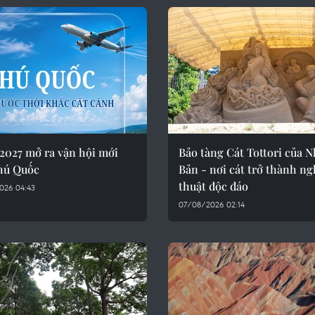
2027 mở ra vận hội mới
Bảo tàng Cát Tottori của N
hú Quốc
Bản - nơi cát trở thành n
thuật độc đáo
026 04:43
07/08/2026 02:14