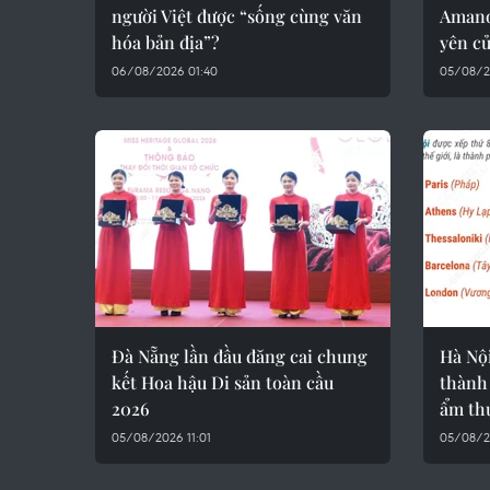
người Việt được “sống cùng văn
Amano
hóa bản địa”?
yên c
06/08/2026 01:40
05/08/2
Đà Nẵng lần đầu đăng cai chung
Hà Nộ
kết Hoa hậu Di sản toàn cầu
thành 
2026
ẩm th
05/08/2026 11:01
05/08/2