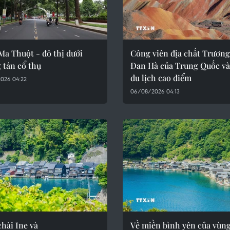
a Thuột - đô thị dưới
Công viên địa chất Trươn
 tán cổ thụ
Đan Hà của Trung Quốc v
du lịch cao điểm
026 04:22
06/08/2026 04:13
hài Ine và
Về miền bình yên của vùng