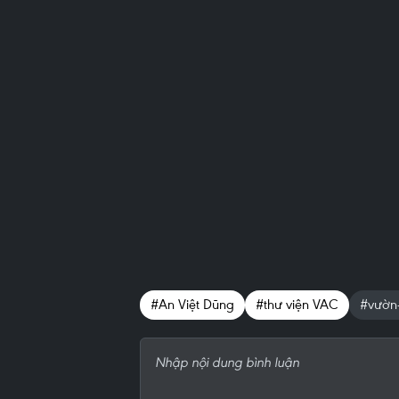
#An Việt Dũng
#thư viện VAC
#vườn