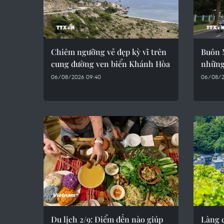
Chiêm ngưỡng vẻ đẹp kỳ vĩ trên
Buôn M
cung đường ven biển Khánh Hòa
những
06/08/2026 09:40
06/08/2
Du lịch 2/9: Điểm đến nào giúp
Làng c