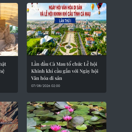
hật
Lần đầu Cà Mau tổ chức Lễ hội
ghệ
Khinh khí cầu gắn với Ngày hội
Văn hóa di sản
07/08/2026 02:00