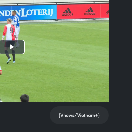
Play
Video
(Vnews/Vietnam+)