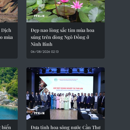
g Dịch
Đẹp nao lòng sắc tím mùa hoa
ào mùa
súng trên dòng Ngô Đồng ở
Ninh Bình
06/08/2026 02:13
 biển
Đưa tinh hoa sông nước Cần Thơ