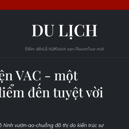
DU LỊCH
Điểm đến
Lễ hội
Khách sạn/Resort
Tour mới
iện VAC - một
iểm đến tuyệt vời
 hình vườn-ao-chuồng đô thị do kiến trúc sư