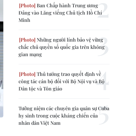
Ban Chấp hành Trung ương
Đảng vào Lăng viếng Chủ tịch Hồ Chí
Minh
Những người lính bảo vệ vững
chắc chủ quyền số quốc gia trên không
gian mạng
Thủ tướng trao quyết định về
công tác cán bộ đối với Bộ Nội vụ và Bộ
Dân tộc và Tôn giáo
Tưởng niệm các chuyên gia quân sự Cuba
hy sinh trong cuộc kháng chiến của
nhân dân Việt Nam