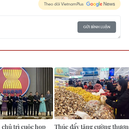
Theo dõi VietnamPlus
GỬI BÌNH LUẬN
 chủ trì cuộc họp
Thúc đẩy tăng cường thươn