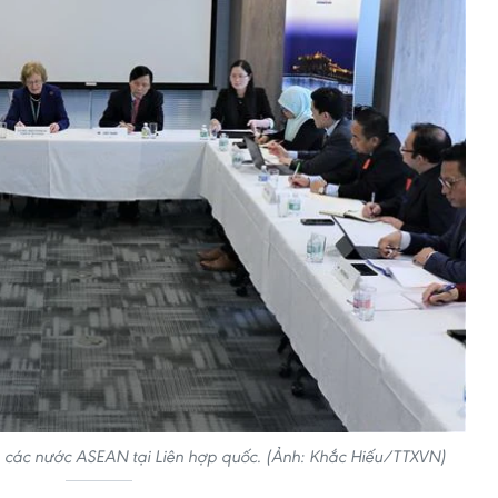
n các nước ASEAN tại Liên hợp quốc. (Ảnh: Khắc Hiếu/TTXVN)