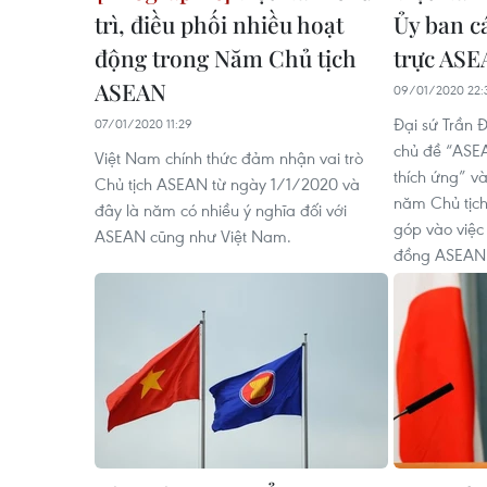
trì, điều phối nhiều hoạt
Ủy ban c
động trong Năm Chủ tịch
trực AS
ASEAN
09/01/2020 22:
Đại sứ Trần Đ
07/01/2020 11:29
chủ đề “ASE
Việt Nam chính thức đảm nhận vai trò
thích ứng” v
Chủ tịch ASEAN từ ngày 1/1/2020 và
năm Chủ tịc
đây là năm có nhiều ý nghĩa đối với
góp vào việc
ASEAN cũng như Việt Nam.
đồng ASEAN