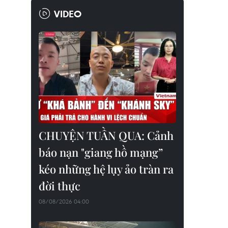
VIDEO
CHUYỆN TUẦN QUA: Cảnh
báo nạn "giang hồ mạng”
kéo những hệ lụy ảo tràn ra
đời thực
08/08/2026 04:00