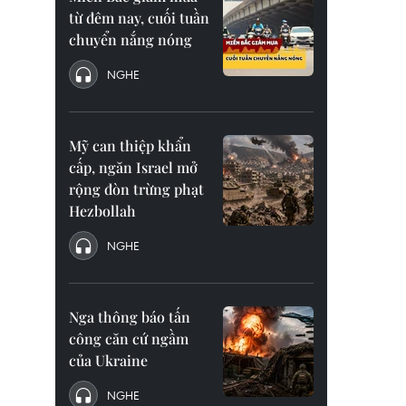
từ đêm nay, cuối tuần
chuyển nắng nóng
NGHE
Mỹ can thiệp khẩn
cấp, ngăn Israel mở
rộng đòn trừng phạt
Hezbollah
NGHE
Nga thông báo tấn
công căn cứ ngầm
của Ukraine
NGHE