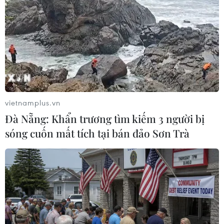
TIN LIÊN QUAN
vietnamplus.vn
Đà Nẵng: Khẩn trương tìm kiếm 3 người bị
sóng cuốn mất tích tại bán đảo Sơn Trà
Tuyên dương học sinh đoạt giải Olympic,
thi KHKT quốc tế 2018
19/10/2018 22:55