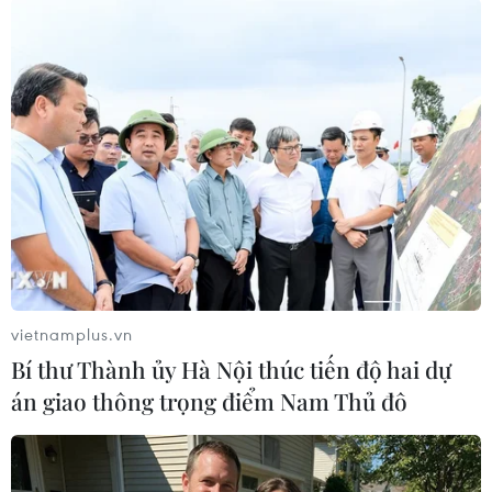
hóa giữa học sinh và giáo viên trong cộng đồng
khoa học các nước trên thế giới.
IJSO 2018 lần thứ 15 được Bộ Giáo dục nước
Cộng hòa Botswana phối hợp với Hiệp hội Khoa
học Botswana tổ chức tại thủ đô Gaborone./.
(TTXVN/Vietnam+)
vietnamplus.vn
Bí thư Thành ủy Hà Nội thúc tiến độ hai dự
án giao thông trọng điểm Nam Thủ đô