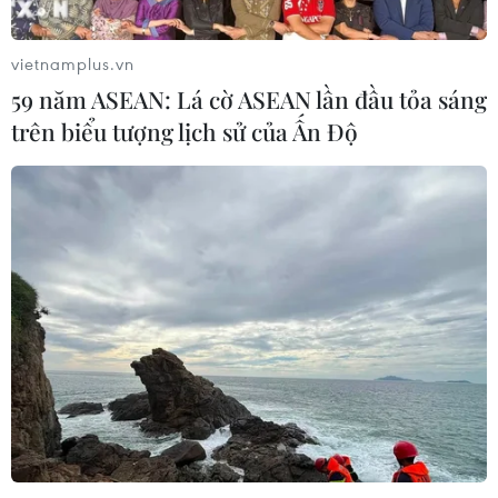
vietnamplus.vn
59 năm ASEAN: Lá cờ ASEAN lần đầu tỏa sáng
trên biểu tượng lịch sử của Ấn Độ
TIN CÙNG CHUYÊN MỤC
Sáp nhập Trường Đại học Văn hóa,
Thể thao và Du lịch Thanh Hóa vào
Trường Đại học Hồng Đức
08/08/2026 06:36