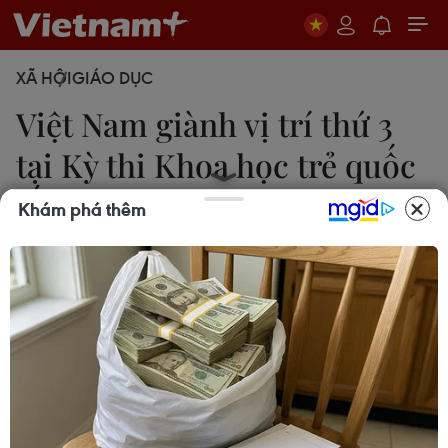
XÃ HỘI
GIÁO DỤC
Việt Nam giành vị trí thứ 3
tại Kỳ thi Khoa học trẻ quốc
tế
Khám phá thêm
11/12/2018 23:54
Toàn bộ 6 học sinh Việt Nam tham gia Kỳ thi Khoa
học trẻ quốc tế (IJSO) được tổ chức tại Botswana
từ ngày 2-10/12 đều đã đoạt giải, trong đó bốn em
giành Huy chương Vàng và hai em giành Huy
chương Bạc