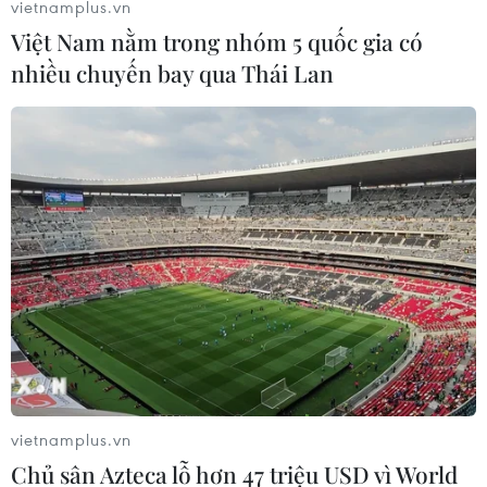
vietnamplus.vn
Việt Nam nằm trong nhóm 5 quốc gia có
nhiều chuyến bay qua Thái Lan
Sinh viên Việt Nam 'đóng góp' 881 triệu
USD cho nền kinh tế Mỹ
14/11/2018 08:50
Theo báo cáo hàng năm Open Doors của Viện Giáo
dục Quốc tế (IIE), số lượng du học sinh Việt Nam tại
Hoa Kỳ tăng năm thứ 17 liên tiếp.
vietnamplus.vn
Chủ sân Azteca lỗ hơn 47 triệu USD vì World