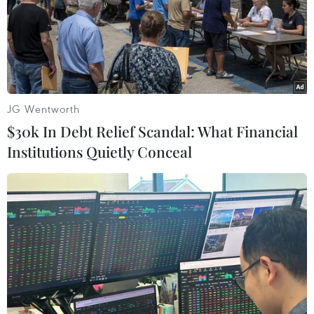
Tối 19/10, tại Trường THPT chuyên Amstecdam Hà Nội,
Bộ Giáo dục và Đào tạo tổ chức lễ tuyên dương học sinh
THPT đoạt giải Olympic và cuộc thi khoa học kỹ thuật
quốc tế năm 2018.
JG Wentworth
$30k In Debt Relief Scandal: What Financial
Institutions Quietly Conceal