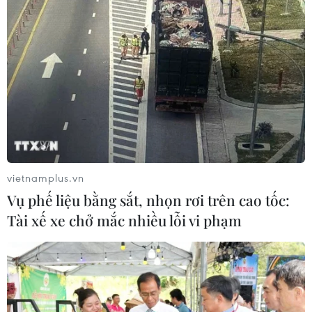
vietnamplus.vn
Vụ phế liệu bằng sắt, nhọn rơi trên cao tốc:
Tài xế xe chở mắc nhiều lỗi vi phạm