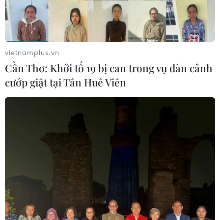
vietnamplus.vn
Cần Thơ: Khởi tố 19 bị can trong vụ dàn cảnh
cướp giật tại Tân Huê Viên