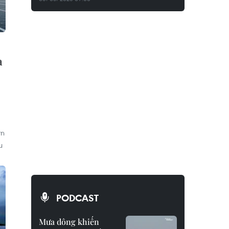
à
ơn
u
PODCAST
Mưa dông khiến