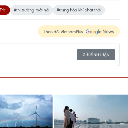
Trời
#thị trường mới nổi
#trung hòa khí phát thải
Theo dõi VietnamPlus
GỬI BÌNH LUẬN