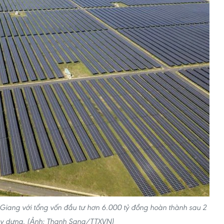
Giang với tổng vốn đầu tư hơn 6.000 tỷ đồng hoàn thành sau 2
y dựng. (Ảnh: Thanh Sang/TTXVN)