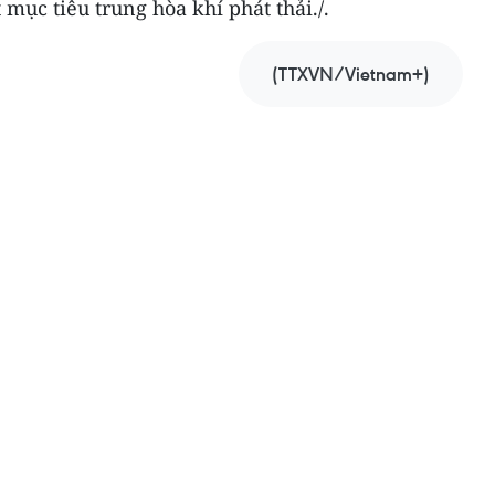
mục tiêu trung hòa khí phát thải./.
(TTXVN/Vietnam+)