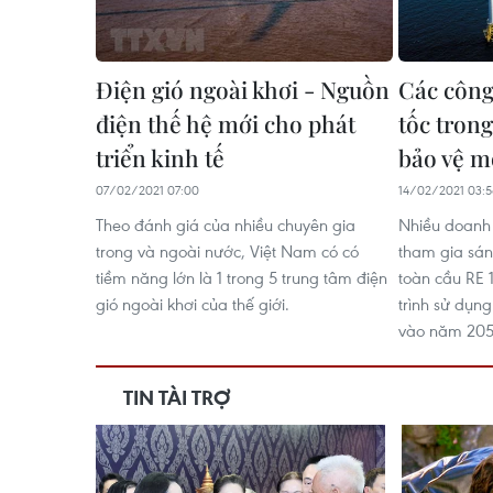
Điện gió ngoài khơi - Nguồn
Các công
điện thế hệ mới cho phát
tốc trong
triển kinh tế
bảo vệ m
07/02/2021 07:00
14/02/2021 03:
Theo đánh giá của nhiều chuyên gia
Nhiều doanh 
trong và ngoài nước, Việt Nam có có
tham gia sán
tiềm năng lớn là 1 trong 5 trung tâm điện
toàn cầu RE 1
gió ngoài khơi của thế giới.
trình sử dụn
vào năm 205