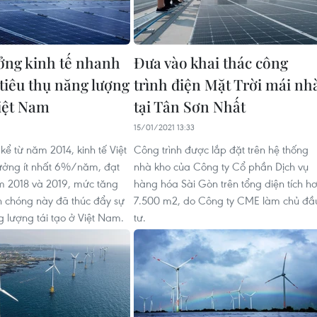
ởng kinh tế nhanh
Đưa vào khai thác công
 tiêu thụ năng lượng
trình điện Mặt Trời mái nh
iệt Nam
tại Tân Sơn Nhất
15/01/2021 13:33
kể từ năm 2014, kinh tế Việt
Công trình được lắp đặt trên hệ thống
ưởng ít nhất 6%/năm, đạt
nhà kho của Công ty Cổ phần Dịch vụ
m 2018 và 2019, mức tăng
hàng hóa Sài Gòn trên tổng diện tích h
 chóng này đã thúc đẩy sự
7.500 m2, do Công ty CME làm chủ đầ
 lượng tái tạo ở Việt Nam.
tư.