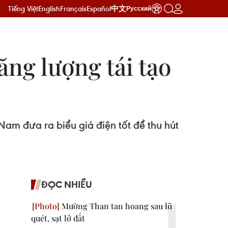
Tiếng Việt
English
Français
Español
中文
Русский
ng lượng tái tạo
Nam đưa ra biểu giá điện tốt để thu hút
ĐỌC NHIỀU
Mường Than tan hoang sau lũ
quét, sạt lở đất