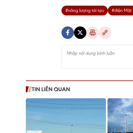
#năng lượng tái tạo
#điện Mặt 
TIN LIÊN QUAN