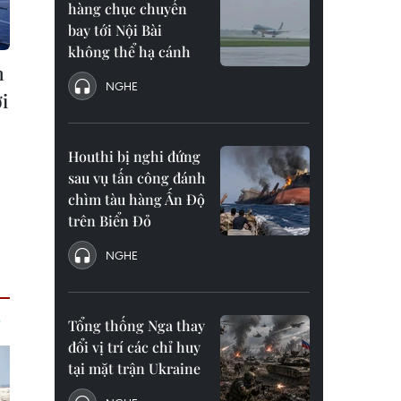
hàng chục chuyến
bay tới Nội Bài
không thể hạ cánh
n
NGHE
i
Houthi bị nghi đứng
sau vụ tấn công đánh
chìm tàu hàng Ấn Độ
trên Biển Đỏ
NGHE
Tổng thống Nga thay
đổi vị trí các chỉ huy
tại mặt trận Ukraine