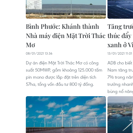
Bình Phước: Khánh thành
Tăng trư
Nhà máy điện Mặt Trời Thác
thúc đẩy
Mơ
xanh ở V
08/01/2021 13:36
13/01/2021 11:01
Dự án điện Mặt Trời Thác Mơ có công
ADB cho biết 
suất 50MWP, gồm khoảng 125.000 tấm
Nam tăng tr
pin mono được lắp đặt trên diện tích
7% trong nă
57ha, tổng vốn đầu tư 800 tỷ đồng.
trưởng nhanh
bùng nổ năng