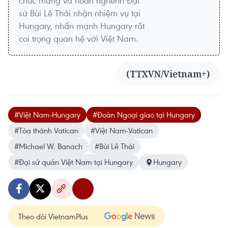
chúc mừng và hoan nghênh Đại
sứ Bùi Lê Thái nhận nhiệm vụ tại
Hungary, nhấn mạnh Hungary rất
coi trọng quan hệ với Việt Nam.
(TTXVN/Vietnam+)
#Việt Nam-Hungary
#Đoàn Ngoại giao tại Hungary
#Tòa thánh Vatican
#Việt Nam-Vatican
#Michael W. Banach
#Bùi Lê Thái
#Đại sứ quán Việt Nam tại Hungary
Hungary
Theo dõi VietnamPlus