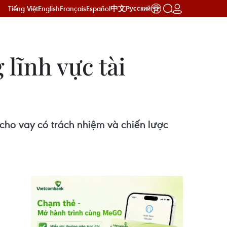
Tiếng Việt
English
Français
Español
中文
Русский
lĩnh vực tài
cho vay có trách nhiệm và chiến lược