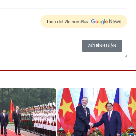
Theo dõi VietnamPlus
GỬI BÌNH LUẬN