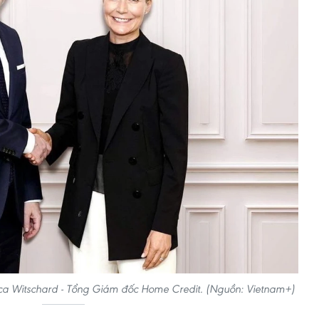
ica Witschard - Tổng Giám đốc Home Credit. (Nguồn: Vietnam+)