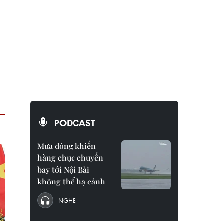
PODCAST
Mưa dông khiến
hàng chục chuyến
bay tới Nội Bài
không thể hạ cánh
NGHE