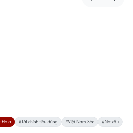
 Fiala
#Tài chính tiêu dùng
#Việt Nam-Séc
#Nợ xấu