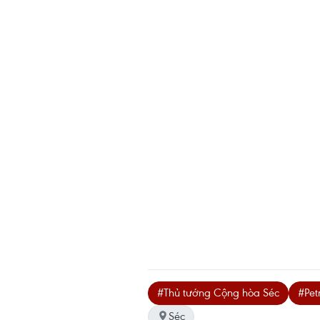
#Thủ tướng Cộng hòa Séc
#Petr
Séc