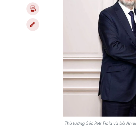
Thủ tướng Séc Petr Fiala và bà Ann