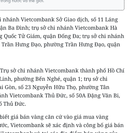
trong nước và thế giới.
chi nhánh Vietcombank Sở Giao dịch, số 11 Láng
ận Ba Đình; trụ sở chi nhánh Vietcombank Hà
ng Quốc Tử Giám, quận Đống Đa; trụ sở chi nhánh
2 Trần Hưng Đạo, phường Trần Hưng Đạo, quận
 Trụ sở chi nhánh Vietcombank thành phố Hồ Chí
Linh, phường Bến Nghé, quận 1; trụ sở chi
i Gòn, số 23 Nguyễn Hữu Thọ, phường Tân
hánh Vietcombank Thủ Đức, số 50A Đặng Văn Bi,
ố Thủ Đức.
iết giá bán vàng căn cứ vào giá mua vàng
c, Vietcombank sẽ xác định và công bố giá bán