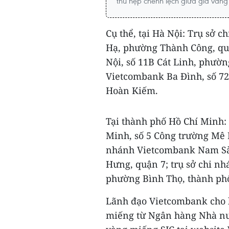
thu hẹp chênh lệch giữa giá vàng 
Cụ thể, tại Hà Nội: Trụ sở 
Hạ, phường Thành Công, qu
Nội, số 11B Cát Linh, phườ
Vietcombank Ba Đình, số 7
Hoàn Kiếm.
Tại thành phố Hồ Chí Minh:
Minh, số 5 Công trường Mê 
nhánh Vietcombank Nam Sà
Hưng, quận 7; trụ sở chi n
phường Bình Thọ, thành ph
Lãnh đạo Vietcombank cho b
miếng từ Ngân hàng Nhà nướ