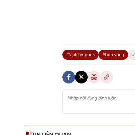
#Vietcombank
#bán vàng
#
TIN LIÊN QUAN