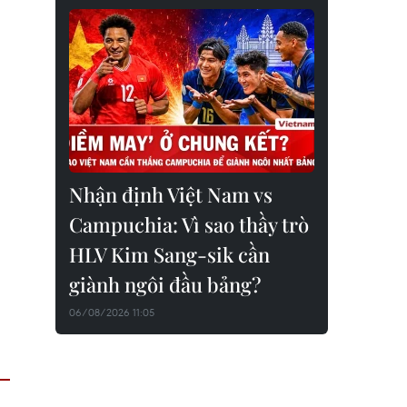
Nhận định Việt Nam vs
Campuchia: Vì sao thầy trò
HLV Kim Sang-sik cần
giành ngôi đầu bảng?
06/08/2026 11:05