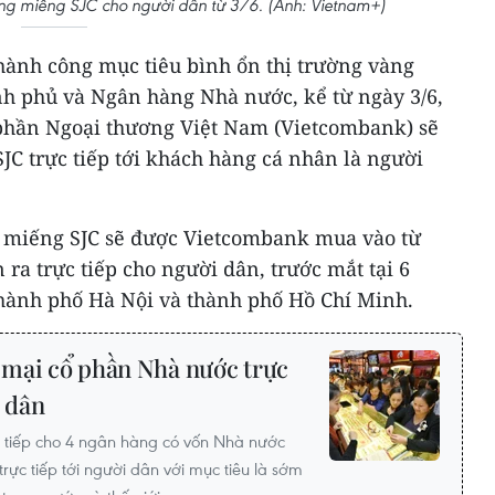
àng miếng SJC cho người dân từ 3/6. (Ảnh: Vietnam+)
ành công mục tiêu bình ổn thị trường vàng
nh phủ và Ngân hàng Nhà nước, kể từ ngày 3/6,
hần Ngoại thương Việt Nam (Vietcombank) sẽ
JC trực tiếp tới khách hàng cá nhân là người
g miếng SJC sẽ được Vietcombank mua vào từ
a trực tiếp cho người dân, trước mắt tại 6
thành phố Hà Nội và thành phố Hồ Chí Minh.
mại cổ phần Nhà nước trực
i dân
 tiếp cho 4 ngân hàng có vốn Nhà nước
ực tiếp tới người dân với mục tiêu là sớm