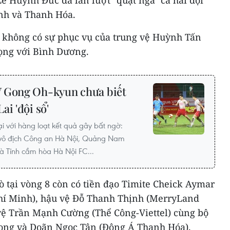
ê Huỳnh Đức đã lần lượt "quật ngã" cả hai đội
nh và Thanh Hóa.
ẽ không có sự phục vụ của trung vệ Huỳnh Tấn
rọng với Bình Dương.
V Gong Oh-kyun chưa biết
i 'đội sổ'
 với hàng loạt kết quả gây bất ngờ:
vô địch Công an Hà Nội, Quảng Nam
à Tĩnh cầm hòa Hà Nội FC...
iò tại vòng 8 còn có tiền đạo Timite Cheick Aymar
hí Minh), hậu vệ Đỗ Thanh Thịnh (MerryLand
ệ Trần Mạnh Cường (Thể Công-Viettel) cùng bộ
ong và Doãn Ngọc Tân (Đông Á Thanh Hóa).