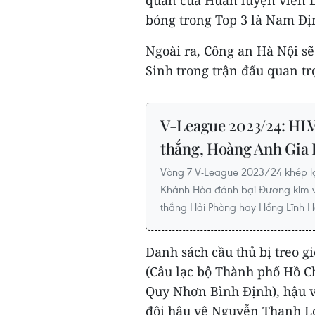
quân của Huấn luyện viên L
bóng trong Top 3 là Nam Đị
Ngoài ra, Công an Hà Nội s
Sinh trong trận đấu quan t
V-League 2023/24: HL
thắng, Hoàng Anh Gia La
Vòng 7 V-League 2023/24 khép lại
Khánh Hòa đánh bại Đương kim 
thắng Hải Phòng hay Hồng Lĩnh H
Danh sách cầu thủ bị treo g
(Câu lạc bộ Thành phố Hồ C
Quy Nhơn Bình Định), hậu v
đôi hậu vệ Nguyễn Thanh L