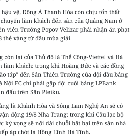
 hậu vệ, Đông Á Thanh Hóa còn chịu tổn thất
ng chuyến làm khách đến sân của Quảng Nam ở
ện viên Trưởng Popov Velizar phải nhận án phạt
 thẻ vàng từ đầu mùa giải.
g còn lại của Thủ đô là Thể Công-Viettel và Hà
 làm khách: trong khi Hoàng Đức và các đồng
ão táp" đến Sân Thiên Trường của đội đầu bảng
 Nội FC chỉ phải gặp đội cuối bảng LPBank
n đấu trên Sân Pleiku.
bảng là Khánh Hòa và Sông Lam Nghệ An sẽ có
 vận động 19/8 Nha Trang; trong khi Câu lạc bộ
 kỳ vọng sẽ nối dài chuỗi bất bại trên sân nhà
xếp áp chót là Hồng Lĩnh Hà Tĩnh.