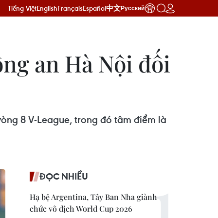
Tiếng Việt
English
Français
Español
中文
Русский
ng an Hà Nội đối
 vòng 8 V-League, trong đó tâm điểm là
ĐỌC NHIỀU
Hạ bệ Argentina, Tây Ban Nha giành
chức vô địch World Cup 2026