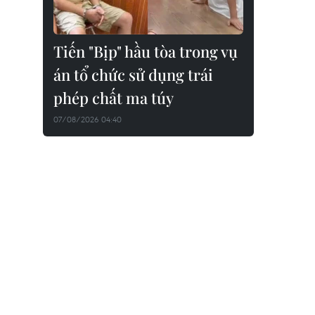
Tiến "Bịp" hầu tòa trong vụ
án tổ chức sử dụng trái
phép chất ma túy
07/08/2026 04:40