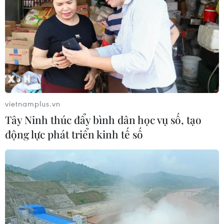
ASEAN Cup 2026: Đội tuyển Việt
Nam sẵn sàng cho đại chiến ở "chảo
lửa" Pakansari
03/08/2026 03:13
Xem thêm
vietnamplus.vn
Tây Ninh thúc đẩy bình dân học vụ số, tạo
động lực phát triển kinh tế số
CƠ QUAN CHỦ QUẢN: THÔNG TẤN XÃ VIỆT NAM
Tổng Biên tập: TRẦN TIẾN DUẨN
Phó Tổng Biên tập: NGUYỄN THỊ TÁM, KHÚC THANH
THỦY