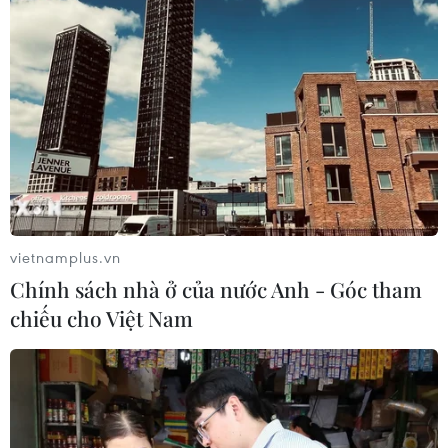
ASEAN Cup 2026: Indonesia tổn thất
lực lượng trước trận quyết đấu tuyển
Việt Nam
03/08/2026 07:21
Làn sóng phản đối lan khắp châu Âu,
FIFA đối diện yêu cầu cải tổ
03/08/2026 05:01
vietnamplus.vn
Chính sách nhà ở của nước Anh - Góc tham
Nhận định Campuchia vs
chiếu cho Việt Nam
Timor Leste: Trận chiến vì 3 điểm
danh dự cho "Các chiến binh
Angkor"
03/08/2026 03:30