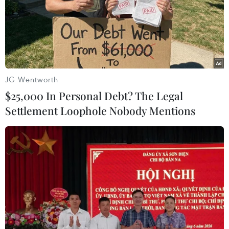
JG Wentworth
$25,000 In Personal Debt? The Legal
Settlement Loophole Nobody Mentions
Lịch thi đấu vòng 26 V-League 2024-2025. (Ảnh: VPF)
Vòng 25 V-League: Thép
Xanh Nam Định bảo vệ