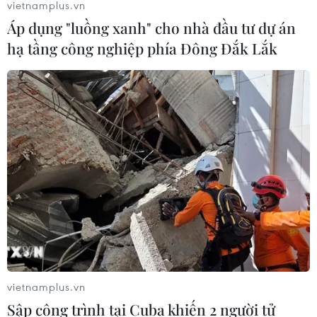
vietnamplus.vn
Áp dụng "luồng xanh" cho nhà đầu tư dự án
hạ tầng công nghiệp phía Đông Đắk Lắk
vietnamplus.vn
Sập công trình tại Cuba khiến 2 người tử