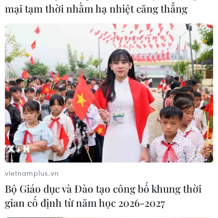
mại tạm thời nhằm hạ nhiệt căng thẳng
TIN LIÊN QUAN
vietnamplus.vn
Bộ Giáo dục và Đào tạo công bố khung thời
Vòng 25 V-League: Thép Xanh Nam Định
gian cố định từ năm học 2026-2027
bảo vệ thành công ngôi vô địch trước 1