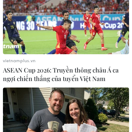
Ở hai cặp đấu còn lại: "tân vương" Thép Xanh
Nam Định sẽ nhận cúp vô địch trên sân nhà ở
cuộc tiếp đón Hồng Lĩnh Hà Tĩnh (36 điểm);
trong khi Becamex Bình Dương (29 điểm, xếp
thứ 8) và Đông Á Thanh Hóa (31 điểm, xếp thứ
7) đều nỗ lực giành điểm để khép lại mùa giải
với một vị trí ở nửa trên của bảng xếp hạng./.
vietnamplus.vn
ASEAN Cup 2026: Truyền thông châu Á ca
ngợi chiến thắng của tuyển Việt Nam