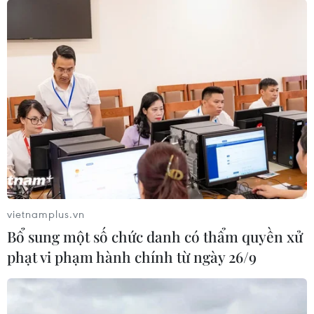
vòng
15/06/2025 13:24
Chiến thắng 2-0 trước Quảng Nam giúp Nam Định
chính thức lên ngôi vô địch sớm 1 vòng đấu. Trong khi
đó, Bình Định sau thất bại 0-1 trên sân Thống Nhất đang
là đội gặp bất lợi trong cuộc đua trụ hạng.
vietnamplus.vn
Bổ sung một số chức danh có thẩm quyền xử
phạt vi phạm hành chính từ ngày 26/9