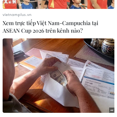
của vòng 26 - vòng đấu cuối cùng của Giải Vô
địch Quốc gia V-League 2024-2025 diễn ra vào
vietnamplus.vn
17 giờ ngày mai 22/6 sẽ là cuộc chiến trụ hạng,
Xem trực tiếp Việt Nam-Campuchia tại
nơi 3 đội bóng lần lượt là Quảng Nam (25
ASEAN Cup 2026 trên kênh nào?
điểm), SHB Đà Nẵng (22 điểm) và Quy Nhơn
Bình Định (21 điểm) phải "cháy" hết mình để
tiếp tục được chơi ở hạng đấu cao nhất của
Bóng đá Việt Nam mùa tới.
Quảng Nam đang hơn 3 điểm so với đội xếp áp
chót là Đà Nẵng, tuy nhiên trong trường hợp 2
đội bằng điểm sau vòng 26, thầy trò huấn luyện
viên Văn Sỹ Sơn sẽ xếp sau đối thủ và phải đá
play-off trụ hạng, bởi dù 2 đội hoà nhau về tỷ số
đối đầu ở 2 lượt (Quảng Nam thắng 3-2 trên sân
nhà và thua 0-1 ở lượt về) nhưng Đà Nẵng là đội