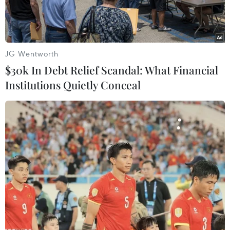
Nhơn Bình Định.
JG Wentworth
$30k In Debt Relief Scandal: What Financial
Institutions Quietly Conceal
SHB Đà Nẵng (áo xanh) và Quy Nhơn Bình Định đều sẽ phải
"căng mình" ở vòng đấu cuối để níu giữ hy vọng trụ lại V-
League. (Ảnh: VPF)
Sau khi Thép Xanh Nam Định bảo vệ thành
công ngôi vương ở vòng đấu trước, tâm điểm