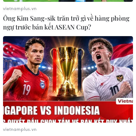
vietnamplus.vn
Ông Kim Sang-sik trăn trở gì về hàng phòng
ngự trước bán kết ASEAN Cup?
#V-League
#Trụ hạng
#Quảng Nam
#SHB Đà Nẵng
#Quy Nhơn Bình Định
Theo dõi VietnamPlus
V-League
vietnamplus.vn
Dàn sao Công an Hà Nội thống trị