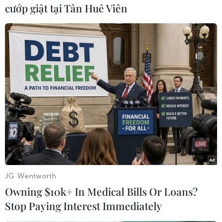
cướp giật tại Tân Huê Viên
Quảng Nam (áo xanh) sẽ trụ hạng nếu có điểm trên sân của
Hoàng Anh Gia Lai. (Ảnh: VPF)
Với SHB Đà Nẵng, đội bóng của huấn luyện viên
Lê Đức Tuấn cần giành trọn 3 điểm trước Sông
Lam Nghệ An (đội đã trụ hạng và nhiều khả
năng sẽ cho các trụ cột nghỉ ngơi để chuẩn bị
cho đấu trường Cúp Quốc gia) để tránh xếp cuối
bảng (xuống hạng trực tiếp).
JG Wentworth
Khi đó, Đà Nẵng sẽ chính thức trụ hạng nếu
Owning $10k+ In Medical Bills Or Loans?
Quảng Nam để thua ở trận đấu cùng giờ. Ngược
Stop Paying Interest Immediately
lại, nếu Quảng Nam có điểm ở vòng đấu cuối,