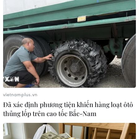
Đà Nẵng sẽ phải đá play-off với đội hạng Nhất.
Trong trường hợp bằng điểm với Quy Nhơn
Bình Định, Đà Nẵng vẫn sẽ xếp trên đối thủ khi
hơn về thành tích đối đầu trực tiếp (thắng Bình
Định với tỷ số 2-1 và 3-1 ở cả 2 lượt đi và về).
vietnamplus.vn
Đã xác định phương tiện khiến hàng loạt ôtô
thủng lốp trên cao tốc Bắc-Nam