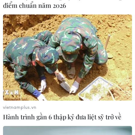
phủ, Thủ tướng Chính phủ, nỗ lực hơn nữa tìm
điểm chuẩn năm 2026
thêm các giải pháp điều hành, cấp tín dụng cho
nền kinh tế, bảo đảm ổn định kinh tế vĩ mô,
kiểm soát lạm phát, hướng dòng vốn vào các
lĩnh vực ưu tiên theo quy định của pháp luật và
bảo đảm an toàn hệ thống.
Phó Thủ tướng đề nghị Ngân hàng Nhà nước và
các ngân hàng phải chủ động hơn nữa, sẵn sàng
hơn nữa để giải ngân vốn kịp thời khi doanh
nghiệp, người dân có nhu cầu, đảm bảo điều
kiện.
Phó Thủ tướng đề nghị các bộ ngành, địa
vietnamplus.vn
phương căn cứ vào các chỉ đạo của Chính phủ,
Hành trình gần 6 thập kỷ đưa liệt sỹ trở về
Thủ tướng Chính phủ tiếp tục nêu cao tinh thần
trách nhiệm, tập trung tháo gỡ khó khăn cho