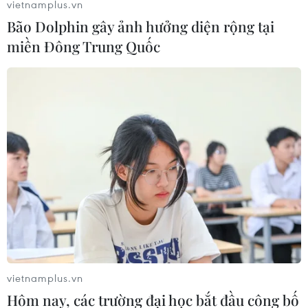
vietnamplus.vn
Bão Dolphin gây ảnh hưởng diện rộng tại
miền Đông Trung Quốc
Phó Thủ tướng Lê Minh Khái phát biểu. (Ảnh: Phạm
Kiên/TTXVN)
Trong thời gian còn lại của năm 2023, Ngân
vietnamplus.vn
hàng Nhà nước bám sát các chỉ đạo của Chính
Hôm nay, các trường đại học bắt đầu công bố