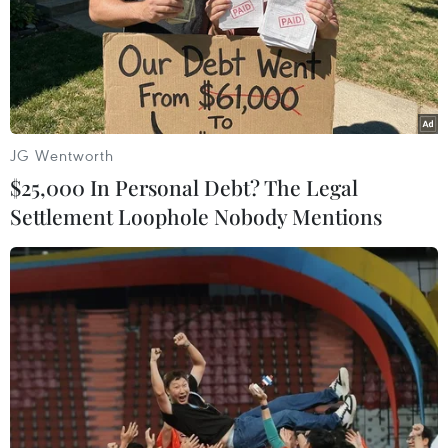
tín dụng những tháng
cuối năm
Thủ tướng yêu cầu Ngân hàng Nhà nước rút kinh
nghiệm việc điều hành tăng trưởng tín dụng chậm
năm 2022, rà soát toàn diện kết quả cấp tín dụng
JG Wentworth
của hệ thống các tổ chức tín dụng đối với nền kinh
$25,000 In Personal Debt? The Legal
tế.
Settlement Loophole Nobody Mentions
Từ nay tới cuối năm, các ngân hàng sẽ tiếp tục
bám sát chỉ đạo của Chính phủ, Thủ tướng
Chính phủ, Ngân hàng Nhà nước, rà soát lại các
khách hàng, nỗ lực đẩy mạnh cho vay, nhằm đạt
kết quả cao nhất mục tiêu đề ra.
Kết luận cuộc họp, Phó Thủ tướng Lê Minh Khái
đề nghị các ngân hàng thương mại tiếp tục