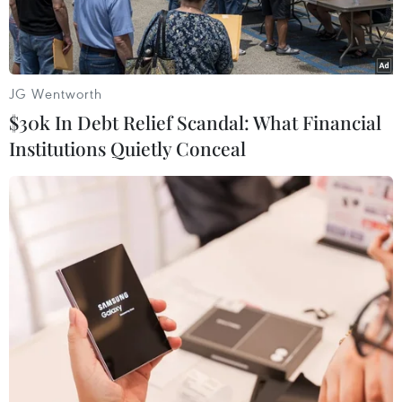
bảo điều kiện.
JG Wentworth
$30k In Debt Relief Scandal: What Financial
Institutions Quietly Conceal
Quang cảnh cuộc họp. (Ảnh: Phạm Kiên/TTXVN)
Chiều 30/11, chủ trì cuộc họp với các bộ, ngành
về điều hành tăng trưởng tín dụng trong thời
gian cuối năm 2023, Phó Thủ tướng Lê Minh
Khái nêu rõ hiện tăng trưởng tín dụng đạt