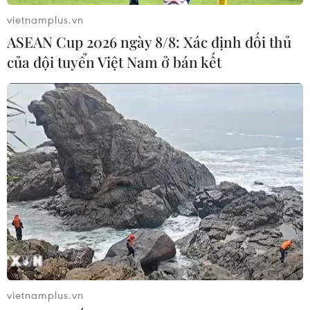
vietnamplus.vn
ASEAN Cup 2026 ngày 8/8: Xác định đối thủ
của đội tuyển Việt Nam ở bán kết
Công điện của Thủ tướng về điều hành
tăng trưởng tín dụng những tháng cuối
năm
26/11/2023 14:30
Thủ tướng yêu cầu Ngân hàng Nhà nước rút kinh
nghiệm việc điều hành tăng trưởng tín dụng chậm năm
2022, rà soát toàn diện kết quả cấp tín dụng của hệ
thống các tổ chức tín dụng đối với nền kinh tế.
vietnamplus.vn