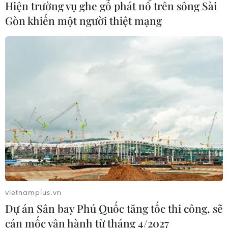
Hiện trường vụ ghe gỗ phát nổ trên sông Sài
Đảng Cộng hòa đề xuất dự luật trao
Gòn khiến một người thiệt mạng
thêm thẩm quyền thuế quan cho ông
Trump
07/08/2026 00:33
Mỹ: Lãi suất thế chấp tăng lên mức
cao nhất kể từ tháng Bảy năm ngoái
07/08/2026 00:05
Google Wallet cho phép phụ huynh
thiết lập số dư an toàn của con cái
06/08/2026 23:44
vietnamplus.vn
Dự án Sân bay Phú Quốc tăng tốc thi công, sẽ
cán mốc vận hành từ tháng 4/2027