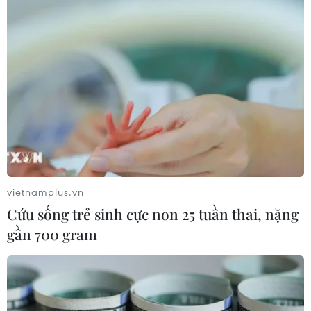
doanh nghiệp và nền kinh tế, nhất là các vấn đề
liên quan đến kích cầu tiêu dùng, thúc đẩy thị
trường bất động sản, đẩy mạnh đầu tư công;…
cùng với Ngân hàng Nhà nước và hệ thống ngân
hàng thương mại nỗ lực vượt qua khó khăn,
thực hiện tốt mục tiêu vừa bảo đảm bơm vốn
cho nền kinh tế, vừa giữ an toàn hệ thống tín
dụng, tạo đà cho sự phát triển tốt hơn trong
năm 2024./.
vietnamplus.vn
(TTXVN/Vietnam+)
Cứu sống trẻ sinh cực non 25 tuần thai, nặng
gần 700 gram