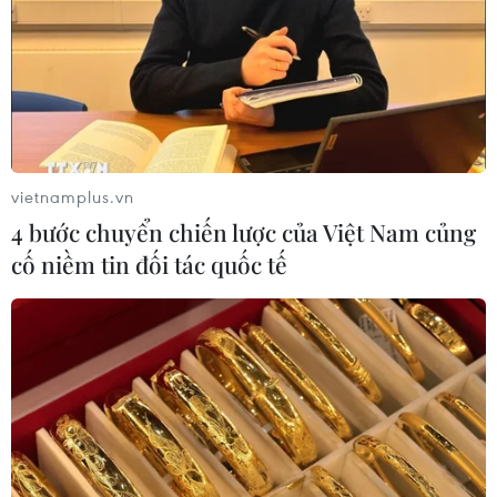
TIN LIÊN QUAN
vietnamplus.vn
4 bước chuyển chiến lược của Việt Nam củng
cố niềm tin đối tác quốc tế
Tiếp tục điều chỉnh chỉ tiêu tăng trưởng
tín dụng đối với các ngân hàng
30/11/2023 04:53