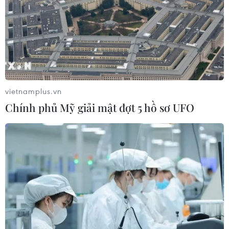
vietnamplus.vn
Chính phủ Mỹ giải mật đợt 5 hồ sơ UFO