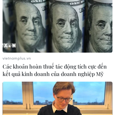
#Phó Thủ tướng Lê Minh Khái
#Hệ thống tín dụng
vietnamplus.vn
#Ngân hàng Nhà nước
#Tăng trưởng tín dụng
Các khoản hoàn thuế tác động tích cực đến
kết quả kinh doanh của doanh nghiệp Mỹ
Theo dõi VietnamPlus