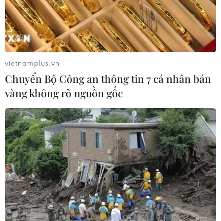
Trong bối cảnh, tăng trưởng tín dụng toàn hệ thống đến
22/11 mới đạt 8,21% và mức tăng trưởng không đồng
đều tại các ngân hàng, NHNN quyết định điều hòa chỉ
tiêu trong toàn hệ thống.
vietnamplus.vn
Chuyển Bộ Công an thông tin 7 cá nhân bán
vàng không rõ nguồn gốc