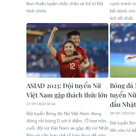
Ban Huấn luyện chắc chắn sẽ bố trí Đội
cạnh tranh m
hình chính.
kết dành cho
tích tốt nhất.
ASIAD 2023: Đội tuyển Nữ
Bóng đá 
Việt Nam gặp thách thức lớn
tuyển Nữ
đấu Nhật
27/09/2023 03:43
Đội tuyển Bóng đá Nữ Việt Nam đang
28/09/2023 04:
đứng nhì bảng D với 6 điểm. Ở lượt trận
Đội tuyển Bó
cuối, đội nữ Việt Nam sẽ gặp đội nữ Nhật
tiến vào tứ 
Bản và cần hạn chế số bàn thua để gặp