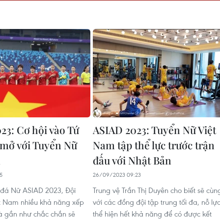
23: Cơ hội vào Tứ
ASIAD 2023: Tuyển Nữ Việt
 mở với Tuyển Nữ
Nam tập thể lực trước trận
m
đấu với Nhật Bản
5
26/09/2023 09:23
đá Nữ ASIAD 2023, Đội
Trung vệ Trần Thị Duyên cho biết sẽ cùn
t Nam nhiều khả năng xếp
với các đồng đội tập trung tối đa, nỗ lự
à gần như chắc chắn sẽ
thể hiện hết khả năng để có được kết