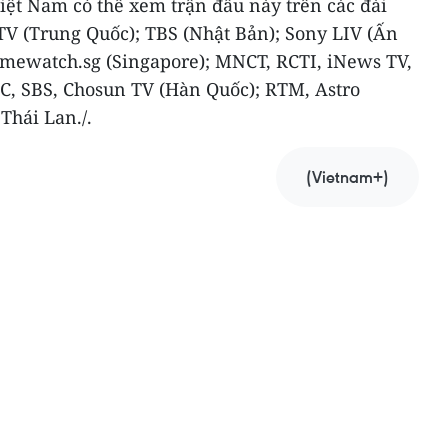
ệt Nam có thể xem trận đấu này trên các đài
TV (Trung Quốc); TBS (Nhật Bản); Sony LIV (Ấn
 mewatch.sg (Singapore); MNCT, RCTI, iNews TV,
BC, SBS, Chosun TV (Hàn Quốc); RTM, Astro
Thái Lan./.
(Vietnam+)