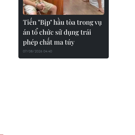
Tiến "Bịp" hầu tòa trong vụ
án tổ chức sử dụng trái
phép chất ma túy
07/08/2026 04:40