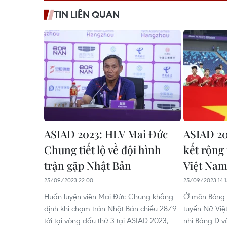
TIN LIÊN QUAN
ASIAD 2023: HLV Mai Đức
ASIAD 20
Chung tiết lộ về đội hình
kết rộng
trận gặp Nhật Bản
Việt Na
25/09/2023 22:00
25/09/2023 14:1
Huấn luyện viên Mai Đức Chung khẳng
Ở môn Bóng 
định khi chạm trán Nhật Bản chiều 28/9
tuyển Nữ Việ
tới tại vòng đấu thứ 3 tại ASIAD 2023,
nhì Bảng D v