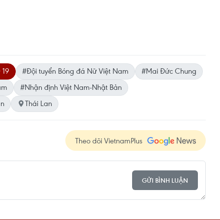
 19
#Đội tuyển Bóng đá Nữ Việt Nam
#Mai Đức Chung
Nam
#Nhận định Việt Nam-Nhật Bản
ản
Thái Lan
Theo dõi VietnamPlus
GỬI BÌNH LUẬN