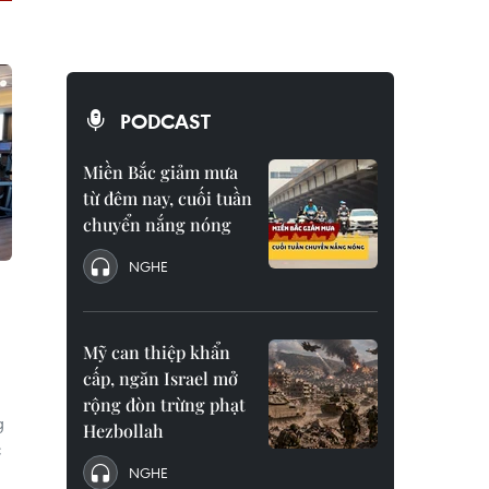
PODCAST
Miền Bắc giảm mưa
từ đêm nay, cuối tuần
chuyển nắng nóng
NGHE
Mỹ can thiệp khẩn
cấp, ngăn Israel mở
rộng đòn trừng phạt
g
Hezbollah
c
NGHE