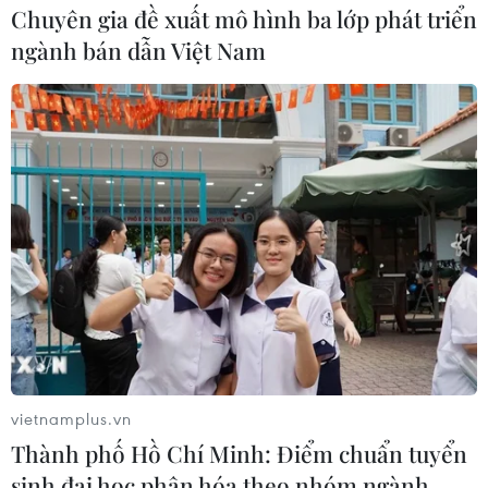
Chuyên gia đề xuất mô hình ba lớp phát triển
ngành bán dẫn Việt Nam
Bị cáo Châu Thị Thu Nga đề nghị Hội
đồng xét xử xem xét lại cáo trạng
03/10/2017 13:10
Trước khi trả lời thẩm vấn, bị cáo Châu Thị Thu Nga đã
đề nghị Hội đồng xét xử xem xét lại cáo trạng vì cho
rằng mình không phạm tội “Lừa đảo chiếm đoạt tài
sản” như cáo trạng đã nêu.
vietnamplus.vn
Thành phố Hồ Chí Minh: Điểm chuẩn tuyển
sinh đại học phân hóa theo nhóm ngành