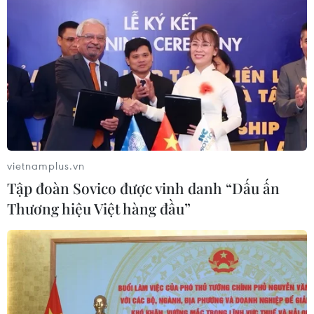
06/08/2026 09:59
Khởi tố người đi bộ gây tai nạn chết
người trên quốc lộ ở Quảng Trị
06/08/2026 09:44
vietnamplus.vn
Xem thêm
Tập đoàn Sovico được vinh danh “Dấu ấn
Thương hiệu Việt hàng đầu”
CƠ QUAN CHỦ QUẢN: THÔNG TẤN XÃ VIỆT NAM