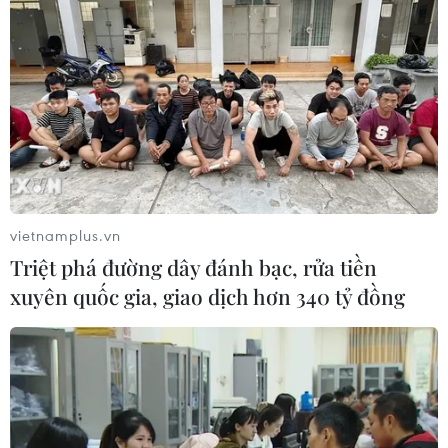
hợp đồng góp vốn mà các bị cáo đã ký.
vietnamplus.vn
Triệt phá đường dây đánh bạc, rửa tiền
xuyên quốc gia, giao dịch hơn 340 tỷ đồng
Bị cáo Châu Thị Thu Nga không thừa nhận
lừa đảo ở dự án B5 Cầu Diễn
06/10/2017 12:15