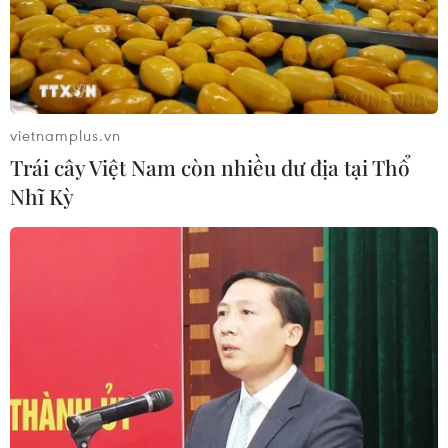
vietnamplus.vn
Trái cây Việt Nam còn nhiều dư địa tại Thổ
Nhĩ Kỳ