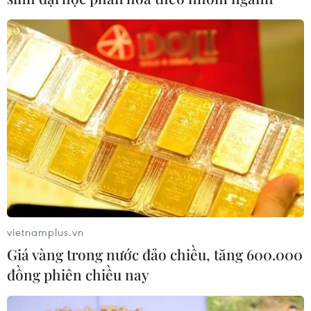
Bị cáo Châu Thị Thu Nga nhận hết tội và
xin trả tự do cho 9 đồng phạm
04/10/2017 12:41
Khác với những ngày trước, thường xuyên đổ lỗi cho
cấp dưới, ngày 4/10, bị cáo Châu Thị Thu Nga đã xin
Tòa trả tự do cho các bị cáo còn lại và xin chịu hoàn
vietnamplus.vn
toàn trách nhiệm về hành vi của mình.
Giá vàng trong nước đảo chiều, tăng 600.000
đồng phiên chiều nay