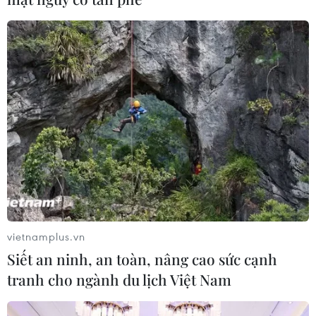
vietnamplus.vn
Siết an ninh, an toàn, nâng cao sức cạnh
TIN CÙNG CHUYÊN MỤC
tranh cho ngành du lịch Việt Nam
Triệt phá đường dây đánh bạc, rửa
tiền xuyên quốc gia, giao dịch hơn