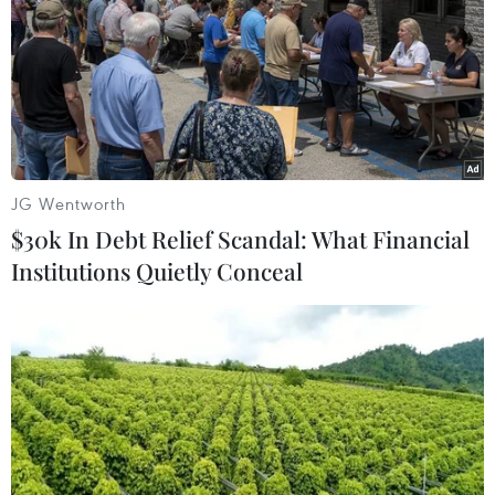
(TTXVN/Vietnam+)
JG Wentworth
$30k In Debt Relief Scandal: What Financial
Institutions Quietly Conceal
#Căn hộ chung cư
#Châu Thị Thu Nga
#Châu Thị Thu Nga và đồng phạm
#Housing Group
#Tham ô
#Lừa đảo chiếm đoạt tài sản
#tin tức