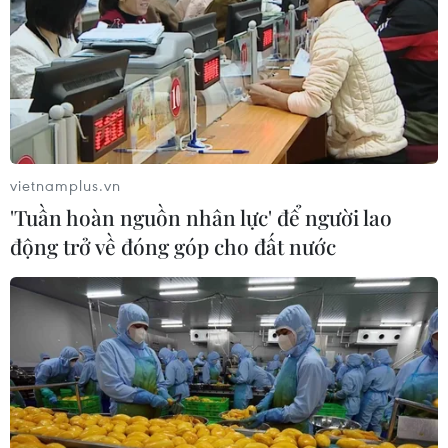
Theo bị cáo Châu Thị Thu Nga, bị cáo này không lừa
đảo và có nguyện vọng triển khai dự án B5 Cầu Diễn.
Housing đã có đối tác để tiếp tục triển khai dự án.
vietnamplus.vn
'Tuần hoàn nguồn nhân lực' để người lao
động trở về đóng góp cho đất nước