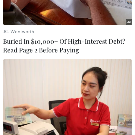
hàng.
JG Wentworth
Buried In $10,000+ Of High-Interest Debt?
Read Page 2 Before Paying
Bị cáo Châu Thị Thu Nga trước vành móng ngựa. (Ảnh: Doãn
Tấn/TTXVN)
Sau phần luận tội và đề nghị mức án của Viện