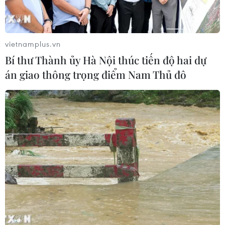
Khởi tố người đi bộ gây tai nạn chết
người trên quốc lộ ở Quảng Trị
vietnamplus.vn
06/08/2026 09:44
Bí thư Thành ủy Hà Nội thúc tiến độ hai dự
án giao thông trọng điểm Nam Thủ đô
Khởi tố Chủ tịch Hội đồng quản trị,
Giám đốc Công ty cổ phần Mekolor
06/08/2026 09:06
Thêm một nhóm dàn cảnh cướp giật
tại khu Tân Huê Viên sa lưới
06/08/2026 05:57