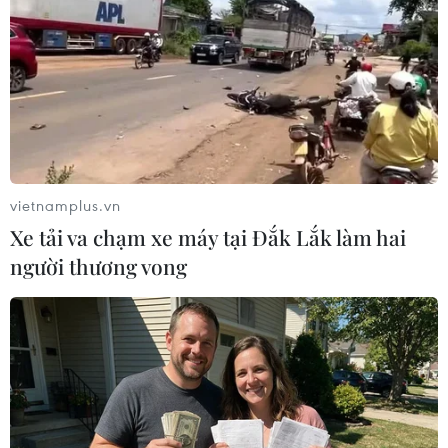
điểm như kháng cáo rằng họ gửi tiền hợp pháp
vào Vietinbank và tiền đã được hạch toán vào
hệ thống của ngân hàng. Vietinbank đã có lỗi
khi quản lý tiền của khách hàng, để Huỳnh Thị
Huyền Như chiếm đoạt nên ngân hàng phải có
trách nhiệm bồi thường chứ không phải Huyền
Như lãnh trách nhiệm bồi thường như bản án
vietnamplus.vn
sơ thẩm đã tuyên.
Xe tải va chạm xe máy tại Đắk Lắk làm hai
người thương vong
Dự kiến, phiên tòa xét xử đến ngày 29/5./.
(TTXVN/Vietnam+)