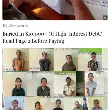
JG Wentworth
Buried In $10,000+ Of High-Interest Debt?
Read Page 2 Before Paying
Bị cáo Huỳnh Thị Huyền Như tại phiên tòa phúc thẩm ngày
28/5. (Ảnh: Thành Chung/TTXVN)
Ngày 28/5, Tòa án nhân dân Cấp cao tại Thành
phố Hồ Chí Minh mở phiên tòa xét xử phúc
thẩm vụ án Huỳnh Thị Huyền Như và đồng
phạm lừa đảo chiếm đoạt 1.085 tỷ đồng của năm