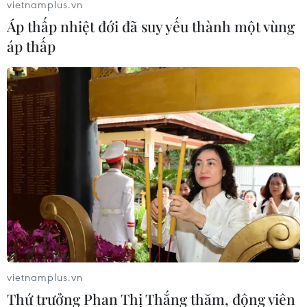
vietnamplus.vn
Áp thấp nhiệt đới đã suy yếu thành một vùng
áp thấp
Xét xử hành vi lừa đảo hơn 1.085 tỷ đồng
của Huỳnh Thị Huyền Như
08/02/2018 06:23
Sau 2 năm điều tra lại, Viện Kiểm sát nhân dân Tối cao
giữ nguyên quan điểm truy tố Huỳnh Thị Huyền Như về
tội “Lừa đảo chiếm đoạt tài sản,” dự kiến phiên tòa xét
xử đến ngày 12/2.
vietnamplus.vn
Thứ trưởng Phan Thị Thắng thăm, động viên