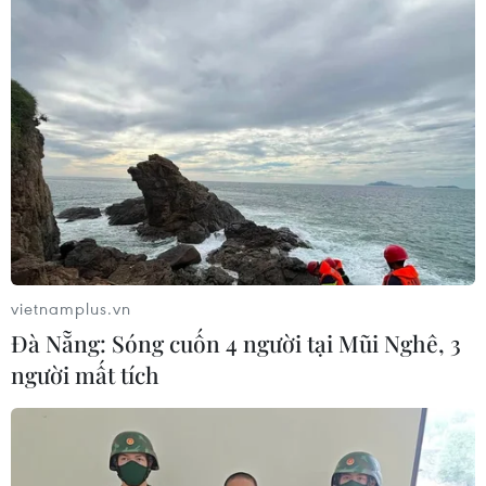
đã tuyên phạt bị cáo Huỳnh Thị Huyền Như (nguyên Phó
phòng quản lý rủi ro Vietinbank Chi nhánh Thành phố
Hồ Chí Minh) án tù chung thân.
vietnamplus.vn
Đà Nẵng: Sóng cuốn 4 người tại Mũi Nghê, 3
người mất tích