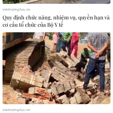
vietnamplus.vn
Quy định chức năng, nhiệm vụ, quyền hạn và
cơ cấu tổ chức của Bộ Y tế
TIN CÙNG CHUYÊN MỤC
vietnamplus.vn
Chuyển Bộ Công an thông tin 7 cá