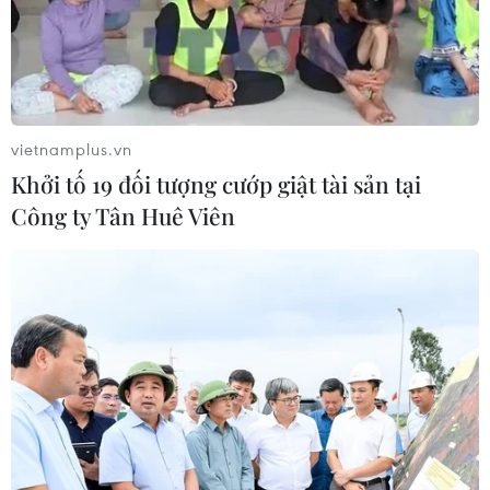
07/08/2026 04:40
Khởi tố đối tượng giả danh Công an,
lừa đảo "chạy án" tại Đắk Lắk
06/08/2026 15:07
vietnamplus.vn
Khởi tố 19 đối tượng cướp giật tài sản tại
Công ty Tân Huê Viên
Cảnh sát khám xét nơi ở của Huấn
"Hoa Hồng"
06/08/2026 15:04
Bãi bỏ một số văn bản quy phạm
pháp luật không còn phù hợp
06/08/2026 09:59