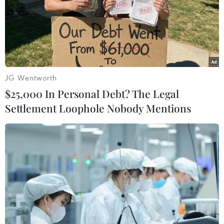
JG Wentworth
$25,000 In Personal Debt? The Legal
Settlement Loophole Nobody Mentions
#Tài chính
#Huỳnh Thị Huyền Như
#Võ Anh Tuấn
#Lừa đảo chiếm đoạt 1.085 tỷ đồng
#Vietinbank
#SBBS
#Bảo hiểm
#tin tức mới nhất trong ngày
#tin tức thời sự
#tin tức hot
#VietnamPlus
Tp. Hồ Chí Minh