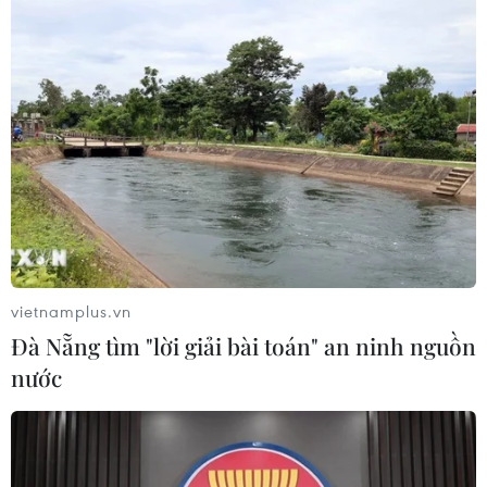
Tổng Biên tập: TRẦN TIẾN DUẨN
Phó Tổng Biên tập: NGUYỄN THỊ TÁM, KHÚC THANH
THỦY
Sở hữu trí tuệ
Quy định sử dụng
RSS
Hỗ trợ
Ngôn ngữ
TTXVN
Dịch vụ tin
Quảng cáo
Liên hệ
vietnamplus.vn
Đà Nẵng tìm "lời giải bài toán" an ninh nguồn
nước
Giấy phép số: 1374/GP-BTTTT do Bộ Thông tin và Truyền thông
cấp ngày 11/9/2008.
Quảng cáo: Phó TBT Nguyễn Thị Tám: 093.5958688, Email:
tamvna@gmail.com