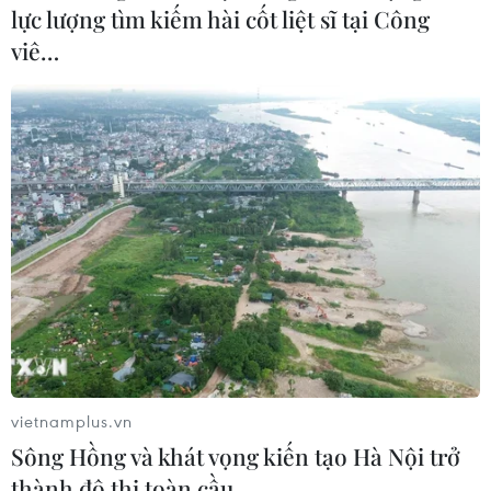
lực lượng tìm kiếm hài cốt liệt sĩ tại Công
viê…
Viện Kiểm sát đề nghị mức án chung thân
đối với Huỳnh Thị Huyền Như
09/02/2018 04:36
Viện Kiểm sát đề nghị Huỳnh Thị Huyền Như mức án
vietnamplus.vn
chung thân; đề nghị Võ Anh Tuấn mức án từ 12-14 năm
Sông Hồng và khát vọng kiến tạo Hà Nội trở
tù cùng tội danh “Lừa đảo chiếm đoạt tài sản.”
thành đô thị toàn cầu