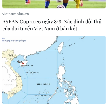
vietnamplus.vn
Vụ án Huyền Như: Tòa trả hồ sơ, yêu cầu
ASEAN Cup 2026 ngày 8/8: Xác định đối thủ
điều tra bổ sung
của đội tuyển Việt Nam ở bán kết
04/07/2017 07:52
Khi năm công ty mở tài khoản tại Vietinbank và chuyển
vào tổng số hơn 1.000 tỷ đồng, Huyền Như đã lợi dụng
chức vụ quyền hạn, chuyển toàn bộ số tiền này ra khỏi
hệ thống rồi chiếm đoạt.