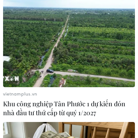
vũ đua xe trái phép trên tuyến Quốc lộ 20.
Theo thông tin của cơ quan công an, rạng sáng 9/6,
qua công tác nắm tình hình, lực lượng công an phát
hiện một nhóm khoảng 70 thanh niên tụ tập nẹt pô,
gây mất an ninh trật tự tại km 3 Quốc lộ 20 thuộc xã
Bàu Hàm 2, Thống Nhất, Đồng Nai. Đội Cảnh sát
giao thông số 2 đã triển khai lực lượng vây bắt.
Tuy nhiên, khi thấy lực lượng cảnh sát giao thông,
nhóm thanh niên trên đã rồ ga bỏ chạy.
vietnamplus.vn
Trong quá trình truy đuổi, tổ công tác đã bắt được 7
Khu công nghiệp Tân Phước 1 dự kiến đón
đối tượng (ngụ tại tỉnh Đồng Nai, có độ tuổi từ 15
nhà đầu tư thứ cấp từ quý 1/2027
đến 17 tuổi), tạm giữ 7 xe môtô và đưa các đối
tượng trên cùng phương tiện về trụ sở làm việc.