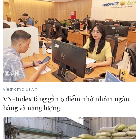
CHUYỆN TUẦN QUA: Cảnh báo nạn "giang hồ
mạng” kéo những hệ lụy ảo tràn ra đời thực
08/08/2026 04:00
vietnamplus.vn
VN-Index tăng gần 9 điểm nhờ nhóm ngân
hàng và năng lượng
Quảng Trị triệt phá đường dây vận chuyển hơn
210kg vật liệu nổ