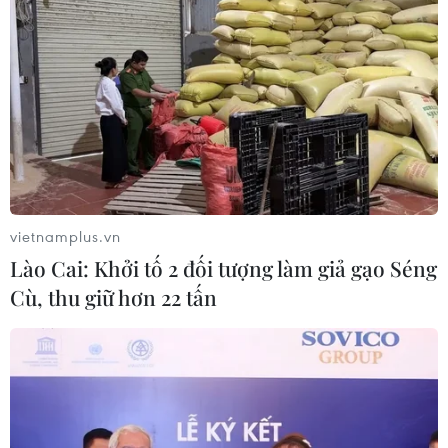
08/08/2026 01:59
vietnamplus.vn
Cần Thơ: Khởi tố 19 bị can trong vụ dàn cảnh cướp
Lào Cai: Khởi tố 2 đối tượng làm giả gạo Séng
giật tại Tân Huê Viên
Cù, thu giữ hơn 22 tấn
08/08/2026 01:33