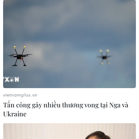
07/06/2021 05:26
Đội Cảnh sát giao thông-Trật tự Công an quận 7 và Đội Cảnh sát giao thông
Nam Sài Gòn, thuộc Phòng Cảnh sát giao thông Công an TP.HCM đã tổ chức
đón lõng, vây bắt được 17 xe, tạm giữ 7 người.
vietnamplus.vn
Tấn công gây nhiều thương vong tại Nga và
Ukraine