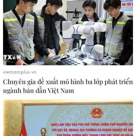
Lào Cai: Khởi tố 2 đối tượng sản xuất, buôn bán
hơn 22 tấn gạo giả Séng Cù
09/08/2026 22:44
vietnamplus.vn
Chuyên gia đề xuất mô hình ba lớp phát triển
ngành bán dẫn Việt Nam
Hà Nội: Xử lý dứt điểm 3 vụ việc vi phạm tại hồ