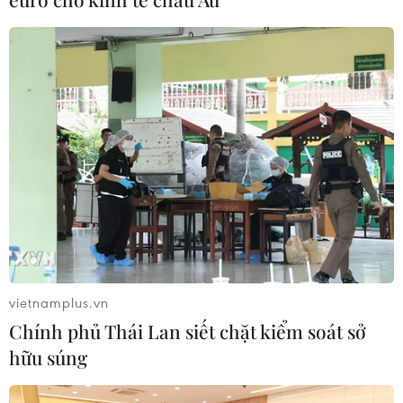
Tây Ninh ngăn chặn, xử lý nghiêm các vụ việc xâm
phạm quyền sở hữu trí tuệ
08/08/2026 04:29
Dắt chó đi dạo không đúng quy định, bị phạt đến 2
triệu đồng?
vietnamplus.vn
08/08/2026 04:16
Chính phủ Thái Lan siết chặt kiểm soát sở
hữu súng