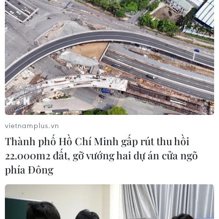
Bắt giữ 4 đối tượng trộm chó, dùng súng tự chế tấn
công công an
10/08/2026 04:36
vietnamplus.vn
Thành phố Hồ Chí Minh gấp rút thu hồi
Cảnh báo các thủ đoạn lừa đảo trong mùa tựu
22.000m2 đất, gỡ vướng hai dự án cửa ngõ
phía Đông
trường
10/08/2026 03:08