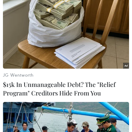
Các đối tượng không xuất trình được giấy tờ có liên
quan đến người và phương tiện nên Tổ công tác đã
tiến hành lập biên bản vi phạm hành chính với các
hành vi vi phạm: người đủ 16 tuổi đến 18 tuổi điều
khiển xe môtô có dung tích xylanh từ 50cm3 trở
lên; người từ đủ 14 tuổi đến dưới 16 tuổi điều khiển
xe môtô, xe gắn máy; không có giấy phép lái xe,
đăng ký xe; không có biển số xe; tụ tập cổ vũ đua xe
trái phép.
JG Wentworth
[Cảnh sát vây bắt nhóm thanh thiếu niên tụ tập
$15k In Unmanageable Debt? The "Relief
giữa đêm ở TP.HCM]
Program" Creditors Hide From You
Trước đó, Phòng Cảnh sát giao thông Công an tỉnh
Đồng Nai đã nhiều lần truy quét, bắt giữ, xử phạt
các đối tượng tụ tập đua xe, gây rối trật tự công
cộng.