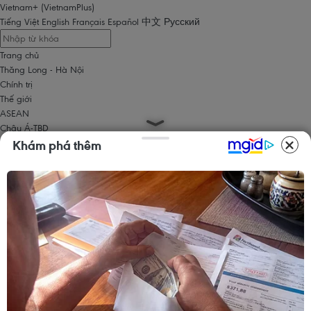
Vietnam+ (VietnamPlus)
Tiếng Việt
English
Français
Español
中文
Русский
Trang chủ
Thăng Long - Hà Nội
Chính trị
Thế giới
ASEAN
Châu Á-TBD
Trung Đông
Khám phá thêm
Châu Âu
Châu Mỹ
Châu Phi
Kinh tế
Kinh doanh
Tài chính
Tín dụng nông thôn
Chứng khoán
Bất động sản
Doanh nghiệp
Thông tin doanh nghiệp