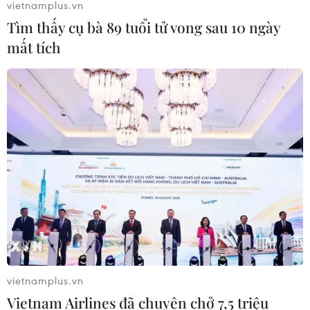
vietnamplus.vn
Tin cùng chuyên mục
Tìm thấy cụ bà 89 tuổi tử vong sau 10 ngày
mất tích
Phát huy vai trò KOL, KOC trong xây dựng không
gian mạng văn minh, an toàn
10/08/2026 12:15
vietnamplus.vn
Vietnam Airlines đã chuyên chở 7,5 triệu