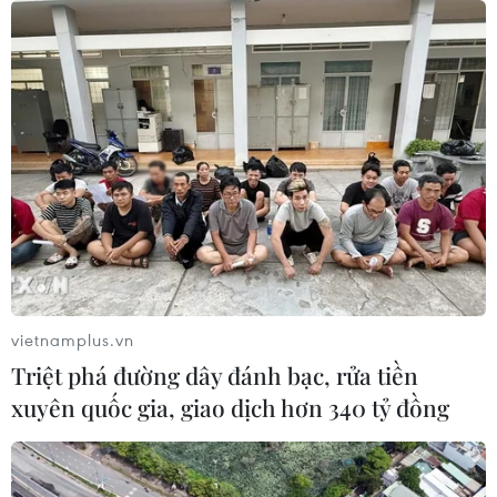
Lào Cai: Khởi tố 2 đối tượng làm giả gạo Séng Cù,
thu giữ hơn 22 tấn
10/08/2026 08:59
vietnamplus.vn
Triệt phá đường dây đánh bạc, rửa tiền
xuyên quốc gia, giao dịch hơn 340 tỷ đồng