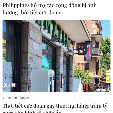
Philippines hỗ trợ các cộng đồng bị ảnh
hưởng thời tiết cực đoan
Khởi tố 19 đối tượng cướp giật tài sản tại Công ty
Tân Huê Viên
08/08/2026 08:52
vietnamplus.vn
Thời tiết cực đoan gây thiệt hại hàng trăm tỷ
euro cho kinh tế châu Âu