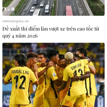
vietnamplus.vn
Đề xuất thí điểm làn vượt xe trên cao tốc từ
quý 4 năm 2026
Xây dựng hành lang pháp lý để tháo gỡ điểm
nghẽn, đưa công nghiệp văn hóa phát triển
09/08/2026 05:26