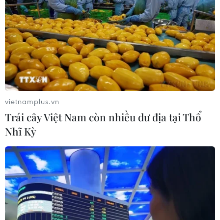
vietnamplus.vn
Trái cây Việt Nam còn nhiều dư địa tại Thổ
Nhĩ Kỳ