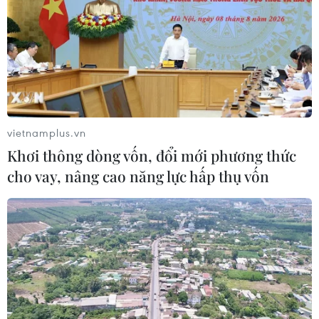
Đồng Đò trước 30/9
09/08/2026 12:49
vietnamplus.vn
Khơi thông dòng vốn, đổi mới phương thức
cho vay, nâng cao năng lực hấp thụ vốn
Đổi mới công tác phổ biến, giáo dục pháp luật
trong bối cảnh bùng nổ mạng xã hội
09/08/2026 12:27