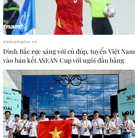
22/05/2021 10:03
Với sự vào cuộc quyết liệt, nghiêm túc, trách nhiệm của
cả hệ thống chính trị, các địa phương trong tỉnh đã hoàn
tất công tác chuẩn bị và sẵn sàng cho Ngày hội non
sông.
vietnamplus.vn
Đình Bắc rực sáng với cú đúp, tuyển Việt Nam
vào bán kết ASEAN Cup với ngôi đầu bảng