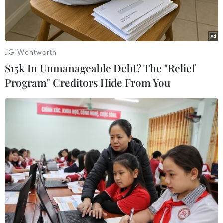
23/5.
JG Wentworth
$15k In Unmanageable Debt? The "Relief
Program" Creditors Hide From You
Các đối tượng vi phạm bị tạm giữ. (Ảnh: TTXVN phát)
Công an tỉnh Đồng Nai cho biết Phòng Cảnh sát