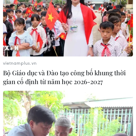
đường Vành đai 1 đoạn Hoàng Cầu-
Voi Phục
06/08/2026 09:07
Đồng Nai yêu cầu đẩy nhanh tiến độ
dự án kết nối vùng, sân bay Long
Thành
vietnamplus.vn
06/08/2026 09:05
Bộ Giáo dục và Đào tạo công bố khung thời
gian cố định từ năm học 2026-2027
Cầu Đắk Lung sập sau cú
tông của xe tải cẩu, 2 người thoát
chết
06/08/2026 09:00
Dự án mở rộng đường Nguyễn Tuân