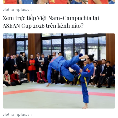
vietnamplus.vn
Xem trực tiếp Việt Nam-Campuchia tại
ASEAN Cup 2026 trên kênh nào?
Kết thúc buổi sáng, công tác bỏ phiếu
diễn ra an toàn, ổn định
23/05/2021 07:33
Trong buổi sáng 23/5, việc tổ chức công tác bầu cử ở
các địa phương trên cả nước đã diễn ra thuận lợi, an
toàn, thực hiện nghiêm việc phân luồng, giãn cách, đảm
bảo phòng, chống dịch COVID-19.
vietnamplus.vn