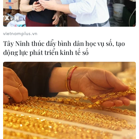
đường Phạm Văn Bạch vẫn dang dở
sau 20 năm
06/08/2026 06:56
vietnamplus.vn
Đầu tư hơn 6.209 tỷ đồng hoàn thiện
Tây Ninh thúc đẩy bình dân học vụ số, tạo
hạ tầng dùng chung Bến cảng Liên
động lực phát triển kinh tế số
Chiểu
06/08/2026 06:28
Quảng Trị: Xử phạt tài xế vượt đường
ngang có tín hiệu cảnh báo đường
sắt
06/08/2026 05:10
Mưa dông khiến hàng chục
chuyến bay tới Nội Bài không thể hạ