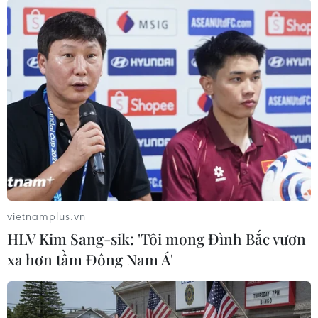
#cử tri
#bỏ phiếu
#Đua xe
#Cảnh sát giao thông
Đồng Nai
Theo dõi VietnamPlus
vietnamplus.vn
TIN LIÊN QUAN
HLV Kim Sang-sik: 'Tôi mong Đình Bắc vươn
xa hơn tầm Đông Nam Á'