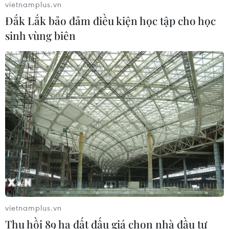
vietnamplus.vn
thành phố Huế
Đắk Lắk bảo đảm điều kiện học tập cho học
06/08/2026 03:01
sinh vùng biên
Xem thêm
CƠ QUAN CHỦ QUẢN: THÔNG TẤN XÃ VIỆT NAM
Tổng Biên tập: TRẦN TIẾN DUẨN
Phó Tổng Biên tập: NGUYỄN THỊ TÁM, KHÚC THANH
THỦY
vietnamplus.vn
Sở hữu trí tuệ
Quy định sử dụng
Thu hồi 89 ha đất đấu giá chọn nhà đầu tư