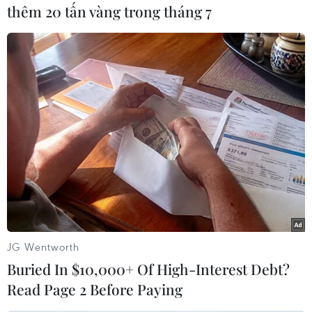
tượng vi phạm trên./.
thêm 20 tấn vàng trong tháng 7
(TTXVN/Vietnam+)
JG Wentworth
Buried In $10,000+ Of High-Interest Debt?
Read Page 2 Before Paying
#Đồng Nai
#Bầu cử Quốc hội
#Hội đồng nhân dân