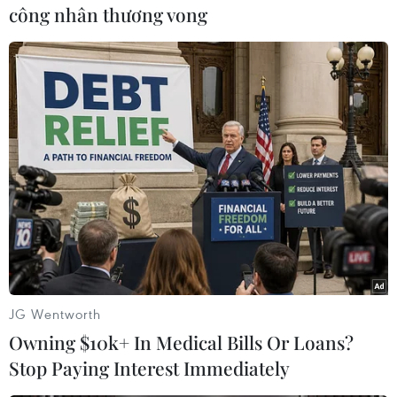
khẩu; trong đó, có 5 mặt hàng đạt kim ngạch
công nhân thương vong
xuất khẩu trên 5 tỷ USD, chiếm 59,8%.
Xét theo các nhóm hàng, kim ngạch xuất khẩu
nhóm nông, lâm, thủy sản tháng 4/2021 đạt
2,167 tỷ USD, giảm 10,6% so với tháng 3/2021 và
giảm 6,4% so với cùng kỳ năm 2020, chiếm 8,5%
tổng kim ngạch xuất khẩu.
Tính chung 4 tháng đầu năm, kim ngạch xuất
khẩu nhóm hàng này đạt 8,25 tỷ USD, tăng 7,9%
so với cùng kỳ năm 2020.
JG Wentworth
Owning $10k+ In Medical Bills Or Loans?
Stop Paying Interest Immediately