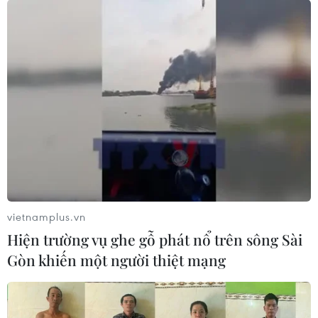
#dịch COVID-19
#xuất nhập khẩu của Việt Nam
#kim ngạch xuất khẩu hàng hóa
#công nghiệp chế biến
Theo dõi VietnamPlus
vietnamplus.vn
Hiện trường vụ ghe gỗ phát nổ trên sông Sài
Gòn khiến một người thiệt mạng
TIN LIÊN QUAN