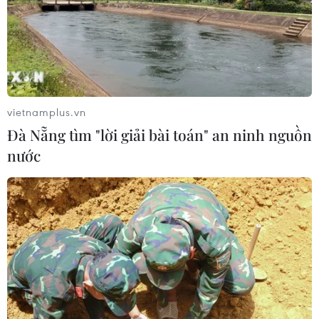
vietnamplus.vn
Đà Nẵng tìm "lời giải bài toán" an ninh nguồn
nước