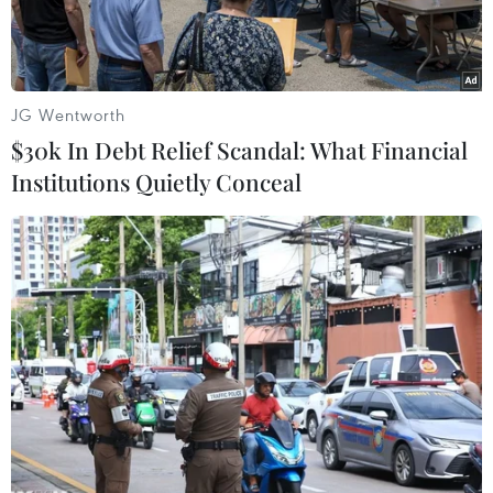
JG Wentworth
$30k In Debt Relief Scandal: What Financial
Institutions Quietly Conceal
Chế biến tôm đông lạnh xuất khẩu tại Công ty cổ phần Thủy
sản Thông Thuận Cam Ranh, tỉnh Khánh Hòa. (Ảnh: Phan
Sáu/TTXVN)
Mặc dù dịch COVID-19 vẫn diễn biến phức tạp
tại nhiều quốc gia trên thế giới, nhưng hoạt
động xuất nhập khẩu của Việt Nam trong 4
tháng vẫn ghi nhận đà tăng trưởng cao so với