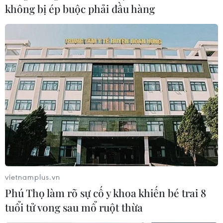
tới, Bộ Công Thương sẽ tiếp tục tăng cường các
không bị ép buộc phải đầu hàng
hoạt động hỗ trợ doanh nghiệp về thị trường,
cải cách thủ tục hành chính liên quan đến xuất
nhập khẩu, tháo gỡ khó khăn về đầu vào, hỗ trợ
về mặt thông tin và đẩy mạnh tổ chức các hoạt
động xúc tiến thương mại trực tuyến nhằm thúc
đẩy xuất khẩu hàng hóa./.
(TTXVN/ Vietnam+)
vietnamplus.vn
Phú Thọ làm rõ sự cố y khoa khiến bé trai 8
tuổi tử vong sau mổ ruột thừa