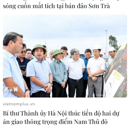
sóng cuốn mất tích tại bán đảo Sơn Trà
Tây Ninh: Tạo điều kiện hình thành
doanh nghiệp công nghệ chiến lược
06/08/2026 04:45
Từ mở rộng số lượng đến nâng cao
chất lượng doanh nghiệp tư nhân ở
Tây Ninh
06/08/2026 04:23
Alphabet cải tổ hàng ngũ lãnh đạo
vietnamplus.vn
giữa cuộc đua AGI
Bí thư Thành ủy Hà Nội thúc tiến độ hai dự
06/08/2026 04:22
án giao thông trọng điểm Nam Thủ đô