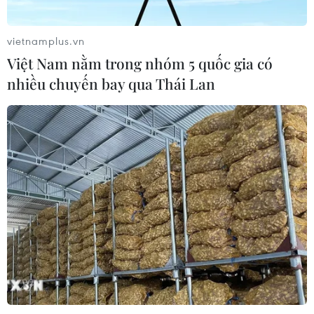
từ năm 2027
07/08/2026 13:01
vietnamplus.vn
Việt Nam nằm trong nhóm 5 quốc gia có
Sân chơi học đường giúp học sinh
nhiều chuyến bay qua Thái Lan
rèn kỹ năng sống qua từng bước
nhảy
07/08/2026 11:38
Thưởng vượt kế hoạch: động lực còn
thiếu cho doanh nghiệp dẫn dắt
07/08/2026 04:01
Hãng BMW bắt đầu sản xuất hàng
loạt mẫu xe thuần điện “thế hệ mới”