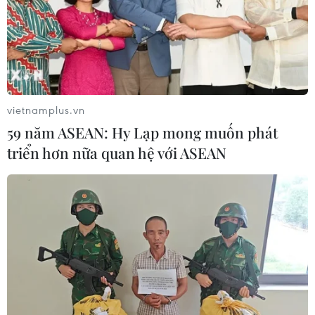
30/04/2021 10:23
Tính chung 4 tháng đầu năm 2021, kim ngạch xuất khẩu
hàng hóa ước tính đạt 103,9 tỷ USD, tăng 28,3% so với
cùng kỳ năm trước.
vietnamplus.vn
59 năm ASEAN: Hy Lạp mong muốn phát
triển hơn nữa quan hệ với ASEAN