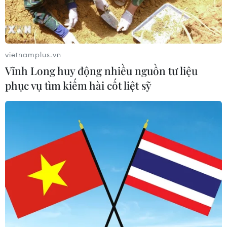
vietnamplus.vn
Vĩnh Long huy động nhiều nguồn tư liệu
phục vụ tìm kiếm hài cốt liệt sỹ
TIN CÙNG CHUYÊN MỤC
Grab bị phạt 1,36 tỷ đồng do vi phạm
quy định bảo vệ quyền lợi người tiêu
dùng
08/08/2026 04:15
Naver và NVIDIA tăng tốc xây dựng
“Nhà máy AI,” hướng tới doanh thu