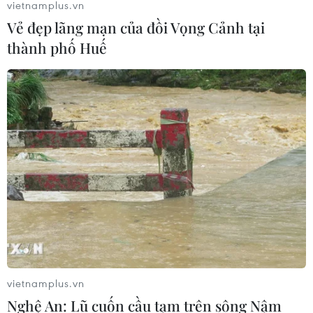
vietnamplus.vn
Vẻ đẹp lãng mạn của đồi Vọng Cảnh tại
thành phố Huế
Vẫn còn nhiều thách thức để duy trì tốc
độ tăng trưởng kinh tế
05/05/2021 08:39
Bộ Kế hoạch và Đầu tư cho rằng mức độ rủi ro, bất định
của nền kinh tế còn cao; số lượng doanh nghiệp rút lui
khỏi thị trường tiếp tục gia tăng, thu hút vốn đầu tư nước
ngoài tăng trưởng chưa ổn định.
vietnamplus.vn
Nghệ An: Lũ cuốn cầu tạm trên sông Nậm