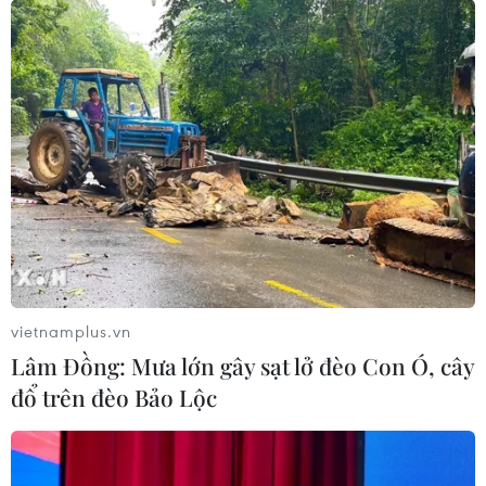
thông xã hội như Facebook và YouTube.
vietnamplus.vn
Lâm Đồng: Mưa lớn gây sạt lở đèo Con Ó, cây
đổ trên đèo Bảo Lộc