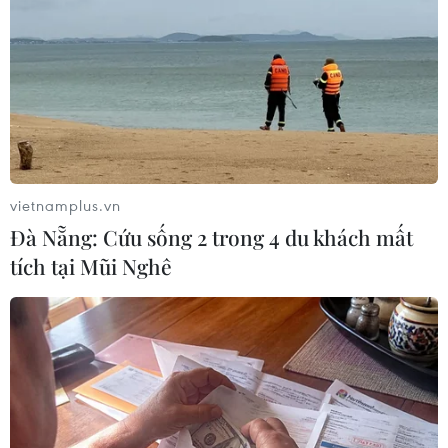
TIN LIÊN QUAN
vietnamplus.vn
Đà Nẵng: Cứu sống 2 trong 4 du khách mất
tích tại Mũi Nghê
YouTube đã xóa hơn 150.000 video bạo lực
trong khoảng 5 tháng qua
05/12/2017 22:19