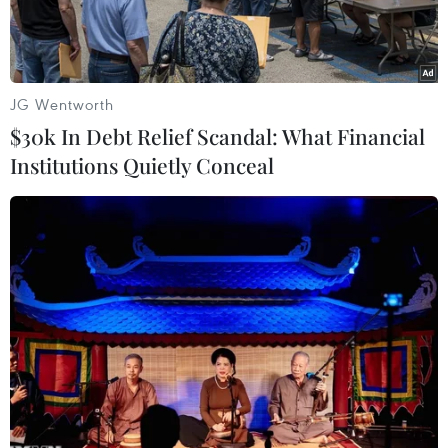
JG Wentworth
$30k In Debt Relief Scandal: What Financial
Institutions Quietly Conceal
(Nguồn: TechSpot)
Ngày 5/6, YouTube thông báo sẽ cấm các video
tuyên truyền hoặc cổ xúy nạn phân biệt chủng
tộc, phân biệt đối xử, cũng như các sự kiện bạo
lực như tàn sát người Do Thái hoặc vụ xả súng
tại trường tiểu học Sandy Hook ở thành phố