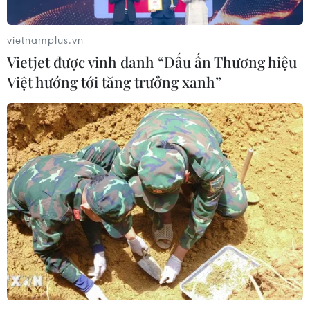
vietnamplus.vn
Vietjet được vinh danh “Dấu ấn Thương hiệu
Việt hướng tới tăng trưởng xanh”
TIN CÙNG CHUYÊN MỤC
Cơ hội và bài toán chính sách cho
Việt Nam từ chiến lược bán dẫn của
Mỹ
09/08/2026 12:57