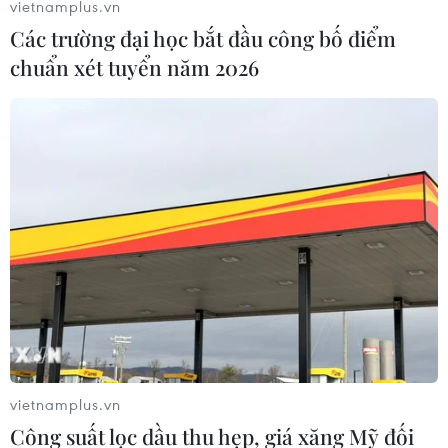
vietnamplus.vn
Các trường đại học bắt đầu công bố điểm
chuẩn xét tuyển năm 2026
Pháp, New Zealand khởi động chiến dịch
chống bạo lực trên mạng xã hội
16/05/2019 01:36
Tổng thống Pháp Emmanuel Macron và Thủ tướng New
Zealand Jacinda Ardern đã khởi động một chiến dịch
quốc tế đấu tranh chống bạo lực trên không gian mạng,
mang tên "Lời kêu gọi từ Christchurch."
vietnamplus.vn
Công suất lọc dầu thu hẹp, giá xăng Mỹ đối