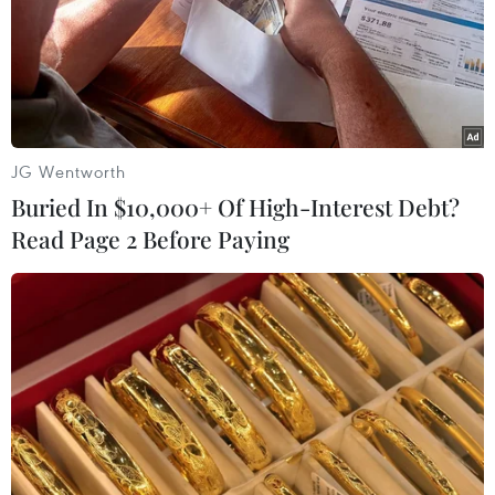
Tính từ tháng Sáu, YouTube đã xóa hơn 150.000 video
có liên quan tới chủ nghĩa cực đoan bạo lực và tuyên
bố sẽ tiếp tục có những biện pháp mạnh trong thời gian
tới.
JG Wentworth
Buried In $10,000+ Of High-Interest Debt?
Read Page 2 Before Paying