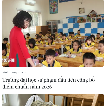
Những kênh đi ngược lại với chính sách chống
phát ngôn thù hận của YouTube sẽ bị đình chỉ
hoạt động khỏi chương trình Đối tác YouTube,
đồng nghĩa với việc họ không thể chạy quảng
cáo hay sử dụng các tính năng kiếm tiền khác.
YouTube cũng không tiết lộ tên của các nhóm
hay kênh nào sẽ bị cấm./.
(TTXVN/Vietnam+)
vietnamplus.vn
Trường đại học sư phạm đầu tiên công bố
điểm chuẩn năm 2026