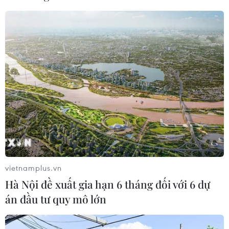
Doanh thu AI của Microsoft phụ
thuộc phần lớn vào đối tác OpenAI
06/08/2026 06:31
Xem thêm
CƠ QUAN CHỦ QUẢN: THÔNG TẤN XÃ VIỆT NAM
vietnamplus.vn
Tổng Biên tập: TRẦN TIẾN DUẨN
Hà Nội đề xuất gia hạn 6 tháng đối với 6 dự
Phó Tổng Biên tập: NGUYỄN THỊ TÁM, KHÚC THANH
án đầu tư quy mô lớn
THỦY