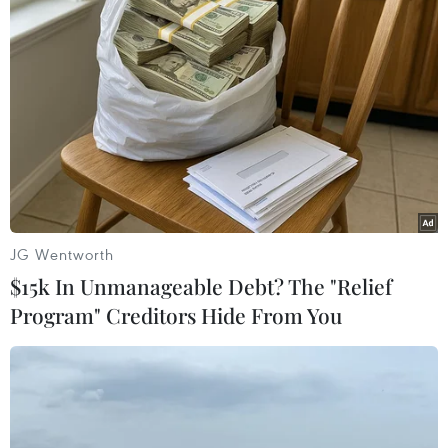
#YouTube
#Video
#Phân biệt chủng tộc
#Nội dung bạp lực
#Khủng bố
JG Wentworth
$15k In Unmanageable Debt? The "Relief
Program" Creditors Hide From You
Theo dõi VietnamPlus