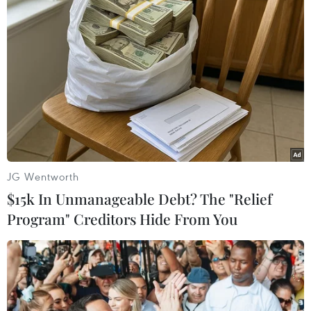
#NAPAS
#chuyển tiền nhanh liên ngân hàng
#miễn phí
JG Wentworth
$15k In Unmanageable Debt? The "Relief
Program" Creditors Hide From You
Theo dõi VietnamPlus