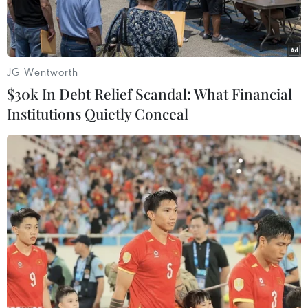
JG Wentworth
$30k In Debt Relief Scandal: What Financial
Institutions Quietly Conceal
Nhiều ngân hàng miễn phí chuyển tiền online cho các giao dịch
nhỏ. (Ảnh: CTV/Vietnam+)
Từ ngày 25/2, khách hàng của 17/45 ngân hàng
thương mại sẽ được hưởng chính sách miễn phí
dịch vụ với mức thu bằng 0 đồng hoặc giảm phí