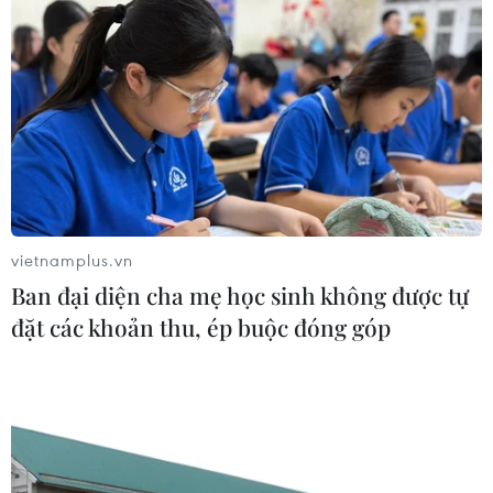
Nhà bán lẻ thời trang trực tuyến lớn
nhất châu Âu thu hẹp dự báo lợi
nhuận
05/08/2026 08:55
Lợi nhuận doanh nghiệp tăng tốc tạo
nền tảng cho thị trường chứng
khoán
vietnamplus.vn
05/08/2026 08:44
Ban đại diện cha mẹ học sinh không được tự
đặt các khoản thu, ép buộc đóng góp
Công nghệ AI từ OPES gây ấn tượng
tại Vietnam Insurance Summit 2026
05/08/2026 08:10