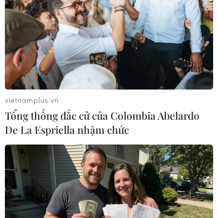
TIN LIÊN QUAN
vietnamplus.vn
Tổng thống đắc cử của Colombia Abelardo
De La Espriella nhậm chức
Thanh toán không dùng tiền mặt qua
Napas tăng 48%
16/01/2020 10:21