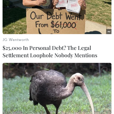
Cơ cấu giao dịch thông qua hệ thống NAPAS có sự dịch
chuyển từ chuyển mạch ATM sang thanh toán liên ngân
hàng tăng lên 48%.
JG Wentworth
$25,000 In Personal Debt? The Legal
Settlement Loophole Nobody Mentions