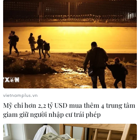
Tính từ 1/2 đến 24/2, số lượng giao dịch chuyển
tiền nhanh liên ngân hàng 24/7 qua NAPAS đã
tăng gấp hơn 2 lần so với cùng kỳ sau Tết Kỷ
Hợi. Số liệu thống kê cho thấy, hệ thống ngân
hàng và NAPAS đã hỗ trợ hiệu quả cho nhu cầu
thanh toán các giao dịch giá trị nhỏ bằng hình
thức thanh toán không dùng tiền mặt cho người
dân trong dịch bệnh COVID-19./.
(Vietnam+)
vietnamplus.vn
Mỹ chi hơn 2,2 tỷ USD mua thêm 4 trung tâm
giam giữ người nhập cư trái phép