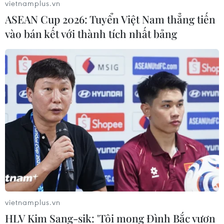
vietnamplus.vn
ASEAN Cup 2026: Tuyển Việt Nam thẳng tiến
vào bán kết với thành tích nhất bảng
BIDV giảm hơn 70% phí giao dịch chuyển
tiền điện tử ngoài hệ thống
25/02/2020 03:45
BIDV giảm từ 7.000 đồng xuống còn 2.000 đồng/giao
dịch trên các kênh online gồm BIDV online, BIDV
SmartBanking, Bankplus, ATM cho các giao dịch có giá
trị ≤ 500.000 đồng.
vietnamplus.vn
HLV Kim Sang-sik: 'Tôi mong Đình Bắc vươn