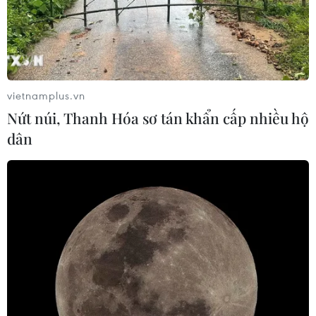
vietnamplus.vn
Nứt núi, Thanh Hóa sơ tán khẩn cấp nhiều hộ
dân
TIN CÙNG CHUYÊN MỤC
Naver và NVIDIA tăng tốc xây dựng
“Nhà máy AI,” hướng tới doanh thu
từ năm 2027
07/08/2026 13:01
Sân chơi học đường giúp học sinh