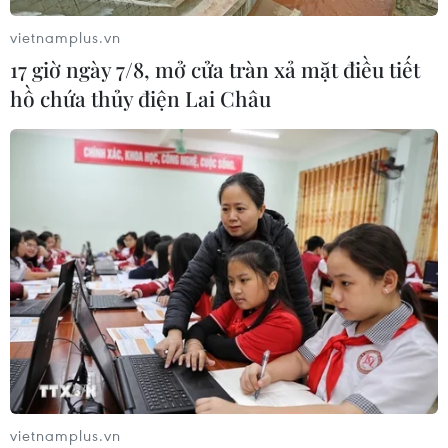
03/08/2026 10:33
vietnamplus.vn
17 giờ ngày 7/8, mở cửa tràn xả mặt điều tiết
hồ chứa thủy điện Lai Châu
Xem thêm
CƠ QUAN CHỦ QUẢN: THÔNG TẤN XÃ VIỆT NAM
Tổng Biên tập: TRẦN TIẾN DUẨN
Phó Tổng Biên tập: NGUYỄN THỊ TÁM, KHÚC THANH
THỦY
Sở hữu trí tuệ
Quy định sử dụng
vietnamplus.vn