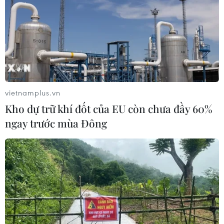
vietnamplus.vn
Kho dự trữ khí đốt của EU còn chưa đầy 60%
ngay trước mùa Đông