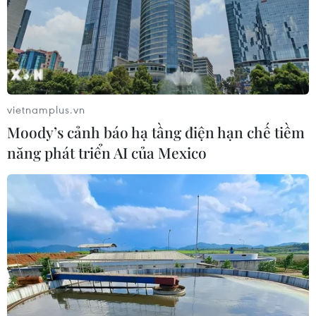
16/07/2026 01:41
Sự khác biệt của bánh mỳ ở ba miền
Bắc-Trung-Nam khiến du khách
thích thú
vietnamplus.vn
15/07/2026 08:11
Moody’s cảnh báo hạ tầng điện hạn chế tiềm
năng phát triển AI của Mexico
Quảng bá thương hiệu bún bò Huế
trong chương trình Huế - Kinh đô
ẩm thực 2026
14/07/2026 03:13
Chuyên gia cảnh báo về xu hướng sử
dụng thực phẩm lên men
13/07/2026 07:17