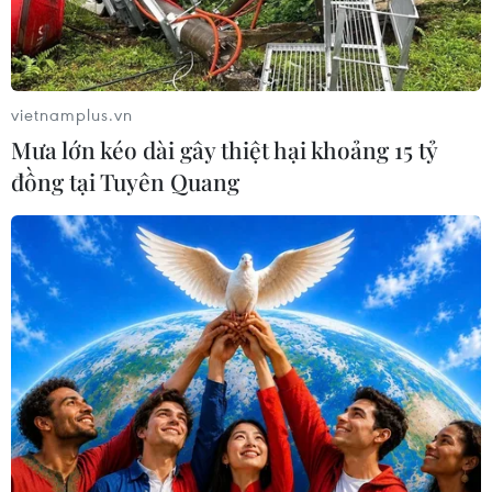
của 28 đơn vị thuộc 10 tỉnh,thành phố.
Liên hoan giới thiệu 200món ăn đa dạng, độc
đáo của Việt Nam và vùng đất phương Nam.
vietnamplus.vn
Mưa lớn kéo dài gây thiệt hại khoảng 15 tỷ
Trong ba ngày, từ 27-29/5, tại liên hoan diễn ra
đồng tại Tuyên Quang
các hoạt động biểu diễnchế biến và phục vụ ẩm
thực tại các gian hàng theo từng chủ đề như ẩm
thực biểnmiền Trung, ẩm thực Tây Nguyên, ẩm
thực Nam Bộ, ẩm thực Sài Gòn với những
nétđặc trưng văn hóa ẩm thực các vùng miền.
Liên hoan cũng là dịp để các doanh nghiệp kinh
doanh dịch vụ ăn uống của thànhphố và các
tỉnh đã ký kết hợp tác phát triển du lịch với
Thành phố Hồ Chí Minhquảng bá các món ăn,