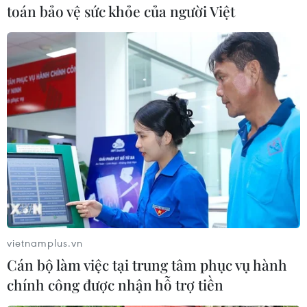
toán bảo vệ sức khỏe của người Việt
TIN CÙNG CHUYÊN MỤC
Trình diễn, chế biến bún kèn Hà
Tiên: Lan tỏa tinh hoa ẩm thực Nam
Bộ
01/08/2026 13:12
Hà Nội - một trong
những thành phố có ẩm thực hấp
dẫn nhất thế giới
vietnamplus.vn
31/07/2026 04:03
Cán bộ làm việc tại trung tâm phục vụ hành
chính công được nhận hỗ trợ tiền
Hà Nội vào top 10 thành phố có ẩm