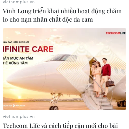
vietnamplus.vn
Vĩnh Long triển khai nhiều hoạt động chăm
lo cho nạn nhân chất độc da cam
#Ẩm thực
#Món ăn
#Du lịch
#Đờn ca tài tử
#Quảng bá
Việt Nam
Theo dõi VietnamPlus
vietnamplus.vn
Techcom Life và cách tiếp cận mới cho bài