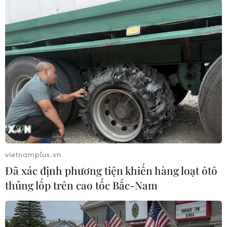
thiện, phục hồi và làm trẻ hóa vùng da quanh
mắt và môi trước những tác nhân gây lão hóa.
Bên cạnh đó, phiên bản giới hạn của sản phẩm
này còn có thanh lăn massage cấu tạo đầu vàng
18K đi kèm.
vietnamplus.vn
Đã xác định phương tiện khiến hàng loạt ôtô
thủng lốp trên cao tốc Bắc-Nam