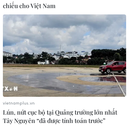
Nước dừa - “serum tự nhiên” giúp
chiếu cho Việt Nam
làn da mịn màng, tươi sáng
06/05/2026 23:00
7 nguyên nhân khiến làn da dân công
sở lão hóa nhanh hơn bạn nghĩ
05/05/2026 06:00
Kiểm tra cơ sở sản xuất kem trộn "3
không" bán 500 đơn mỗi ngày
28/04/2026 14:12
vietnamplus.vn
Lún, nứt cục bộ tại Quảng trường lớn nhất
Tây Nguyên “đã được tính toán trước”
Chiến lược 3 bước giúp giảm hiệu