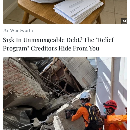
JG Wentworth
$15k In Unmanageable Debt? The "Relief
Program" Creditors Hide From You
Tùy vào vấn đề da mắt mà bạn đang gặp phải là
nếp nhăn, bọng mắt hay quầng thâm, hãy chọn
cho mình một sản phẩm chăm sóc mắt thật phù
hợp nhé.
1. The Body Shop Drops Of Light™ Pure
Healthy Brightening Eye Cream (950.000
đồng)