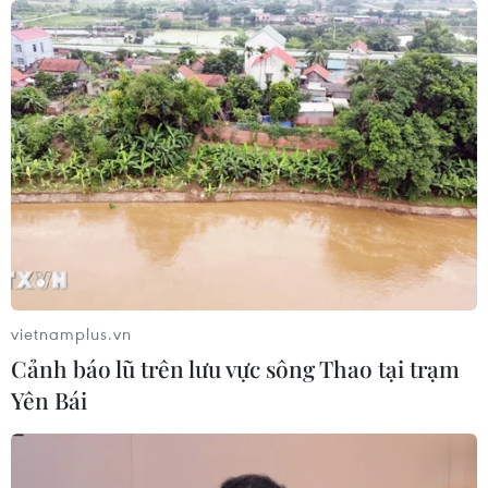
da không tuổi
22/04/2021 02:59
Thiếu ẩm khiến làn da suy yếu và tạo điều kiện thuận
lợi cho nếp nhăn hình thành và ceramides với sức mạnh
của axit béo sẽ mang đến hiệu quả cấp ẩm vượt trội
cho làn da.
vietnamplus.vn
Cảnh báo lũ trên lưu vực sông Thao tại trạm
Yên Bái