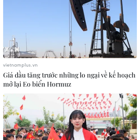
Làm sạch da an toàn với 3 công thức
tẩy tế bào chết tự chế
13/03/2026 01:14
vietnamplus.vn
Pro-retinol - lựa chọn lý tưởng cho
Giá dầu tăng trước những lo ngại về kế hoạch
da nhạy cảm, người mới dùng retinol
mở lại Eo biển Hormuz
10/03/2026 23:00
Cách phục hồi mái tóc khô xơ vì tạo
kiểu, nhuộm màu
24/02/2026 23:00