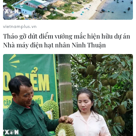
vietnamplus.vn
Tháo gỡ dứt điểm vướng mắc hiện hữu dự án
Nhà máy điện hạt nhân Ninh Thuận
Tám công dụng tuyệt vời không nên bỏ
qua của vitamin E
06/01/2021 02:47
Nếu da bạn xuất hiện các dấu hiệu lão hóa sớm như
nếp nhăn quanh mắt hay khóe miệng, hãy thoa vitamin
E từ 2-3 lần mỗi tuần kết hợp với kem dưỡng thông
thường để có kết quả tốt nhất.