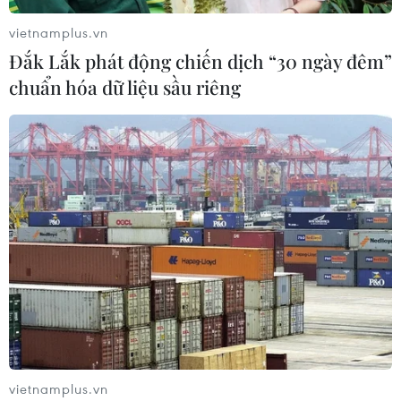
vietnamplus.vn
Đắk Lắk phát động chiến dịch “30 ngày đêm”
chuẩn hóa dữ liệu sầu riêng
Bí quyết nào để vừa ngủ ngon vừa cải
thiện làn da hiệu quả?
09/04/2021 05:18
Bạn hãy đi ngủ đúng giờ mỗi đêm và đặt mục tiêu cho
vietnamplus.vn