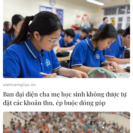
vietnamplus.vn
Ban đại diện cha mẹ học sinh không được tự
#kem mắt
#chống lão hóa
#bọng mắt
đặt các khoản thu, ép buộc đóng góp
#nếp nhăn quanh mắt