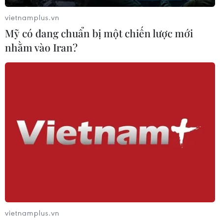
vietnamplus.vn
Mỹ có đang chuẩn bị một chiến lược mới
nhằm vào Iran?
Dầu quả bơ chứa hàm lượng cao acid béo, chất
chống oxy hóa và các vitamin A, E, D giúp sản
phẩm có tính năng dưỡng ẩm sâu, hạn chế tình
trạng xuất hiện các nếp nhăn quanh mắt.
Ngoài ra, Beta-Caroten trong thành phần cũng
giúp thúc đẩy quá trình lưu thông máu dưới da,
giảm hiện tượng bọng mắt và quầng thâm mắt.
vietnamplus.vn
6. SKII R.N.A Power Eye Cream (khoảng 3