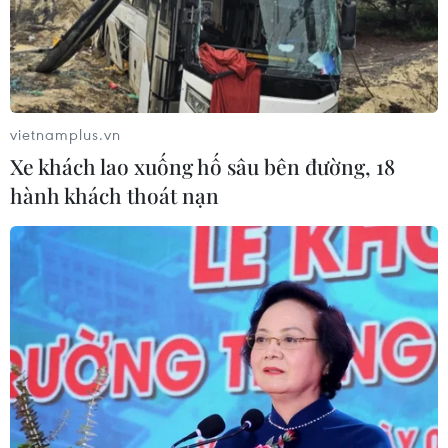
vietnamplus.vn
Xe khách lao xuống hố sâu bên đường, 18
hành khách thoát nạn
Với thành phần chính là bơ hạt mỡ, Clinique All
About Eyes giúp dưỡng ẩm sâu cho làn da
quanh mắt, hạn chế việc hình thành các nếp
nhăn. Sản phẩm này có dạng gel kem, mỏng