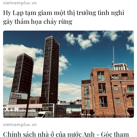
vietnamplus.vn
Chưa có bằng chứng truyền máu trẻ
Hy Lạp tạm giam một thị trưởng tình nghi
giúp chống lão hóa
gây thảm họa cháy rừng
06/08/2026 23:16
Mỗi năm, Việt Nam ghi nhận 35.000
trường hợp biến chứng do phẫu
thuật thẩm mỹ
12/05/2026 08:42
Gợi ý một số phương pháp chăm sóc
da với rau diếp cá
11/05/2026 23:50
vietnamplus.vn
Chính sách nhà ở của nước Anh - Góc tham