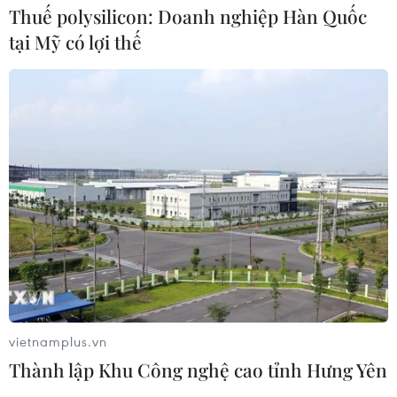
giấc ngủ ít nhất 7-8 tiếng, sẽ không chỉ giúp cải thiện
Thuế polysilicon: Doanh nghiệp Hàn Quốc
làn da của bạn mà còn giúp bạn cảm thấy tươi trẻ và
tại Mỹ có lợi thế
tràn đầy năng lượng vào ngày hôm sau.
vietnamplus.vn
Thành lập Khu Công nghệ cao tỉnh Hưng Yên
7 thành phần "vàng" giúp phái đẹp giữ làn