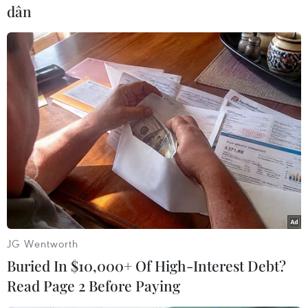
minh vừa để tán kem, vừa là công cụ massage
dân
làm giảm quầng thâm và bọng mắt hiệu quả.
2. Sisleya L’Integral Anti-Age Eye & Lip
Contour Cream (4,5 triệu đồng)
Sisley vừa cho ra mắt siêu phẩm giúp giải quyết
tất cả các vấn đề lão hóa của vùng da quanh mắt
và môi có tên gọi Sisleya L’Integral Anti-Age
Eye & Lip Contour Cream.
[Những gợi ý hay giúp vùng da mắt, môi
không còn mệt mỏi]
Sau 17 năm nghiên cứu, Sisleÿa L’intégral Anti-
JG Wentworth
Age Eye & Lip ra đời và mang trong mình sự kết
Buried In $10,000+ Of High-Interest Debt?
hợp của bốn thành phần ưu việt như đậu nành,
Read Page 2 Before Paying
tuyết tùng, chanh dây và men lựu giúp cải