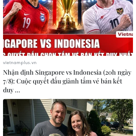
người mẫu, đặc biệt là các cô nàng người mẫu
của Victoria’s Secret tin tưởng sử dụng.
vietnamplus.vn
Nhận định Singapore vs Indonesia (20h ngày
7/8): Cuộc quyết đấu giành tấm vé bán kết
duy …