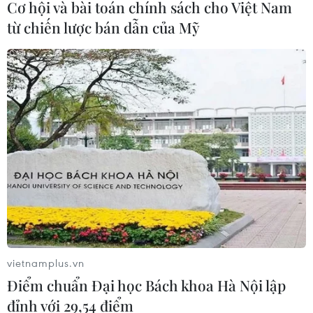
Cơ hội và bài toán chính sách cho Việt Nam
từ chiến lược bán dẫn của Mỹ
TIN CÙNG CHUYÊN MỤC
Mở rộng không gian cống hiến cho
cộng đồng người Việt Nam ở nước
ngoài
08/08/2026 11:00
vietnamplus.vn
Điểm chuẩn Đại học Bách khoa Hà Nội lập
đỉnh với 29,54 điểm
ASC 2026: Tiếp lửa đam mê khoa học