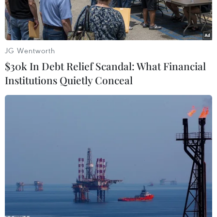
JG Wentworth
$30k In Debt Relief Scandal: What Financial
Institutions Quietly Conceal
Nhập mô tả cho ảnhĐại diện 11 hội đồng hương các tỉnh tại
Kharkov và các tổ chức hội đoàn tham dự Lễ Giỗ Tổ Hùng
Vương. (Ảnh: Dương Trí/TTXVN)
Theo phóng viên TTXVN tại Đông Âu, hòa chung
trong không khí cả nước, chiều 13/4, Cộng đồng