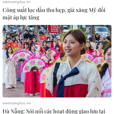
vietnamplus.vn
Người Việt tại Ukraine đóng góp quan
Công suất lọc dầu thu hẹp, giá xăng Mỹ đối
trọng nâng quan hệ song phương
mặt áp lực tăng
02/03/2019 12:23
Các hoạt động của kiều bào Việt Nam để lại nhiều ấn
tượng, lan tỏa hình ảnh sức sống của con người và đất
nước Việt Nam, đoàn kết trên con đường hội nhập,
mong muốn hợp tác và phát triển với Ukraine.
vietnamplus.vn
Đà Nẵng: Sôi nổi các hoạt động giao lưu tại