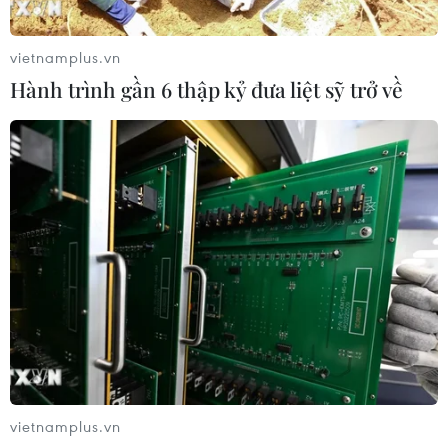
vietnamplus.vn
Hành trình gần 6 thập kỷ đưa liệt sỹ trở về
vietnamplus.vn