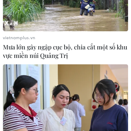
Động đất tại Nhật Bản: Các cơ quan
đại diện Việt Nam khẩn trương bảo
hộ công dân
vietnamplus.vn
29/07/2026 07:21
Mưa lớn gây ngập cục bộ, chia cắt một số khu
vực miền núi Quảng Trị
Động đất tại Nhật Bản: Một lao động
Việt Nam thiệt mạng tại Kumamoto
29/07/2026 03:04
Động đất tại Nhật Bản: Chưa ghi
nhận thông tin công dân Việt Nam bị
thương vong
28/07/2026 22:51