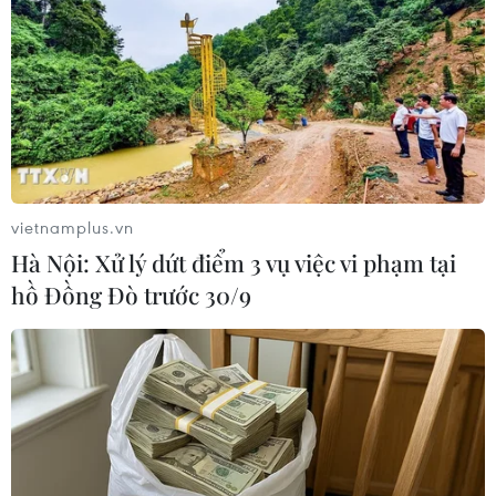
#cộng đồng người Việt
#Ukrainr
#Kharkov
#Giỗ Tổ Hùng Vương
#Vua Hùng
#Dâng hương
#Việt Nam-Ukraine
Ukraine
vietnamplus.vn
Theo dõi VietnamPlus
Hà Nội: Xử lý dứt điểm 3 vụ việc vi phạm tại
hồ Đồng Đò trước 30/9
TIN LIÊN QUAN