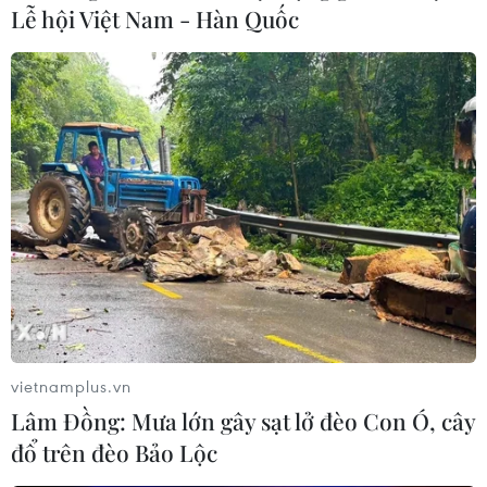
Lễ hội Việt Nam - Hàn Quốc
Linh thiêng lễ Giỗ Tổ Hùng Vương năm
2019 trên đỉnh Nghĩa Lĩnh
14/04/2019 02:34
Sáng 14/4 (tức mùng 10/3 Âm lịch), tại điện Kính Thiên
trên đỉnh Nghĩa Lĩnh, tỉnh Phú Thọ đã thay mặt đồng
bào cả nước tổ chức trọng thể Lễ dâng hương tưởng
niệm các Vua Hùng.
vietnamplus.vn
Lâm Đồng: Mưa lớn gây sạt lở đèo Con Ó, cây
đổ trên đèo Bảo Lộc