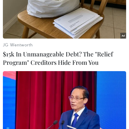
JG Wentworth
$15k In Unmanageable Debt? The "Relief
Program" Creditors Hide From You
Ấn tượng Ngày Việt Nam tại thành phố
Lviv của Ukraine
24/06/2018 12:58
Ngày hội diễn ra với nhiều các hoạt động phong phú
như hội chợ giới thiệu sản phẩm hàng hóa Việt Nam,
hội chợ ẩm thực Việt Nam, hội thảo hợp tác du lịch, triển
lãm ảnh giới thiệu Việt Nam.