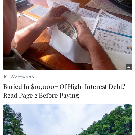
vững mạnh hơn, góp phần tạo niềm tin, động
lực để mọi người vượt qua những thách thức,
khó khăn./.
(TTXVN/Vietnam+)
JG Wentworth
Buried In $10,000+ Of High-Interest Debt?
Read Page 2 Before Paying