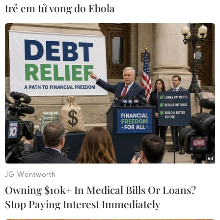
trẻ em tử vong do Ebola
#Ấn Độ
#Biểu tình
#Phong tỏa
#Ma túy
#Tình dục
Ấn Độ
Theo dõi VietnamPlus
JG Wentworth
Owning $10k+ In Medical Bills Or Loans?
Stop Paying Interest Immediately