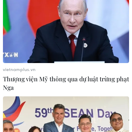
CƠ QUAN CHỦ QUẢN: THÔNG TẤN XÃ VIỆT NAM
Tổng Biên tập: TRẦN TIẾN DUẨN
Phó Tổng Biên tập: NGUYỄN THỊ TÁM, KHÚC THANH
THỦY
Sở hữu trí tuệ
Quy định sử dụng
vietnamplus.vn
RSS
Hỗ trợ
Thượng viện Mỹ thông qua dự luật trừng phạt
Ngôn ngữ
TTXVN
Nga
Dịch vụ tin
Quảng cáo
Liên hệ