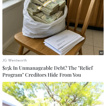
Chuyên gia Australia: Quan hệ Việt
Nam-Australia có độ tin cậy chính trị
cao
08/08/2026 05:27
Đưa quan hệ Việt Nam-Australia phát
triển sâu sắc, thực chất, hiệu quả
hơn
JG Wentworth
08/08/2026 05:13
$15k In Unmanageable Debt? The "Relief
Program" Creditors Hide From You
59 năm ASEAN: Lá cờ ASEAN lần đầu
tỏa sáng trên biểu tượng lịch sử của
Ấn Độ
08/08/2026 04:29