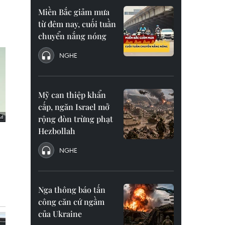
Miền Bắc giảm mưa
từ đêm nay, cuối tuần
chuyển nắng nóng
NGHE
Mỹ can thiệp khẩn
cấp, ngăn Israel mở
rộng đòn trừng phạt
Hezbollah
NGHE
Nga thông báo tấn
công căn cứ ngầm
của Ukraine