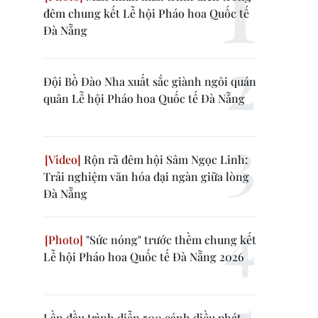
đêm chung kết Lễ hội Pháo hoa Quốc tế
Đà Nẵng
Đội Bồ Đào Nha xuất sắc giành ngôi quán
quân Lễ hội Pháo hoa Quốc tế Đà Nẵng
Rộn rã đêm hội Sâm Ngọc Linh:
Trải nghiệm văn hóa đại ngàn giữa lòng
Đà Nẵng
"Sức nóng" trước thềm chung kết
Lễ hội Pháo hoa Quốc tế Đà Nẵng 2026
Lần đầu trình diễn 500 cánh diều phát