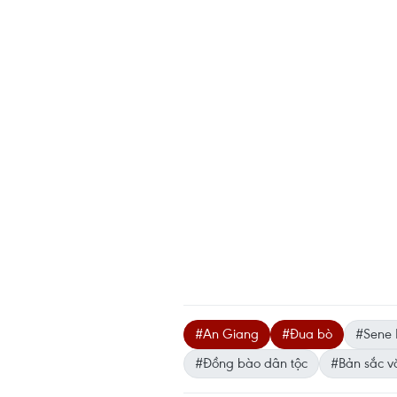
#An Giang
#Đua bò
#Sene 
#Đồng bào dân tộc
#Bản sắc v