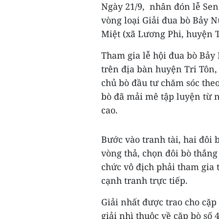
Ngày 21/9, nhân đón lễ Sen
vòng loại Giải đua bò Bảy N
Miệt (xã Lương Phi, huyện T
Tham gia lễ hội đua bò Bảy 
trên địa bàn huyện Tri Tôn,
chủ bò đầu tư chăm sóc theo
bò đã mải mê tập luyện từ n
cao.
Bước vào tranh tài, hai đôi 
vòng thả, chọn đôi bò thắng
chức vô địch phải tham gia t
cạnh tranh trực tiếp.
Giải nhất được trao cho cặp
giải nhì thuộc về cặp bò s