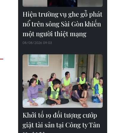
Hiện trường vụ ghe gỗ phát
nổ trên sông Sài Gòn khiến
một người thiệt mạng
08/08/2026 09:03
Khởi tố 19 đối tượng cướp
giật tài sản tại Công ty Tân