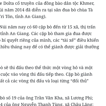
e Dolta cổ truyền của đồng bào dân tộc Khmer,
úi năm 2014 đã diễn ra tại sân đua bò chùa Tà
ri Tôn, tỉnh An Giang).
Núi năm nay có 60 cặp bò đến từ 15 xã, thị trấn
 tỉnh An Giang. Các cặp bò tham gia đua được
 bí quyết riêng của mình, các “tài xế” điều khiển
hiều tháng nay để có thể giành được giải thưởng
bò sẽ thi đấu theo thể thức một vòng hô và một
 cuộc vào vòng thi đấu tiếp theo. Cặp bò giành
ất cả các vòng thi đấu và loại từng “đối thủ”
 bò số 19 của ông Trần Văn Kha, xã Lương Phi;
ố 44 của ông Nguyễn Thanh Tùng, xã Châu Lăng;