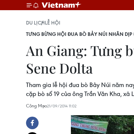
DU LỊCH
LỄ HỘI
TƯNG BỪNG HỘI ĐUA BÒ BẢY NÚI NHÂN DỊP 
An Giang: Tưng b
Sene Dolta
Tham gia lễ hội đua bò Bảy Núi năm nay 
cặp bò số 19 của ông Trần Văn Kha, xã 
Công Mạo
21/09/2014 11:02