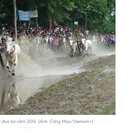
c đua bò năm 2014. (Ảnh: Công Mạo/Vietnam+)