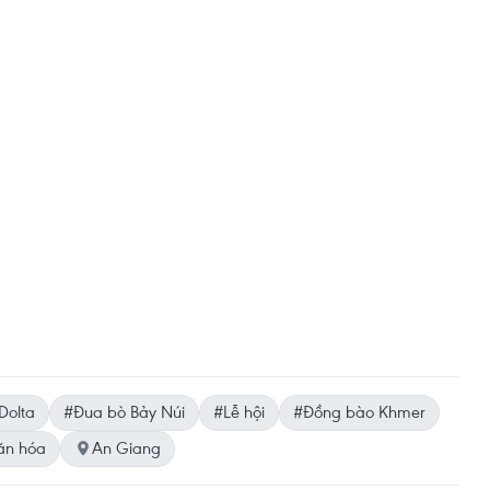
Dolta
#Đua bò Bảy Núi
#Lễ hội
#Đồng bào Khmer
ăn hóa
An Giang