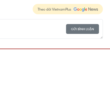
Theo dõi VietnamPlus
GỬI BÌNH LUẬN