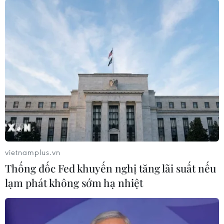
để đảm bảo giãn cách.
Học sinh các khối lớp còn lại tiếp tục triển khai
học trực tuyến theo kế hoạch đến khi có thông
báo mới.
Theo Ban Chỉ đạo phòng, chống dịch COVID-19
tỉnh Bắc Ninh, từ ngày 5/5 đến nay, tỉnh ghi
nhận 1.873 ca mắc COVID-19. Đến nay, tỉnh đã
cơ bản kiểm soát được dịch COVID-19; 125/126
xã, phường được xếp loại bình thường mới./.
vietnamplus.vn
(TTXVN/Vietnam+)
Thống đốc Fed khuyến nghị tăng lãi suất nếu
lạm phát không sớm hạ nhiệt