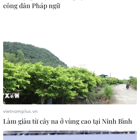
14 tỉnh, thành kết hợp dạy học trực tiếp và trực tuyến.
công dân Pháp ngữ
vietnamplus.vn
Đà Nẵng, Kiên Giang tổ chức dạy học trực
Làm giàu từ cây na ở vùng cao tại Ninh Bình
tuyến một cách linh hoạt
20/09/2021 06:55