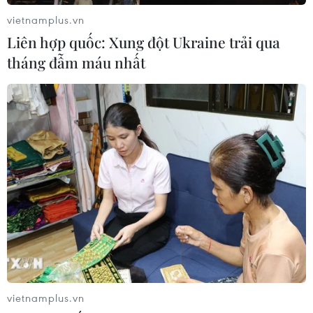
tuyển như thế nào là do từng trường nhưng vẫn theo
vietnamplus.vn
đúng chỉ tiêu, không vượt quá năng lực.
Liên hợp quốc: Xung đột Ukraine trải qua
tháng đẫm máu nhất
vietnamplus.vn