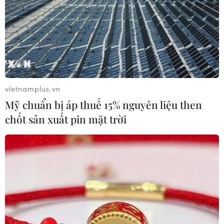
Bộ GD-ĐT tìm “phao” cứu thí sinh điểm
cao trượt đại học
20/09/2021 13:59
vietnamplus.vn
Bộ Giáo dục và Đào tạo cho hay đã trao đổi với một số
Mỹ chuẩn bị áp thuế 15% nguyên liệu then
trường đại học lớn và các trường cho biết sẵn sàng xét
chốt sản xuất pin mặt trời
tuyển bổ sung thí sinh có điểm thi cao nhưng trượt đại
học.