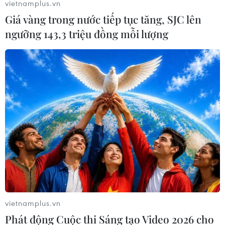
vietnamplus.vn
Giá vàng trong nước tiếp tục tăng, SJC lên
ngưỡng 143,3 triệu đồng mỗi lượng
Thêm 12 tỉnh thành dạy học trực tuyến
phòng chống dịch COVID-19
20/09/2021 02:14
Cả nước đang có 38 tỉnh, thành tổ chức dạy học trực
vietnamplus.vn
tuyến cho học sinh để phòng dịch COVID-19, trong đó có
Phát động Cuộc thi Sáng tạo Video 2026 cho