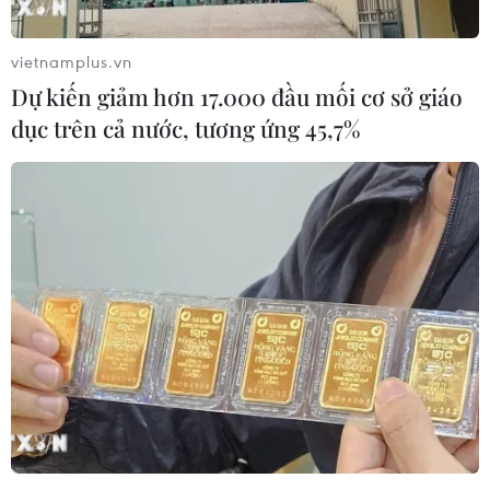
vietnamplus.vn
Dự kiến giảm hơn 17.000 đầu mối cơ sở giáo
dục trên cả nước, tương ứng 45,7%
Lớp học đặc biệt giữa mùa dịch
COVID-19 tại Cà Mau
18/09/2021 08:33
Trường Tiểu học Thới Bình C (Cà Mau) là một trong số ít
những trường học được dạy học trực tiếp, tuy nhiên, các
em học sinh đều đeo khẩu trang, tấm chắn giọt bắn
trong suốt quá trình học.