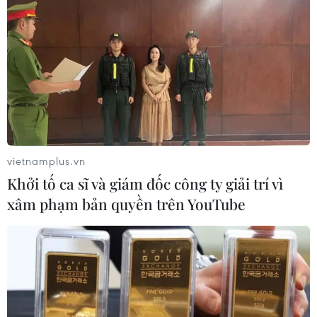
vietnamplus.vn
Khởi tố ca sĩ và giám đốc công ty giải trí vì
xâm phạm bản quyền trên YouTube