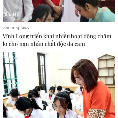
COVID-19.
vietnamplus.vn
Vĩnh Long triển khai nhiều hoạt động chăm
lo cho nạn nhân chất độc da cam
Chuẩn bị cơ sở vật chất học tập cho các em học sinh tại Trường
Tiểu học Hiên Vân, xã Hiên Vân, huyện Tiên Du, tỉnh Bắc Ninh.
(Ảnh: Thái Hùng/TTXVN)