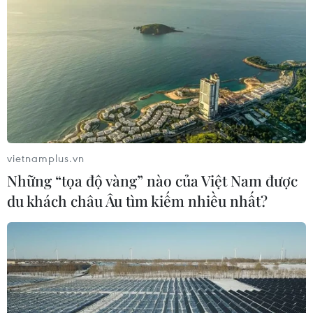
trạng 'lạm thu' đầu năm học
20/09/2021 11:48
Hà Nôi yêu cầu trong trường hợp dịch bệnh diễn biến
phức tạp không thể tổ chức dạy học trực tiếp thì tổ chức
dạy học trực tuyến để hoàn thành kế hoạch năm học,
bảo đảm chất lượng giáo dục.
vietnamplus.vn
Những “tọa độ vàng” nào của Việt Nam được
du khách châu Âu tìm kiếm nhiều nhất?