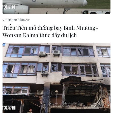
vietnamplus.vn
Triều Tiên mở đường bay Bình Nhưỡng-
Wonsan Kalma thúc đẩy du lịch
Thực hiện quyền tự chủ, bảo đảm quyền
lợi cao nhất của thí sinh
21/09/2021 07:45
Bộ GD&ĐT cho phép các trường xét tuyển bổ sung các
thí sinh điểm cao nhưng việc các trường công bố xét