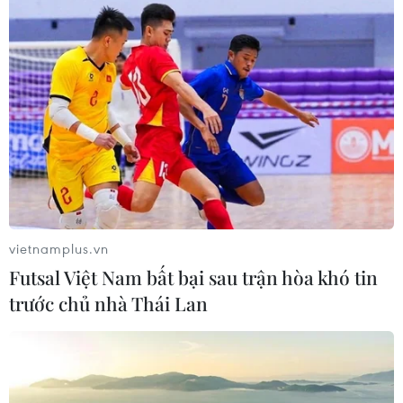
Đà Nẵng và Kiên Giang hướng dẫn các cơ sở giáo dục
tổ chức dạy học chủ động, linh hoạt qua hình thức trực
tiếp, trực tuyến hoặc trên truyền hình nội dung môn học.
vietnamplus.vn
Futsal Việt Nam bất bại sau trận hòa khó tin
trước chủ nhà Thái Lan
Hà Nội: Tuyệt đối không để xảy ra tình