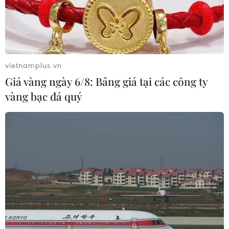
vietnamplus.vn
Giá vàng ngày 6/8: Bảng giá tại các công ty
vàng bạc đá quý
Tăng cường điều kiện bảo đảm kế hoạch
năm học mới hiệu quả, chất lượng
20/09/2021 14:56
Bộ Giáo dục và Đào tạo rà soát chương trình giáo dục
các cấp học, xác định các nội dung cốt lõi của chương
trình; hướng dẫn các địa phương tổ chức dạy học phù
hợp với tình hình dịch bệnh.