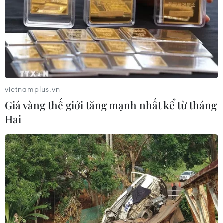
vietnamplus.vn
Giá vàng thế giới tăng mạnh nhất kể từ tháng
Hai
TIN CÙNG CHUYÊN MỤC
Bộ GD-ĐT dự kiến điều chỉnh trong
bổ nhiệm chức danh và xếp lương
nhà giáo