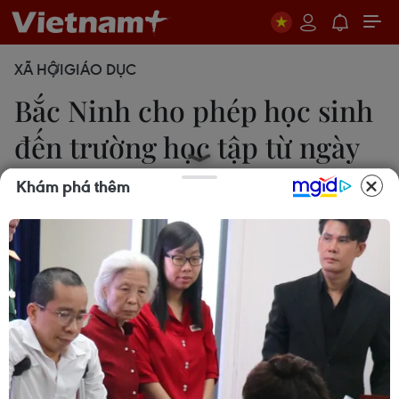
XÃ HỘI
GIÁO DỤC
Bắc Ninh cho phép học sinh
đến trường học tập từ ngày
24/9
Khám phá thêm
Thái Hùng
21/09/2021 13:40
Ủy ban Nhân dân tỉnh Bắc Ninh yêu cầu các cơ sở
giáo dục tổ chức cho học sinh đến trường đảm
bảo kế hoạch thời gian năm học 2021-2022 và
thực hiện nghiêm công tác phòng, chống dịch