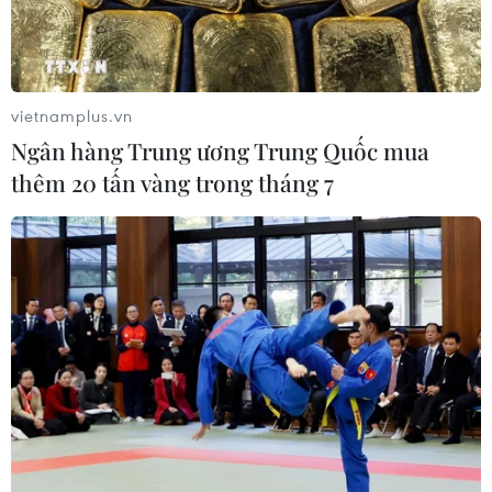
Xuất hiện áp thấp nhiệt đới trên khu
vực vịnh Bắc Bộ
vietnamplus.vn
07/08/2026 03:54
Ngân hàng Trung ương Trung Quốc mua
thêm 20 tấn vàng trong tháng 7
Lào Cai khẩn trương tìm kiếm 2
người mất tích do mưa lũ
07/08/2026 03:04
Khẩn trương phân luồng giao thông
sau vụ sạt lở trên tuyến ĐT161 ở Lào
Cai
07/08/2026 02:37