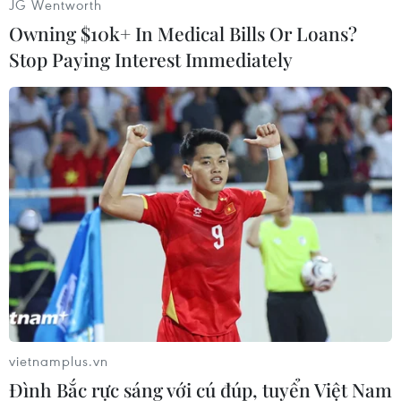
JG Wentworth
Owning $10k+ In Medical Bills Or Loans?
Stop Paying Interest Immediately
#Nhật Bản
#Nhà máy Fukushima
#Bão Wipha
#Đổ bộ
Theo dõi VietnamPlus
vietnamplus.vn
Đình Bắc rực sáng với cú đúp, tuyển Việt Nam