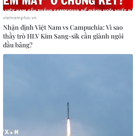
vietnamplus.vn
Nhận định Việt Nam vs Campuchia: Vì sao
thầy trò HLV Kim Sang-sik cần giành ngôi
đầu bảng?