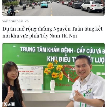
Bệnh viện hạng đặc biệt cơ sở Ninh
Bình khẳng định "cánh tay nối dài"
hiệu quả
vietnamplus.vn
03/08/2026 07:15
Dự án mở rộng đường Nguyễn Tuân tăng kết
nối khu vực phía Tây Nam Hà Nội
Bộ Y tế: Đề xuất quỹ Bảo hiểm y tế
thanh toán chi phí khám chữa bệnh y
học gia đình
03/08/2026 07:04
Siết giám định, kiểm soát chặt chi
phí khám chữa bệnh bảo hiểm y tế
02/08/2026 10:10