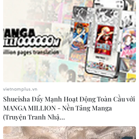
ngộ độc
30/07/2026 08:24
Chẩn đoán và điều trị thành công
trường hợp mắc bệnh viêm mạch
hiếm gặp
30/07/2026 08:15
Trao tặng 10 gia đình khó khăn điều
trị vô sinh hiếm muộn miễn phí 100%
vietnamplus.vn
30/07/2026 07:37
Shueisha Đẩy Mạnh Hoạt Động Toàn Cầu với
MANGA MILLION - Nền Tảng Manga
(Truyện Tranh Nhậ…
Cuộc thi Tôi khỏe đẹp hơn lan tỏa
thông điệp dinh dưỡng khoa học và
hợp lý