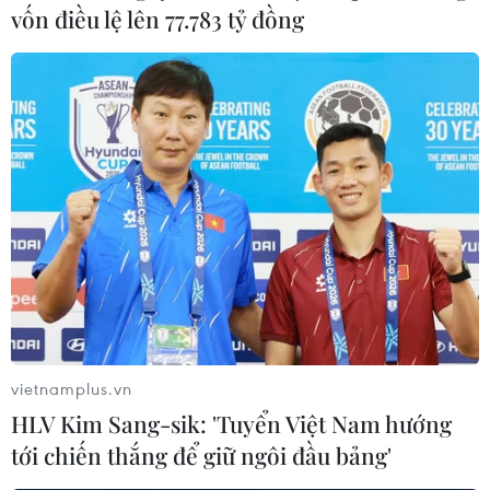
vốn điều lệ lên 77.783 tỷ đồng
#Hiến tạng
#ghép tạng
#Bệnh viện Trung ương Huế
#bệnh nhân ghép tim
#Trung tâm Điều phối ghép tạng Quốc gia
Theo dõi VietnamPlus
vietnamplus.vn
HLV Kim Sang-sik: 'Tuyển Việt Nam hướng
TIN LIÊN QUAN
tới chiến thắng để giữ ngôi đầu bảng'