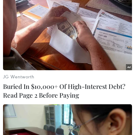
thời gian lấy tim và vận chuyển về Huế phải
ngắn nhất có thể. Song song với đó, thời gian
chuẩn bị bệnh nhân nhận tim cũng phải hợp lý
nhất vì phải gỡ dính toàn bộ giải phẫu tim trên
bệnh nhân suy tim rất nặng, cần sự hỗ trợ của
hệ thống tuần hoàn ngoài cơ thể để ổn định
huyết động và tối ưu tưới máu các tạng khác.
Điều này sẽ làm kéo dài thời gian tuần hoàn
ngoài cơ thể khi ghép tim làm tăng nguy cơ
JG Wentworth
chảy máu sau ghép.”
Buried In $10,000+ Of High-Interest Debt?
Đây thực sự là vấn đề khó khăn cần cân nhắc kỹ
Read Page 2 Before Paying
để lựa chọn phương án, kỹ thuật ghép, làm sao
đảm bảo thành công cho ca ghép tim. Tuy
nhiên, với tinh thần trách nhiệm, sự tận tụy hết
lòng vì bệnh nhân cho dù “chạy đua với thời
gian,” phải thực hiện kỹ thuật khó, đội ngũ y