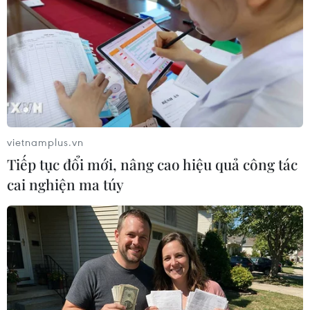
bác sỹ Bệnh viện Trung ương Huế vẫn quyết
tâm nỗ lực tiếp nhận món quà thiêng liêng,
hiếm có ấy để cứu sống người bệnh đang nguy
kịch.
vietnamplus.vn
Tiếp tục đổi mới, nâng cao hiệu quả công tác
cai nghiện ma túy
Hành trình đưa tạng hiến về ghép thành công của Bệnh viện
Trung ương Huế có sự chung tay, tích cực hỗ trợ của nhiều đơn
vị, ban ngành. (Ảnh: PV/Vietnam+)