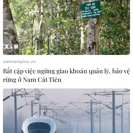
Bác sỹ chuyên khoa 2 Bùi Hải Trung, Phó Trưởng khoa
Gan-Mật-Tụy và Ghép gan chia sẻ ca ghép gan cho
bệnh nhi gặp hội chứng Budd Chiar không chỉ hiếm
gặp ở Việt Nam mà hiếm gặp cả ở trên thế giới.
vietnamplus.vn
Bất cập việc ngừng giao khoán quản lý, bảo vệ
rừng ở Nam Cát Tiên