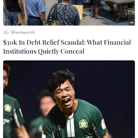
JG Wentworth
$30k In Debt Relief Scandal: What Financial
Institutions Quietly Conceal
Bệnh nhân luyện tập hít thở sau khi ghép tim. (Ảnh:
PV/Vietnam+)
Ngày 30/7, Bệnh viện Trung ương Huế thông tin
bệnh nhân P.T.T. 43 tuổi (Quảng Nam) vừa được
ghép tim đang dần hồi phục sức khỏe. Đây là ca
ghép tim thứ 12 từ tạng hiến của một người lớn
tuổi ở Hải Dương.