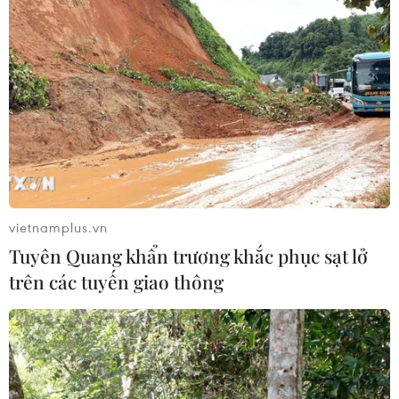
ai đó, coi như con vẫn hiện hữu trên thế gian.
vietnamplus.vn
Tuyên Quang khẩn trương khắc phục sạt lở
trên các tuyến giao thông
Lần đầu tiên thực hiện ca ghép gan cho
trẻ mắc hội chứng hiếm gặp Budd Chiari
10/07/2024 12:42