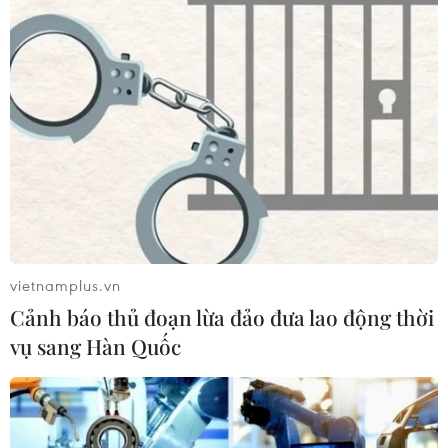
TIN CÙNG CHUYÊN MỤC
Ca vi phẫu ghép da đầu hiếm gặp
giúp bé gái phục hồi sau 10 năm
06/08/2026 07:15
Hà Nội: Kiểm tra, xác minh liên quan
đến sản phẩm giảm cân dạng bút
tiêm
vietnamplus.vn
06/08/2026 07:05
Cảnh báo thủ đoạn lừa đảo đưa lao động thời
vụ sang Hàn Quốc
Người dân không sử dụng sản phẩm
giảm cân không rõ nguồn gốc, chưa
được cấp phép
06/08/2026 04:22