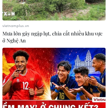
vietnamplus.vn
Mưa lớn gây ngập lụt, chia cắt nhiều khu vực
ở Nghệ An