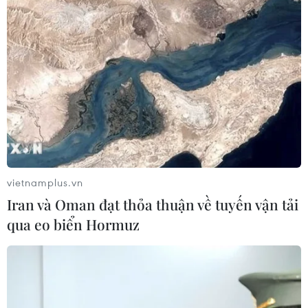
30/07/2026 07:17
Đồng Nai: Bé trai 4 tuổi suy đa tạng
sau thời gian dài chỉ uống sữa tươi
30/07/2026 05:45
Hơn 300 doanh nghiệp tham gia
Triển lãm quốc tế chuyên ngành y
vietnamplus.vn
dược
Iran và Oman đạt thỏa thuận về tuyến vận tải
30/07/2026 05:02
qua eo biển Hormuz
Xem thêm