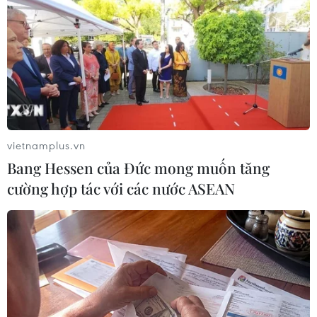
vietnamplus.vn
Bang Hessen của Đức mong muốn tăng
#bệnh viện đà nẵng
#corona
#nCoV
cường hợp tác với các nước ASEAN
#phòng chống dịch bệnh
TP. Đà Nẵng
Theo dõi VietnamPlus