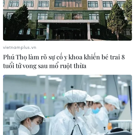
vietnamplus.vn
Phú Thọ làm rõ sự cố y khoa khiến bé trai 8
tuổi tử vong sau mổ ruột thừa