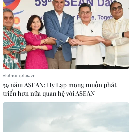
31/01/2020 08:11
Ngay trong ngày 31/1 và 1/2, các trường học phải quán
triệt đến cán bộ, giáo viên, nhân viên; học sinh và phụ
huynh về nội dung phòng chống dịch bệnh của cơ quan
y tế chính thống.
vietnamplus.vn
59 năm ASEAN: Hy Lạp mong muốn phát
triển hơn nữa quan hệ với ASEAN