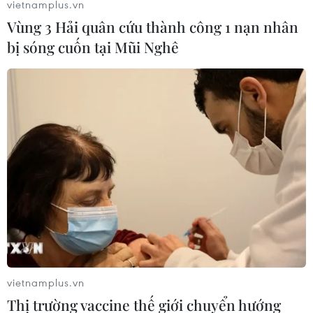
vietnamplus.vn
Vùng 3 Hải quân cứu thành công 1 nạn nhân
bị sóng cuốn tại Mũi Nghê
Cách ly 2 bệnh nhân nghi nhiễm virus
corona tại Nghệ An và Bến Tre
31/01/2020 07:42
Bệnh nhân tại Nghệ An lao động tại Trung Quốc, về
nước ngày 17/1, đến ngày 28/1 thì bị sốt, ho, còn bệnh
nhân tại Bến Tre sau khi nghỉ Tết về Trung Quốc trở lại
làm việc tại Khu công nghiệp Giao Long.
vietnamplus.vn
Thị trường vaccine thế giới chuyển hướng