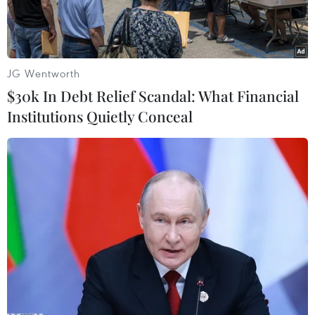
JG Wentworth
$30k In Debt Relief Scandal: What Financial
Institutions Quietly Conceal
Khu vực cách ly được phân thành nhiều lớp ngăn chặn mầm
bệnh lan nhiễm. Ảnh: Văn Dũng - TTXVN
Ngày 31/1, ông Lê Đức Nhân - Giám đốc Bệnh
viện Đà Nẵng cho biết bệnh viện đã lên kế
hoạch cụ thể thực hiện các biện pháp cách ly để