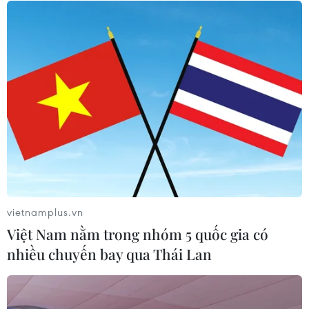
Bé trai 7 tuổi được ghép thận xuyên
Việt từ người hiến chết não
30/07/2026 12:52
Lâm Đồng rà soát toàn bộ cơ sở kinh
doanh thức ăn đường phố sau các vụ
ngộ độc
30/07/2026 08:24
vietnamplus.vn
Việt Nam nằm trong nhóm 5 quốc gia có
Xem thêm
nhiều chuyến bay qua Thái Lan