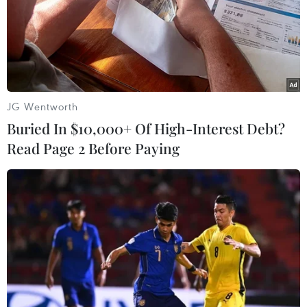
TIN LIÊN QUAN
JG Wentworth
Buried In $10,000+ Of High-Interest Debt?
Read Page 2 Before Paying
Bác bỏ lo ngại nguy cơ lây nhiễm virus