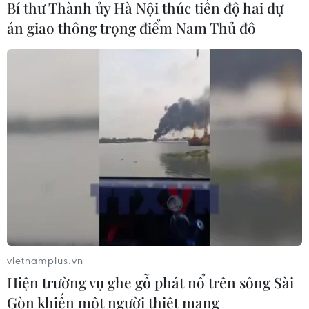
22/07/2026 14:44
Bí thư Thành ủy Hà Nội thúc tiến độ hai dự
án giao thông trọng điểm Nam Thủ đô
Lượng kiều hối về Thành phố Hồ Chí
Minh giảm gần 23% sau nửa năm
22/07/2026 06:22
Ấm áp nghĩa tình của những cựu
chiến binh Việt Nam tại Đức
22/07/2026 03:14
Khánh thành chùa Hoa Nghiêm tại
Đông Bắc Thái Lan, gìn giữ bản sắc
vietnamplus.vn
văn hóa Việt
Hiện trường vụ ghe gỗ phát nổ trên sông Sài
21/07/2026 22:44
Gòn khiến một người thiệt mạng