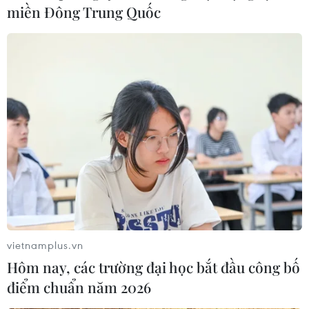
miền Đông Trung Quốc
Tai nạn thảm khốc ở Thái Lan, 5 lao động
Việt Nam tử vong
23/03/2019 12:04
Ít nhất 10 người, chủ yếu là lao động nước ngoài, trong
đó có 5 người Việt Nam, đã tử vong sau khi một chiếc
xe tải và một chiếc xe 16 chỗ rơi xuống một kênh nước ở
Thái Lan
vietnamplus.vn
Hôm nay, các trường đại học bắt đầu công bố
điểm chuẩn năm 2026