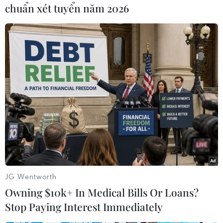
chuẩn xét tuyển năm 2026
#Tai nạn giao thông
#Công dân Việt Nam
JG Wentworth
#Bảo hộ công dân
#Đại sứ quán Việt Nam tại Thái Lan
Owning $10k+ In Medical Bills Or Loans?
#Tỉnh Kanchanaburi
Thái Lan
Stop Paying Interest Immediately