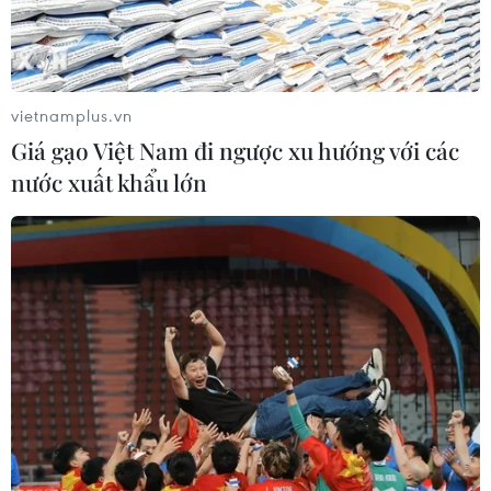
tại Hà Nội để trao đổi về công tác đối ngoại của Đảng,
Nhà nước và Quốc hội.
vietnamplus.vn
Giá gạo Việt Nam đi ngược xu hướng với các
nước xuất khẩu lớn
Đề nghị phía Malaysia xét xử công bằng
đối với Đoàn Thị Hương