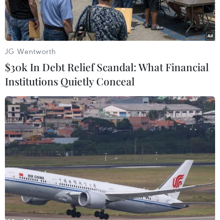
JG Wentworth
$30k In Debt Relief Scandal: What Financial
Institutions Quietly Conceal
Thi thể các nạn nhân vụ tai nạn. (Ảnh: TTXVN phát)
Theo thông tin từ Cục Lãnh sự, Bộ Ngoại giao và
Đại sứ quán Việt Nam tại Thái Lan, ngày 23/3,
tại tỉnh Kanchanaburi (Thái Lan) đã xảy ra một