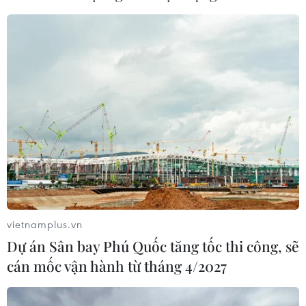
Xem thêm
CƠ QUAN CHỦ QUẢN: THÔNG TẤN XÃ VIỆT NAM
Tổng Biên tập: TRẦN TIẾN DUẨN
Phó Tổng Biên tập: NGUYỄN THỊ TÁM, KHÚC THANH
THỦY
vietnamplus.vn
Dự án Sân bay Phú Quốc tăng tốc thi công, sẽ
Sở hữu trí tuệ
Quy định sử dụng
cán mốc vận hành từ tháng 4/2027
RSS
Hỗ trợ
Ngôn ngữ
TTXVN