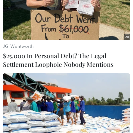
JG Wentworth
$25,000 In Personal Debt? The Legal
Settlement Loophole Nobody Mentions
Năm 2019, tiếp tục nâng cao hiệu quả các
hoạt động đối ngoại
11/03/2019 14:24
Chiều 11/3, cuộc họp giữa Bộ Ngoại giao, Ban Đối ngoại
Trung ương và Ủy ban Đối ngoại Quốc hội đã diễn ra