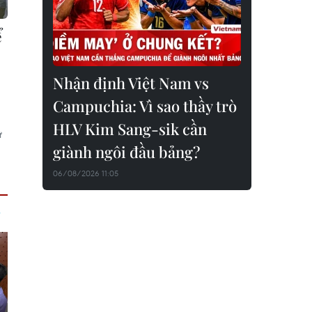
ể
Nhận định Việt Nam vs
Campuchia: Vì sao thầy trò
HLV Kim Sang-sik cần
ừ
giành ngôi đầu bảng?
06/08/2026 11:05