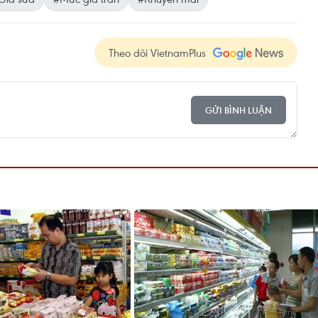
Theo dõi VietnamPlus
GỬI BÌNH LUẬN