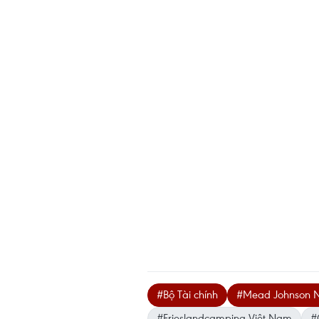
#Bộ Tài chính
#Mead Johnson Nu
#Frieslandcampina Việt Nam
#