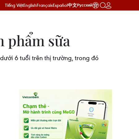
Tiếng Việt
English
Français
Español
中文
Русский
ản phẩm sữa
ới 6 tuổi trên thị trường, trong đó