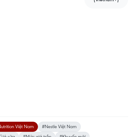
trition Việt Nam
#Nestle Việt Nam
Giá sữa
#Mức giá trần
#Khuyến mãi