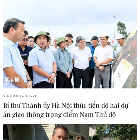
nghiêm túc công việc rà soát và loại bỏ toàn bộ
các phương tiện cũ không đáp ứng được theo
tiêu chuẩn, quy chuẩn kỹ thuật quốc gia được
ban hành.
vietnamplus.vn
Bí thư Thành ủy Hà Nội thúc tiến độ hai dự
án giao thông trọng điểm Nam Thủ đô
Ảnh chỉ có tính chất minh họa. (Nguồn: Theguardian)