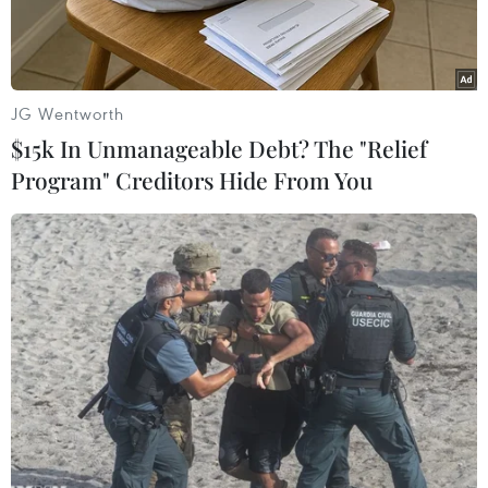
JG Wentworth
$15k In Unmanageable Debt? The "Relief
Program" Creditors Hide From You
Cảnh khói bụi trên đường phố. (Nguồn: TTXVN)
Đề cập đến các nguồn thải gây ô nhiễm môi
trường không khí tại các đô thị lớn trong thời
gian qua, nhất là khí thải từ phương tiện giao
thông, ông Nguyễn Hưng Thịnh, Phó Tổng Cục