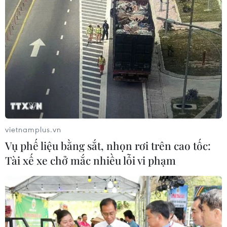
18/03/2021 03:11
Theo kế hoạch của Bộ Tài nguyên và Môi trường, đến
năm 2025 sẽ phải kiểm soát, cảnh báo, dự báo được
diễn biến chất lượng không khí tại các đô thị, vùng miền
trên phạm vi cả nước.
vietnamplus.vn
Vụ phế liệu bằng sắt, nhọn rơi trên cao tốc:
Tài xế xe chở mắc nhiều lỗi vi phạm