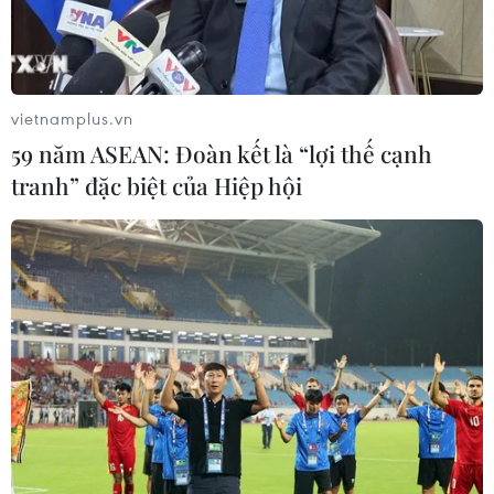
Áp thấp nhiệt đới đổi hướng trên
vùng biển phía Đông khu vực vịnh
Bắc Bộ
vietnamplus.vn
07/08/2026 23:29
59 năm ASEAN: Đoàn kết là “lợi thế cạnh
tranh” đặc biệt của Hiệp hội
Campuchia nỗ lực bảo tồn động vật
hoang dã trước nguy cơ tuyệt chủng
07/08/2026 22:45
Áp thấp nhiệt đới trên vịnh Bắc Bộ sẽ
gây ảnh hưởng thế nào tới Việt Nam?
07/08/2026 14:38