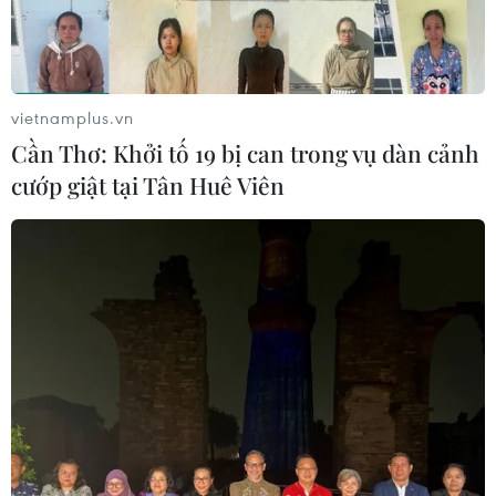
vietnamplus.vn
Cần Thơ: Khởi tố 19 bị can trong vụ dàn cảnh
cướp giật tại Tân Huê Viên