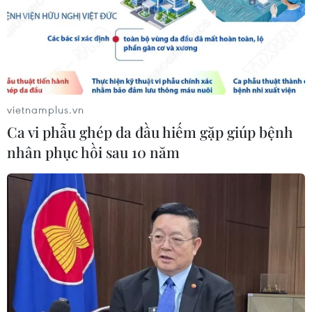
Sơn La công bố tình huống khẩn cấp
về thiên tai với hai xã Muổi Nọi, Nậm
Lầu
08/08/2026 03:53
vietnamplus.vn
Ca vi phẫu ghép da đầu hiếm gặp giúp bệnh
Kết luận số 75-KL/TW: Cà Mau chủ
nhân phục hồi sau 10 năm
động thích ứng với biến đổi khí hậu
08/08/2026 02:53
Quảng Trị quyết tâm bàn giao sớm
mặt bằng Dự án Nhà máy điện gió
LIG-Hướng Hóa 1
08/08/2026 02:33