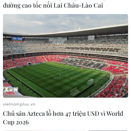
đường cao tốc nối Lai Châu-Lào Cai
Kiểm soát khí thải phương tiện cải thiện
chất lượng không khí
vietnamplus.vn
26/02/2021 07:55
Chủ sân Azteca lỗ hơn 47 triệu USD vì World
Theo Vụ trưởng Vụ Môi trường, Bộ Giao thông Vận tải,
Cup 2026
trong thời gian qua Bộ triển khai nhiều giải pháp để