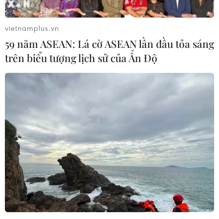
vietnamplus.vn
59 năm ASEAN: Lá cờ ASEAN lần đầu tỏa sáng
trên biểu tượng lịch sử của Ấn Độ