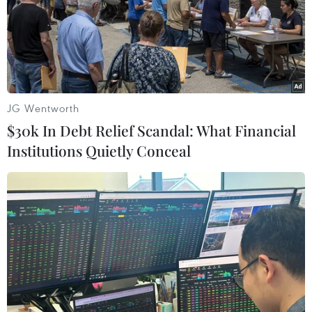
mới.
Với lộ trình được quy định rõ trong Quyết định
49/2011 của Thủ tưởng Chính phủ, các loại xe
môtô hai bánh sản xuất, lắp ráp và nhập khẩu
mới phải áp dụng tiêu chuẩn khí thải mức 3
JG Wentworth
(tương ứng Euro 3) từ ngày 1/1/2017.
$30k In Debt Relief Scandal: What Financial
Cụ thể ngay từ đầu năm 2017, tiêu chuẩn mức
Institutions Quietly Conceal
khí thải cho các loại xe ôtô, xe môtô hai bánh có
lắp động cơ nhiệt bao gồm: Mức tương ứng Euro
2 đối với ôtô, xe máy được đưa vào sử dụng
trước ngày 1/1/2017 và mức tương ứng Euro 3
áp dụng cho xe máy đưa vào sử dụng sau ngày
1/1/2017.
Từ ngày 1/1/2022, Việt Nam sẽ áp dụng tiêu