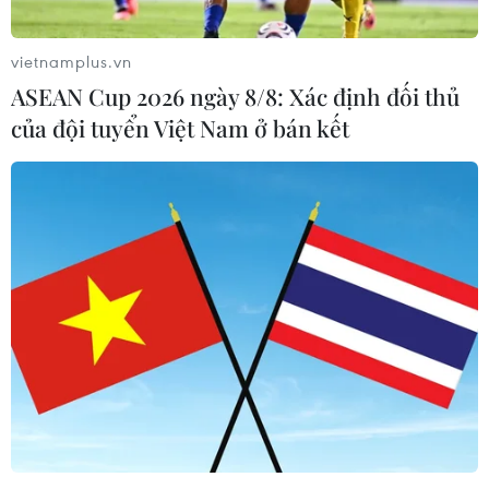
10-15% mỗi năm. Hầu hết xe máy tại thành phố
này vẫn đang được lưu hành theo quy chuẩn
vietnamplus.vn
khí thải mức EURO 2, mức tiêu chuẩn khá thấp,
ASEAN Cup 2026 ngày 8/8: Xác định đối thủ
có thể gây ô nhiễm môi trường nặng nề.
của đội tuyển Việt Nam ở bán kết
(Vietnam+)