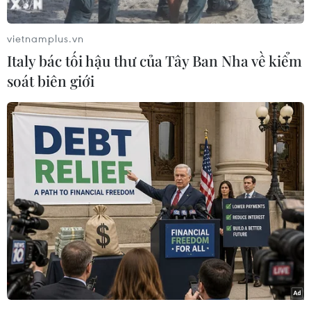
trưởng Tổng cục Môi trường (Bộ Tài nguyên và
Môi trường) cho biết Việt Nam đã có “công cụ”
vietnamplus.vn
góp phần giảm thiểu ô nhiễm do khí thải ôtô, xe
Italy bác tối hậu thư của Tây Ban Nha về kiểm
máy lưu hành gây ra.
soát biên giới
Thông tin rõ hơn tại cuộc họp báo thường kỳ
quý 1/2021 diễn ra ngày 28/4, ông Thịnh cho
biết để giảm thiểu ô nhiễm môi trường không
khí, vừa qua, Bộ Tài nguyên và Môi trường đã
ban hành hệ thống quy chuẩn kỹ thuật quốc gia
về môi trường - đây là cơ sở để các tổ chức, cá
nhân có liên quan điều chỉnh, giám sát, vận
hành theo các yêu cầu kỹ thuật đã đưa ra.
Theo đó, bên cạnh việc thực hiện các lộ trình áp
dụng tiêu chuẩn khí thải đối với ôtô, xe máy sản
xuất, lắp ráp và nhập khẩu mới đã được ban