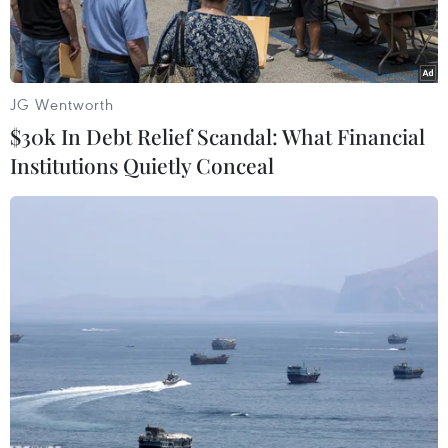
JG Wentworth
$30k In Debt Relief Scandal: What Financial
Institutions Quietly Conceal
Bộ trưởng Tài chính Mỹ Janet Yellen phát biểu tại Washington,
DC ngày 20/4/2023. (Ảnh: Kyodo/TTXVN)
Ngày 8/5, Bộ trưởng Tài chính Mỹ Janet Yellen
cho biết giá cổ phiếu của một số ngân hàng khu
vực vẫn đang chịu sức ép, song lượng tiền gửi