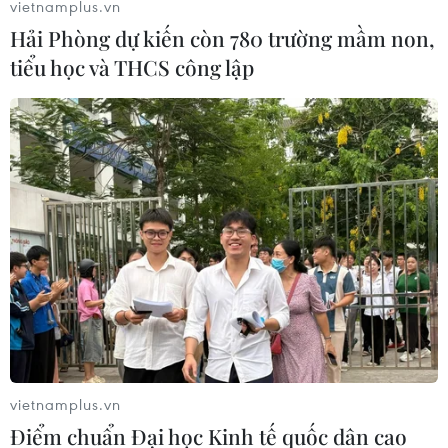
vietnamplus.vn
Hải Phòng dự kiến còn 780 trường mầm non,
tiểu học và THCS công lập
Bộ trưởng Tài chính Yellen: Kinh tế Mỹ sẽ
tiếp tục tăng trưởng
08/04/2023 07:18
Phát biểu với báo giới ngày 6/4, Bộ trưởng Tài chính
Mỹ khẳng định: "Tôi tiếp tục dự đoán rằng nền kinh tế
Mỹ sẽ tăng trưởng, thị trường lao động vẫn mạnh mẽ và
vietnamplus.vn
lạm phát sẽ giảm."
Điểm chuẩn Đại học Kinh tế quốc dân cao