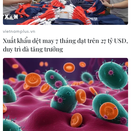
vietnamplus.vn
Xuất khẩu dệt may 7 tháng đạt trên 27 tỷ USD,
duy trì đà tăng trưởng