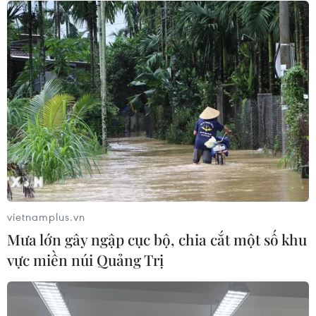
sách giảm thuế tiêu thụ thực phẩm
xuống 1%
05/08/2026 15:30
Ngành Hải quan đẩy mạnh cải cách
thể chế và hiện đại hóa công tác
quản lý
05/08/2026 12:35
Ngân hàng trước làn sóng AI: Dữ liệu
là đòn bẩy, quản trị là chìa khóa
vietnamplus.vn
05/08/2026 09:25
Mưa lớn gây ngập cục bộ, chia cắt một số khu
vực miền núi Quảng Trị
Standard Chartered huy động thành
công khoản vay xã hội 721 triệu USD