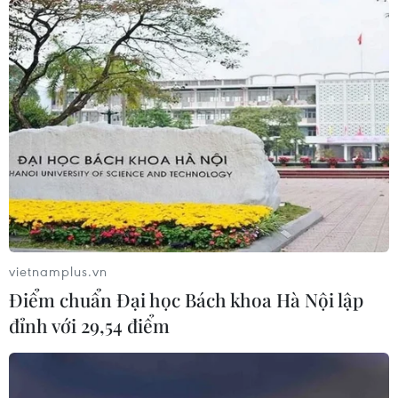
đẩy WB cũng như các thể chế cho vay phát triển khác,
tham gia ứng phó biến đổi khí hậu và giải quyết các
cuộc khủng hoảng toàn cầu khác.
vietnamplus.vn
Điểm chuẩn Đại học Bách khoa Hà Nội lập
đỉnh với 29,54 điểm
Bộ trưởng Tài chính Mỹ cảnh báo nguy cơ