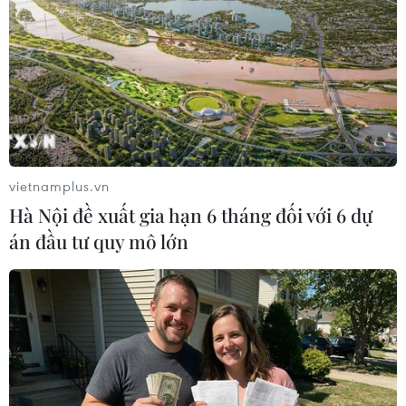
vietnamplus.vn
Hà Nội đề xuất gia hạn 6 tháng đối với 6 dự
án đầu tư quy mô lớn
#Janet Yellen
#Hệ thống ngân hàng
#Cục Dự trữ Liên bang Mỹ
#Silicon Valley Bank
#Signature Bank
#Danh mục cho vay
Mỹ