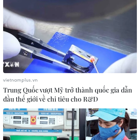
chính phủ vỡ nợ vào tháng 6
02/05/2023 04:30
Bà Janet Yellen nhấn mạnh Bộ Tài chính Mỹ ước tính sẽ
không thể tiếp tục đáp ứng tài chính cho chính phủ vào
đầu tháng 6 tới nếu Quốc hội không nâng hoặc đình chỉ
giới hạn nợ trước thời điểm này.
vietnamplus.vn
Trung Quốc vượt Mỹ trở thành quốc gia dẫn
đầu thế giới về chi tiêu cho R&D