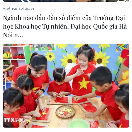
vietnamplus.vn
Ngành nào dẫn đầu số điểm của Trường Đại
học Khoa học Tự nhiên, Đại học Quốc gia Hà
Nội n…
Chính phủ Mỹ cân nhắc hỗ trợ nhiều hơn
cho các ngân hàng
26/03/2023 04:39
Các ngân hàng Mỹ đã tìm kiếm thanh khoản khẩn cấp
kỷ lục từ Fed trong tháng qua sau sự thất bại của ngân
hàng Silicon Valley Bank và ngân hàng Signature Bank.