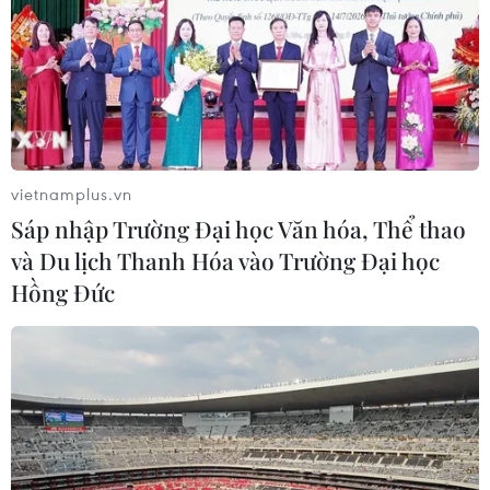
#Bộ Y tế
#Tỉnh ủy Hải Dương
#COVID-19
#Bộ trưởng Nguyễn Thanh Long
#Chỉ thị 16
#POYUN Việt Nam
Hải Dương
TP. Hải Phòng
vietnamplus.vn
Sáp nhập Trường Đại học Văn hóa, Thể thao
và Du lịch Thanh Hóa vào Trường Đại học
Hồng Đức
Theo dõi VietnamPlus
TIN LIÊN QUAN