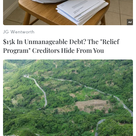
quản lý.
JG Wentworth
$15k In Unmanageable Debt? The "Relief
Program" Creditors Hide From You
Ủy viên Trung ương Đảng, Bộ trưởng Bộ Y tế Nguyễn Thanh
Long phát biểu tại hội nghị. (Ảnh: Mạnh Tú/TTXVN)
Chiều 14/2, tại tỉnh Hải Dương, Bộ Y tế và Tỉnh
ủy Hải Dương tổ chức hội nghị trực tuyến chỉ