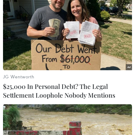
công an cơ sở cần quản lý chặt chẽ để đảm bảo
người dân cách ly tuyệt đối theo quy định của
Bộ Y tế.
Với các doanh nghiệp, Bộ trưởng đề nghị phải
thực hiện xét nghiệm trên diện rộng, vừa đảm
bảo các điều kiện phòng, chống dịch.
Bộ trưởng nhấn mạnh Bộ Y tế sẽ tiếp tục tăng
cường lực lượng hỗ trợ Hải Dương nhưng tỉnh
JG Wentworth
cần phát huy hiệu quả hơn trong thực hiện
$25,000 In Personal Debt? The Legal
phương châm “4 tại chỗ."
Settlement Loophole Nobody Mentions
Bí thư Tỉnh ủy Hải Dương Phạm Xuân Thăng
khẳng định Hải Dương chống dịch trên tinh
thần vì Hải Dương và vì cả nước. Từ khi dịch
bùng phát đến nay, toàn bộ hệ thống chính trị