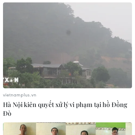
vietnamplus.vn
Hà Nội kiên quyết xử lý vi phạm tại hồ Đồng
Đò