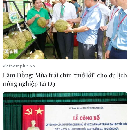
56.661 trường hợp F2, hiện đã có gần 28.000
trường hợp hoàn thành cách ly tại nhà.
Tính đến thời điểm này, tỉnh Hải Dương đã lấy
hơn 90.400 mẫu xét nghiệm; đã có 55 bệnh
nhân khỏi bệnh, được ra viện./.
(TTXVN/Vietnam+)
vietnamplus.vn
Lâm Đồng: Mùa trái chín “mở lối” cho du lịch
nông nghiệp La Dạ