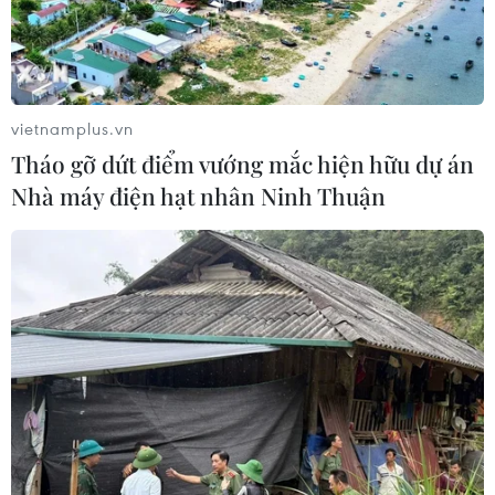
vietnamplus.vn
Tháo gỡ dứt điểm vướng mắc hiện hữu dự án
Nhà máy điện hạt nhân Ninh Thuận