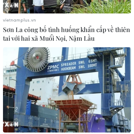
vietnamplus.vn
Sơn La công bố tình huống khẩn cấp về thiên
tai với hai xã Muổi Nọi, Nậm Lầu
TIN CÙNG CHUYÊN MỤC
Cuộc tìm kiếm và vá lại những 'trái
tim lỗi '
07/08/2026 04:03
Hà Nội cảnh báo về việc sử dụng tế