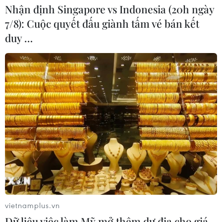
Nhận định Singapore vs Indonesia (20h ngày
7/8): Cuộc quyết đấu giành tấm vé bán kết
duy …
Ngày mùng 3 Tết, Việt Nam ghi nhận thêm
33 ca mắc mới COVID-19
14/02/2021 11:25
Tính từ 6h đến 18h ngày 14/2, Việt Nam ghi nhận 33 ca
mắc mới (BN2196-2228), trong đó có 31 ca tại Hải
Dương và 2 ca tại Hà Nội.
vietnamplus.vn
Dữ liệu việc làm Mỹ mở thêm dư địa cho giá