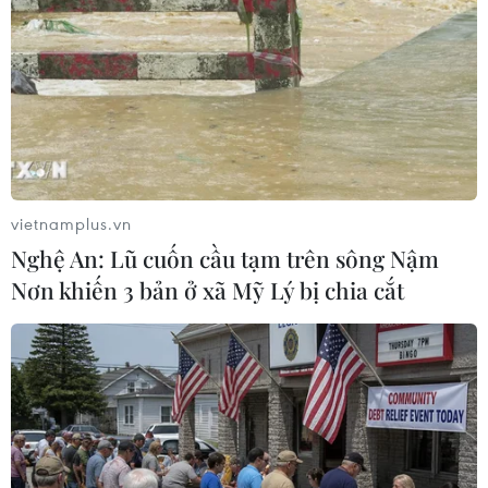
của tỉnh đã vào cuộc rất quyết liệt, phản ứng
nhanh trước diễn biến của dịch bệnh, bám sát
chiến lược Bộ Y tế: truy vết thần tốc, cách ly
nhanh, phong tỏa gọn. Việc lấy mẫu xét nghiệm
SARS-CoV-2 nay đã tăng lên 30.000 mẫu/ngày.
vietnamplus.vn
Nghệ An: Lũ cuốn cầu tạm trên sông Nậm
Nơn khiến 3 bản ở xã Mỹ Lý bị chia cắt
Ủy viên Trung ương Đảng, Bí thư Tỉnh ủy Hải Dương Phạm Xuân