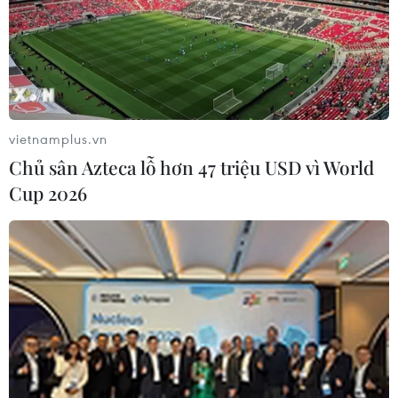
vietnamplus.vn
Chủ sân Azteca lỗ hơn 47 triệu USD vì World
Cup 2026
Hải Dương: Nhiều trường hợp F1 hết thời
hạn cách ly, về nhà đón Tết
14/02/2021 01:27
Đặc biệt, đợt này 75 học sinh tại Trường Mầm non xã
Bạch Đằng đã đủ điều kiện và được công bố dỡ bỏ