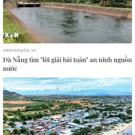
vietnamplus.vn
Đà Nẵng tìm "lời giải bài toán" an ninh nguồn
nước