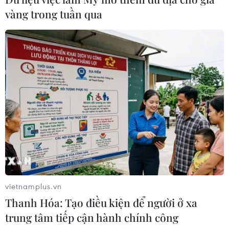
vàng trong tuần qua
Việt Nam ghi nhận 2.228 ca
mắc COVID-19
14/02/2021 12:27
Tính đến 18h ngày 14/2, Việt Nam đã ghi nhận 2.228 ca
vietnamplus.vn
mắc COVID-19, trong đó có 1.330 ca mắc COVID-19 do
Thanh Hóa: Tạo điều kiện để người ở xa
lây nhiễm trong nước.
trung tâm tiếp cận hành chính công