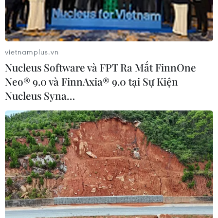
cách ly y tế từ 13 giờ ngày 13/2 và cùng người chăm sóc
được về nhà đón Tết.
vietnamplus.vn
Nucleus Software và FPT Ra Mắt FinnOne
Neo® 9.0 và FinnAxia® 9.0 tại Sự Kiện
Nucleus Syna…
Tạm giữ 34 thanh niên vượt chốt kiểm