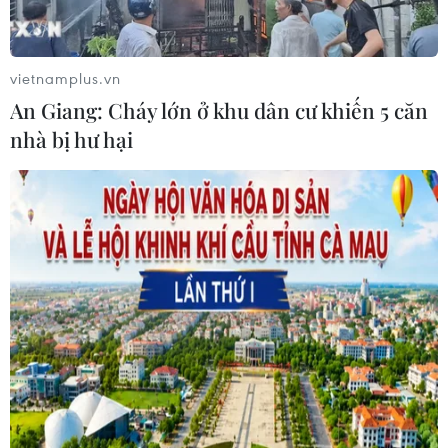
Bộ Y tế : Trên 22% người trưởng
thành thiếu vận động thể lực
vietnamplus.vn
31/07/2026 04:10
An Giang: Cháy lớn ở khu dân cư khiến 5 căn
nhà bị hư hại
TP Hồ Chí Minh đồng hành để trẻ
mắc bệnh hiểm nghèo không lỡ cơ
hội học tập và điều trị
30/07/2026 13:53
Bé trai 7 tuổi được ghép thận xuyên
Việt từ người hiến chết não
30/07/2026 12:52