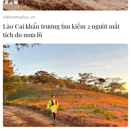
nghèo từ 'phòng khám 0 đồng' ở An
Giang
vietnamplus.vn
07/08/2026 02:00
Lào Cai khẩn trương tìm kiếm 2 người mất
tích do mưa lũ
Ca vi phẫu ghép da đầu hiếm gặp
giúp bé gái phục hồi sau 10 năm
06/08/2026 07:15
Hà Nội: Kiểm tra, xác minh liên quan
đến sản phẩm giảm cân dạng bút
tiêm
06/08/2026 07:05
Người dân không sử dụng sản phẩm