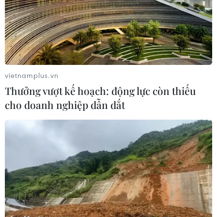
vietnamplus.vn
Thưởng vượt kế hoạch: động lực còn thiếu
cho doanh nghiệp dẫn dắt
Chủng virus lây nhiễm tại sân bay Tân Sơn
Nhất không có triệu chứng
14/02/2021 07:30