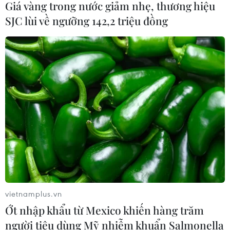
Xem thêm
Giá vàng trong nước giảm nhẹ, thương hiệu
SJC lùi về ngưỡng 142,2 triệu đồng
CƠ QUAN CHỦ QUẢN: THÔNG TẤN XÃ VIỆT NAM
Tổng Biên tập: TRẦN TIẾN DUẨN
Phó Tổng Biên tập: NGUYỄN THỊ TÁM, KHÚC THANH
THỦY
Sở hữu trí tuệ
Quy định sử dụng
RSS
Hỗ trợ
vietnamplus.vn
Ngôn ngữ
TTXVN
Ớt nhập khẩu từ Mexico khiến hàng trăm
Dịch vụ tin
Quảng cáo
người tiêu dùng Mỹ nhiễm khuẩn Salmonella