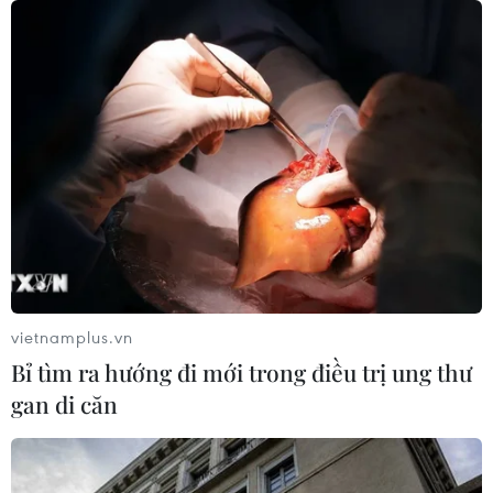
04/08/2026 07:41
Hệ thống y tế đa cực, đưa y tế đến
gần dân
04/08/2026 04:55
Bộ Y tế đề xuất 8 nhóm chính sách
trong sửa đổi Luật hiến, ghép mô,
tạng
vietnamplus.vn
03/08/2026 14:44
Bỉ tìm ra hướng đi mới trong điều trị ung thư
gan di căn
Quảng Ninh chấm dứt cơ sở giết mổ
động vật không đủ điều kiện trước
31/10