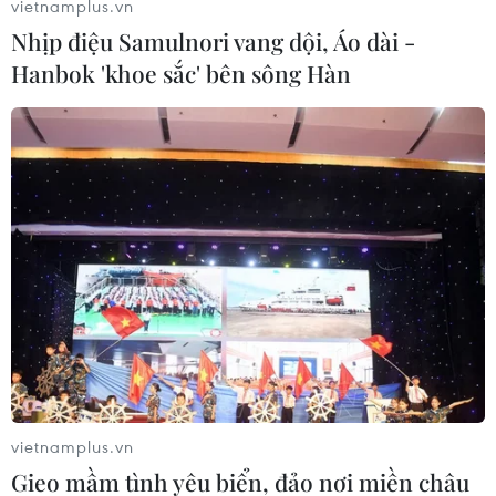
vietnamplus.vn
Nhịp điệu Samulnori vang dội, Áo dài -
Hanbok 'khoe sắc' bên sông Hàn
(Nhấp chuột để xem kích thước chuẩn)
Theo Ban chỉ đạo Quốc gia phòng chống dịch
COVID-19, tính từ 6h đến 18h ngày 14/2, Việt
Nam ghi nhận 33 ca mắc mới (
BN2196-2228
),
trong đó có 31 ca tại Hải Dương và 2 ca tại Hà
Nội.
Như vậy, tính đến 18h ngày 14/2, Việt Nam đã
ghi nhận 2.228 ca mắc COVID-19, trong đó có
1.330 ca mắc COVID-19 do lây nhiễm trong
nước. Số lượng ca mắc mới tính từ ngày 27/1
vietnamplus.vn
đến nay là 637 ca./.
Gieo mầm tình yêu biển, đảo nơi miền châu