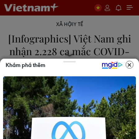
XÃ HỘI
Y TẾ
[Infographics] Việt Nam ghi
nhận 2.228 ca mắc COVID-
19
Khám phá thêm
14/02/2021 12:27
Tính đến 18h ngày 14/2, Việt Nam đã ghi nhận
2.228 ca mắc COVID-19, trong đó có 1.330 ca mắc
COVID-19 do lây nhiễm trong nước.