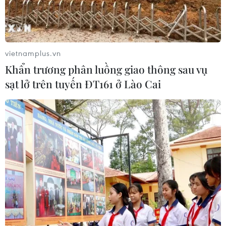
Theo đánh giá ban đầu, hầu hết các bệnh nhân mắc
COVID-19 trong chuỗi lây nhiễm liên quan đến ổ dịch
nhân viên sân bay Tân Sơn Nhất không có triệu chứng
hoặc có biểu hiện rất nhẹ.
vietnamplus.vn
Khẩn trương phân luồng giao thông sau vụ
sạt lở trên tuyến ĐT161 ở Lào Cai