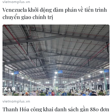
vietnamplus.vn
Venezuela khởi động đàm phán về tiến trình
chuyển giao chính trị
Ngày mùng 3 Tết, Việt Nam ghi nhận thêm
33 ca mắc mới COVID-19
14/02/2021 11:25
Tính từ 6h đến 18h ngày 14/2, Việt Nam ghi nhận 33 ca
mắc mới (BN2196-2228), trong đó có 31 ca tại Hải
Dương và 2 ca tại Hà Nội.
vietnamplus.vn
Thanh Hóa công khai danh sách gần 880 đơn