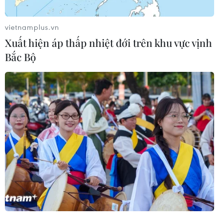
vietnamplus.vn
Xuất hiện áp thấp nhiệt đới trên khu vực vịnh
Bắc Bộ