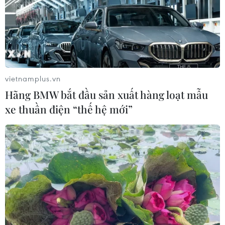
vietnamplus.vn
Hãng BMW bắt đầu sản xuất hàng loạt mẫu
xe thuần điện “thế hệ mới”