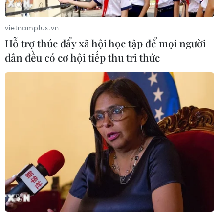
Nghệ An: Trường hợp F1 ở xã Hưng Thông
có kết quả âm tính lần 1
vietnamplus.vn
14/02/2021 10:13
Hỗ trợ thúc đẩy xã hội học tập để mọi người
Các mẫu xét nghiệm của anh T.A.T và các thành viên
dân đều có cơ hội tiếp thu tri thức
trong gia đình, ở xã Hưng Thông, huyện Hưng Nguyên,
Nghệ An vừa có kết quả là âm tính lần 1 với virus SARS-
CoV-2.