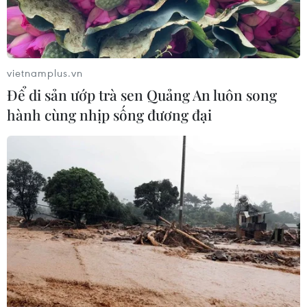
TIN CÙNG CHUYÊN MỤC
vietnamplus.vn
Để di sản ướp trà sen Quảng An luôn song
Cuộc tìm kiếm và vá lại những 'trái
hành cùng nhịp sống đương đại
tim lỗi '
07/08/2026 04:03
Hà Nội cảnh báo về việc sử dụng tế
bào gốc trong khám chữa bệnh, làm
đẹp
07/08/2026 03:03
Thắp lên hy vọng cho bệnh nhân