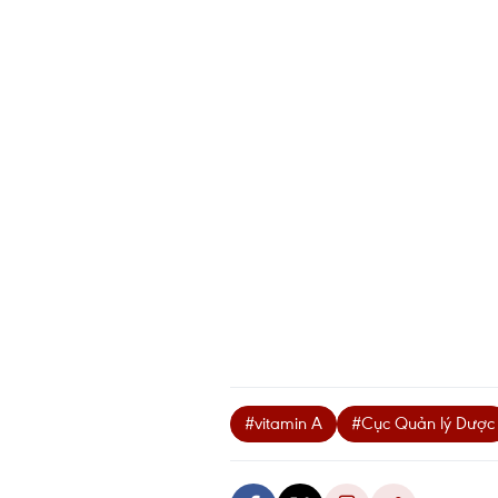
#vitamin A
#Cục Quản lý Dược