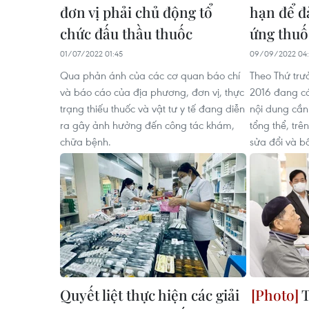
đơn vị phải chủ động tổ
hạn để 
chức đấu thầu thuốc
ứng thuố
01/07/2022 01:45
09/09/2022 04:
Qua phản ánh của các cơ quan báo chí
Theo Thứ trư
và báo cáo của địa phương, đơn vị, thực
2016 đang có
trạng thiếu thuốc và vật tư y tế đang diễn
nội dung cần
ra gây ảnh hưởng đến công tác khám,
tổng thể, trê
chữa bệnh.
sửa đổi và b
Quyết liệt thực hiện các giải
T