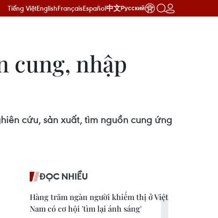
Tiếng Việt
English
Français
Español
中文
Русский
ồn cung, nhập
hiên cứu, sản xuất, tìm nguồn cung ứng
ĐỌC NHIỀU
Hàng trăm ngàn người khiếm thị ở Việt
Nam có cơ hội 'tìm lại ánh sáng'