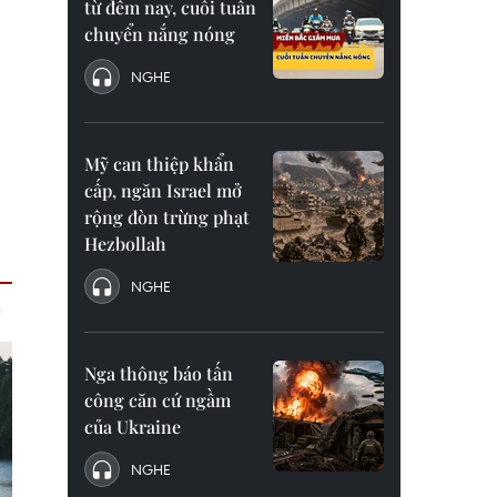
từ đêm nay, cuối tuần
chuyển nắng nóng
NGHE
Mỹ can thiệp khẩn
cấp, ngăn Israel mở
rộng đòn trừng phạt
Hezbollah
NGHE
Nga thông báo tấn
công căn cứ ngầm
của Ukraine
NGHE