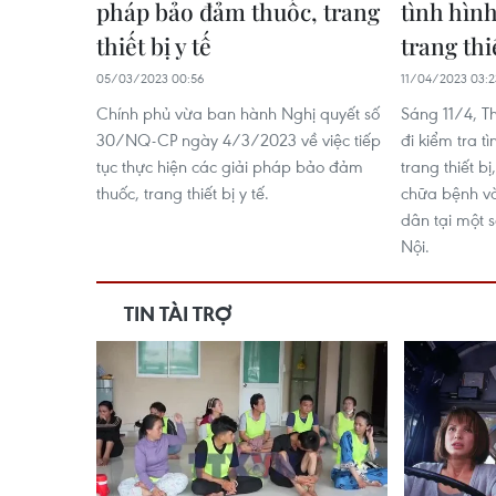
pháp bảo đảm thuốc, trang
tình hìn
thiết bị y tế
trang thiế
05/03/2023 00:56
11/04/2023 03:2
Chính phủ vừa ban hành Nghị quyết số
Sáng 11/4, T
30/NQ-CP ngày 4/3/2023 về việc tiếp
đi kiểm tra t
tục thực hiện các giải pháp bảo đảm
trang thiết b
thuốc, trang thiết bị y tế.
chữa bệnh v
dân tại một 
Nội.