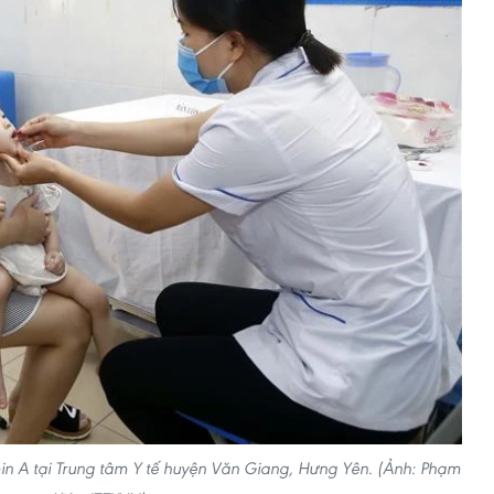
min A tại Trung tâm Y tế huyện Văn Giang, Hưng Yên. (Ảnh: Phạm