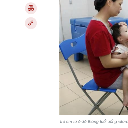
Trẻ em từ 6-36 tháng tuổi uống vita