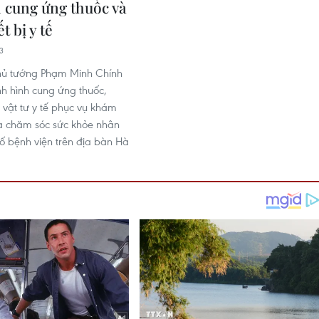
h cung ứng thuốc và
t bị y tế
3
hủ tướng Phạm Minh Chính
ình hình cung ứng thuốc,
ị, vật tư y tế phục vụ khám
à chăm sóc sức khỏe nhân
số bệnh viện trên địa bàn Hà