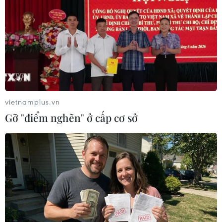
Trung Quốc ở Biển Hoa Đông
12/10/2016 11:02
Nhật Bản đã trao công hàm phản đối Trung Quốc liên
quan đến hoạt động mới tại các ụ nổi dường như là các
giàn khoan của Bắc Kinh ở Biển Hoa Đông.
vietnamplus.vn
Gỡ "điểm nghẽn" ở cấp cơ sở