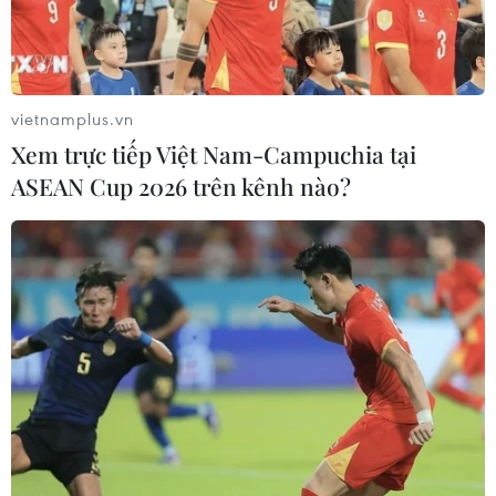
Xem thêm
vietnamplus.vn
Xem trực tiếp Việt Nam-Campuchia tại
ASEAN Cup 2026 trên kênh nào?
CƠ QUAN CHỦ QUẢN: THÔNG TẤN XÃ VIỆT NAM
Tổng Biên tập: TRẦN TIẾN DUẨN
Phó Tổng Biên tập: NGUYỄN THỊ TÁM, KHÚC THANH
THỦY
Sở hữu trí tuệ
Quy định sử dụng
RSS
Hỗ trợ
Ngôn ngữ
TTXVN