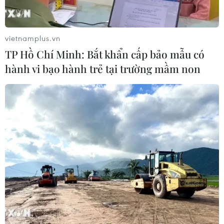
vietnamplus.vn
TP Hồ Chí Minh: Bắt khẩn cấp bảo mẫu có
hành vi bạo hành trẻ tại trường mầm non
Nhật Bản lại trao công hàm phản đối tàu
Trung Quốc xâm phạm lãnh hải
06/11/2016 08:06
Nhật Bản đã trao cho Bộ Ngoại giao Trung Quốc công
hàm phản đối vụ việc 4 tàu hải cảnh của Trung Quốc đi
vào vùng lãnh hải của Nhật Bản xung quanh quần đảo
tranh chấp trên Biển Hoa Đông.