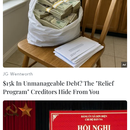
tàu cá Trung Quốc hoạt động trái phép trong vùng biển
của nước này.
JG Wentworth
$15k In Unmanageable Debt? The "Relief
Program" Creditors Hide From You
Nhật Bản phản đối hoạt động mới của