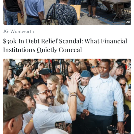
JG Wentworth
$30k In Debt Relief Scandal: What Financial
Institutions Quietly Conceal
Tàu Trung Quốc tại vùng biển gần đảo tranh chấp Điếu
Ngư/Senkaku. (Nguồn: AFP/TTXVN)
Kyodo đưa tin, Lực lượng bảo vệ bờ biển Nhật
Bản cho biết, 4 tàu hải cảnh Trung Quốc sáng
12/11 đã xâm nhập vùng biển Nhật Bản xung
quanh quần đảo tranh chấp Senkaku (Bắc Kinh