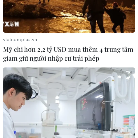
Hàn Quốc áp dụng ưu đãi thuế hỗ
trợ 6 ngành công nghiệp chiến lược
07/08/2026 10:21
vietnamplus.vn
Mỹ chi hơn 2,2 tỷ USD mua thêm 4 trung tâm
giam giữ người nhập cư trái phép
Trung Quốc hoàn thành bản đồ địa
chất mới của toàn bộ Mặt Trăng
07/08/2026 08:52
Australia đề cao hợp tác với Việt Nam
vì hòa bình, ổn định và thịnh vượng
07/08/2026 07:09