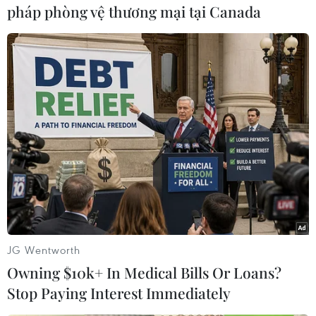
pháp phòng vệ thương mại tại Canada
#An ninh biển
#Trung Quốc
#Nhật Bản phản đối
#Senkaku
#Điếu Ngư
#Trung Quốc xâm phạm lãnh hải
#Quần đảo tranh chấp
Nhật Bản
Trung Quốc
Theo dõi VietnamPlus
JG Wentworth
Owning $10k+ In Medical Bills Or Loans?
Stop Paying Interest Immediately
TIN LIÊN QUAN