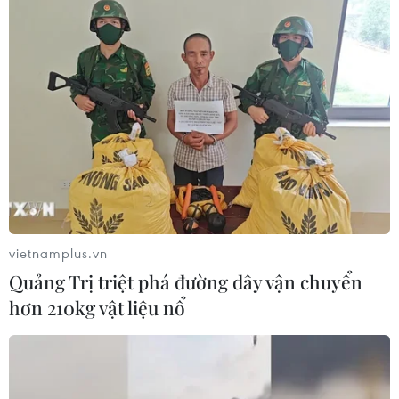
Ông Suvit Maesincee xác nhận nhà chức trách có kế
hoạch tiêm vắcxin thử nghiệm ở người vào tháng 10
hoặc 11 tới sau khi thử nghiệm ở khỉ đuôi ngắn.
vietnamplus.vn
Quảng Trị triệt phá đường dây vận chuyển
hơn 210kg vật liệu nổ