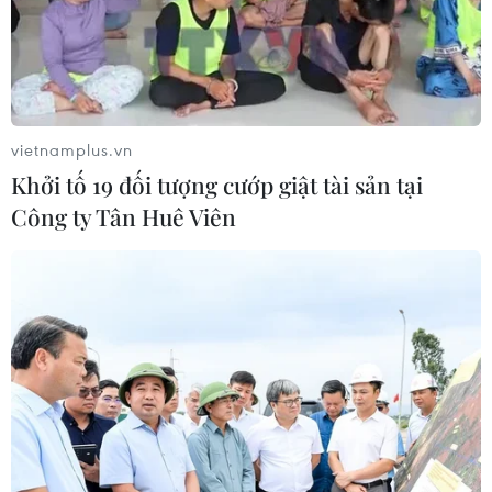
Phát triển mô hình AI giải mã “ngôn
ngữ của não bộ”
05/08/2026 23:26
vietnamplus.vn
Khởi tố 19 đối tượng cướp giật tài sản tại
Công ty Tân Huê Viên
Ngoại giao khoa học-
công nghệ trở thành trụ cột mới của
nền đối ngoại Việt Nam
05/08/2026 14:56
Bế mạc Techfest Hải Phòng 2026:
Lan tỏa tinh thần đổi mới, khát vọng
phát triển
05/08/2026 12:58