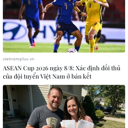
vietnamplus.vn
ASEAN Cup 2026 ngày 8/8: Xác định đối thủ
#COVID-19
#Vắcxin
#Thử nghiệm lâm sàng
của đội tuyển Việt Nam ở bán kết
#Dịch bệnh
Brazil
Trung Quốc
Theo dõi VietnamPlus