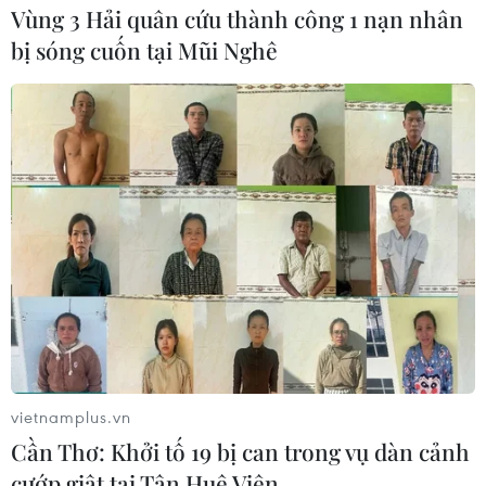
Vùng 3 Hải quân cứu thành công 1 nạn nhân
bị sóng cuốn tại Mũi Nghê
Thái Lan tiếp tục thử nghiệm vắcxin
chống COVID-19 trên loài khỉ
22/06/2020 11:59
vietnamplus.vn
13 con khỉ đã được tiêm vắcxin phòng chống COVID-19
Cần Thơ: Khởi tố 19 bị can trong vụ dàn cảnh
và 2 tuần tới sẽ quyết định liệu các nhà nghiên cứu có
cướp giật tại Tân Huê Viên