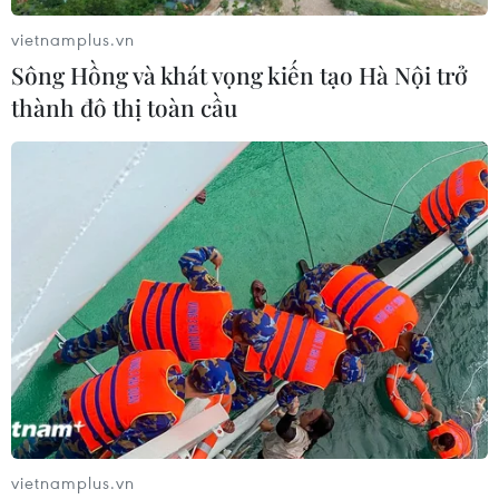
vietnamplus.vn
Sông Hồng và khát vọng kiến tạo Hà Nội trở
thành đô thị toàn cầu
Thuốc alpha-ketoamide 13b có hiệu quả
trong điều trị COVID-19
22/06/2020 08:16
Alpha-ketoamide 13b đã "phong tỏa" chặt khu vực
enzim chính của virus hoạt động và cơ chế này đóng
vai trò phá hủy protein của virus bên trong các tế bào, từ
đó cản trở việc nhân bản virus SARS-CoV-2.
vietnamplus.vn