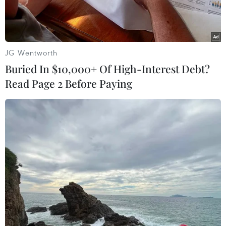
JG Wentworth
Buried In $10,000+ Of High-Interest Debt?
Read Page 2 Before Paying
Nghiên cứu vắcxin phòng COVID-19 tại một phòng thí nghiệm ở
London, Anh. (Nguồn: AFP/TTXVN)
Theo hãng Sputnik, trường Đại học Oxford của
Anh đã bắt đầu tiến hành các thử nghiệm lâm
sàng ở người loại vắcxin phòng virus SARS-Cov-
2 gây bệnh viêm đường hô hấp cấp COVID-19.