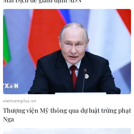
thăm dò không gian Trái Đất-Mặt
Trăng
04/08/2026 09:42
Kiện toàn nhân sự Ban Chỉ đạo
Trung ương về phát triển khoa học,
công nghệ, đổi mới sáng tạo và
chuyển đổi số
04/08/2026 01:21
Xem thêm
vietnamplus.vn
Thượng viện Mỹ thông qua dự luật trừng phạt
Nga