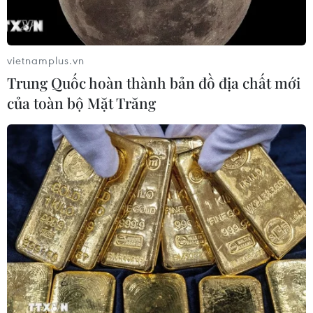
vietnamplus.vn
Trung Quốc hoàn thành bản đồ địa chất mới
của toàn bộ Mặt Trăng
Malaysia: ASEAN-Trung Quốc cần các
sáng kiến chung về bong bóng đi lại
10/09/2021 10:12
Theo Thủ tướng Malaysia, ASEAN và Trung Quốc cần
tiếp tục hợp tác, duy trì quan hệ thương mại đa phương,
tạo điều kiện thuận lợi cho khu vực trong quá trình khôi