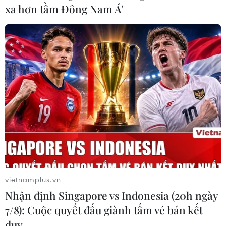
xa hơn tầm Đông Nam Á'
#ASEAN-Trung Quốc
#Hội chợ CAEXPO
#COVID-19
#ACFTA
Brunei
Campuchia
Indonesia
Lào
Malaysia
Myanmar
Philippines
Singapore
Thái Lan
Trung Quốc
Theo dõi VietnamPlus
vietnamplus.vn
Nhận định Singapore vs Indonesia (20h ngày
7/8): Cuộc quyết đấu giành tấm vé bán kết
duy …
TIN LIÊN QUAN