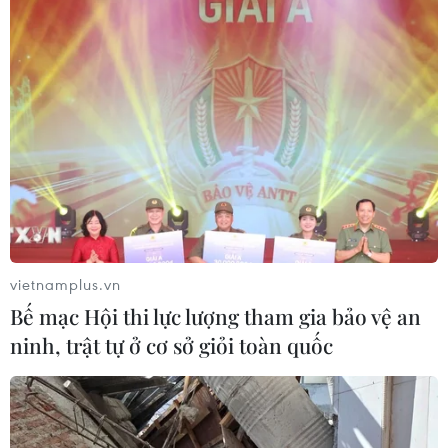
nghiệp Trung Quốc cùng hàng loạt chi nhánh và đại lý
được nhiều doanh nghiệp của các nước thành viên
ASEAN ủy quyền, trong đó có Việt Nam.
vietnamplus.vn
Bế mạc Hội thi lực lượng tham gia bảo vệ an
ninh, trật tự ở cơ sở giỏi toàn quốc
Phó Thủ tướng Lê Văn Thành kêu gọi