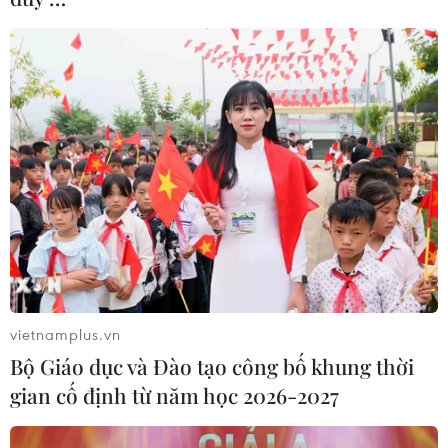
Việt Nam tham gia CAEXPO và CABIS lần
vietnamplus.vn
thứ 18 tại Trung Quốc
Bộ Giáo dục và Đào tạo công bố khung thời
gian cố định từ năm học 2026-2027
10/09/2021 01:39
CAEXPO năm nay quy tụ sự tham gia của nhiều doanh