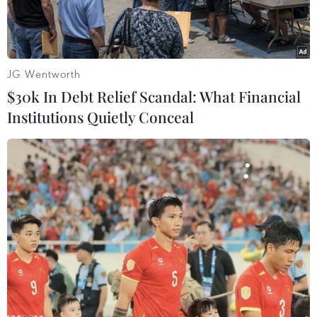
JG Wentworth
$30k In Debt Relief Scandal: What Financial
Institutions Quietly Conceal
Khách tham quan tìm hiểu thông tin về cafe Trung Nguyên.
(Ảnh: Mạnh Cường/TTXVN)
Trong khuôn khổ Hội chợ ASEAN-Trung Quốc
lần thứ 18 (CAEXPO 2021), ngày 11/9 tại Trung
tâm Triển lãm và Hội nghị quốc tế thành phố