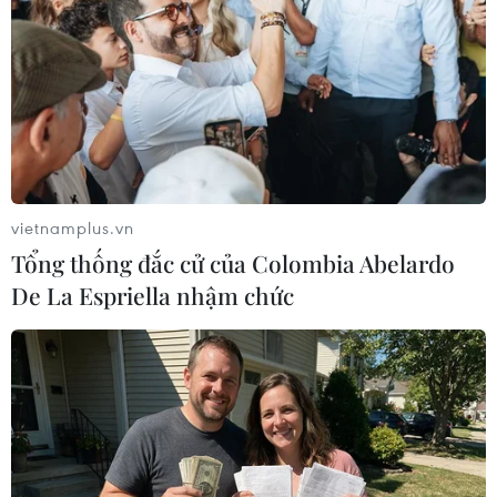
49, 87%).
Trung Quốc tiếp tục là đối tác thương mại lớn
nhất của Việt Nam và Việt Nam cũng đã trở
thành đối tác thương mại lớn nhất ở khu vực
ASEAN của Trung Quốc.
vietnamplus.vn
Tổng thống đắc cử của Colombia Abelardo
De La Espriella nhậm chức