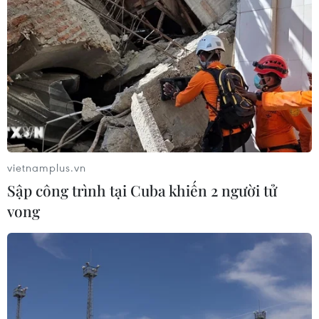
ASEAN-Trung Quốc đoàn kết hơn nữa
10/09/2021 02:03
Phó Thủ tướng khẳng định hợp tác kinh tế thương mại
song phương đã có bước phát triển vượt bậc, Trung
Quốc và ASEAN đã trở thành đối tác thương mại lớn
nhất của nhau.
vietnamplus.vn
Sập công trình tại Cuba khiến 2 người tử
vong