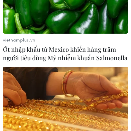
vietnamplus.vn
Ớt nhập khẩu từ Mexico khiến hàng trăm
người tiêu dùng Mỹ nhiễm khuẩn Salmonella
TIN CÙNG CHUYÊN MỤC