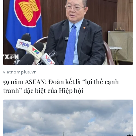
Liên kết "ba nhà": Động lực thúc đẩy
đổi mới sáng tạo và nâng cao chất
lượng FDI
07/08/2026 05:48
BSR phối trộn thành công dầu Diesel
sinh học B5 và B10
vietnamplus.vn
07/08/2026 05:02
59 năm ASEAN: Đoàn kết là “lợi thế cạnh
tranh” đặc biệt của Hiệp hội
Cà Mau quảng bá thương hiệu, kết
nối đầu tư, đưa ngành tôm phát triển
bền vững
07/08/2026 03:04