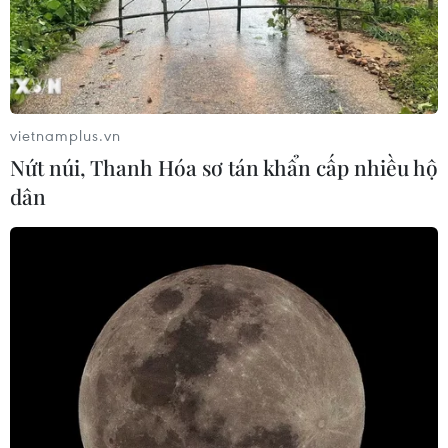
vietnamplus.vn
Nứt núi, Thanh Hóa sơ tán khẩn cấp nhiều hộ
CAEXPO 2021: Việt Nam giới thiệu các sản
dân
phẩm có sức cạnh tranh
10/09/2021 06:56
Việt Nam trưng bày các sản phẩm có sức cạnh tranh và
phát triển thị trường xuất khẩu tại Trung Quốc và
ASEAN, gồm nông lâm thuỷ sản và thực phẩm chế biến,
đồ gỗ và thủ công mỹ nghệ.