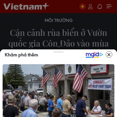
MÔI TRƯỜNG
Cận cảnh rùa biển ở Vườn
quốc gia Côn Đảo vào mùa
sinh sản
Khám phá thêm
12/04/2023 08:02
Hằng năm, vào mùa sinh sản, loài Rùa xanh
(Chelonia mydas) hay còn gọi là Vích, từ các đại
dương xa xôi tìm về nơi sinh sản của chúng ở Vườn
quốc gia Côn Đảo.