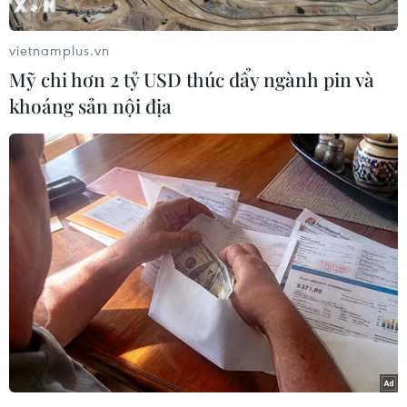
vietnamplus.vn
Mỹ chi hơn 2 tỷ USD thúc đẩy ngành pin và
khoáng sản nội địa
Rùa xanh bắt cặp ngoài khơi vùng biển Côn Đảo. (Ảnh: TTXVN
phát)