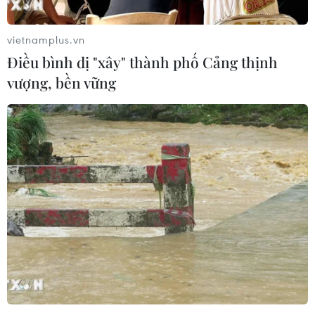
vietnamplus.vn
Bản đồ các bãi rùa biển lên đẻ trứng tại Côn Đảo. (Ảnh: TTXVN
Điều bình dị "xây" thành phố Cảng thịnh
phát)
vượng, bền vững
(TTXVN/Vietnam+)