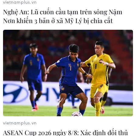
vietnamplus.vn
Nghệ An: Lũ cuốn cầu tạm trên sông Nậm
Nơn khiến 3 bản ở xã Mỹ Lý bị chia cắt
#Vườn quốc gia Côn Đảo
#Mùa sinh sản
#Rùa xanh
#Rùa biển
#Bảo tồn rùa biển
Bà Rịa - Vũng Tàu
Tp. Hồ Chí Minh
Theo dõi VietnamPlus
TIN CÙNG CHUYÊN MỤC
vietnamplus.vn
ASEAN Cup 2026 ngày 8/8: Xác định đối thủ
Trung Quốc nâng mức ứng phó khẩn