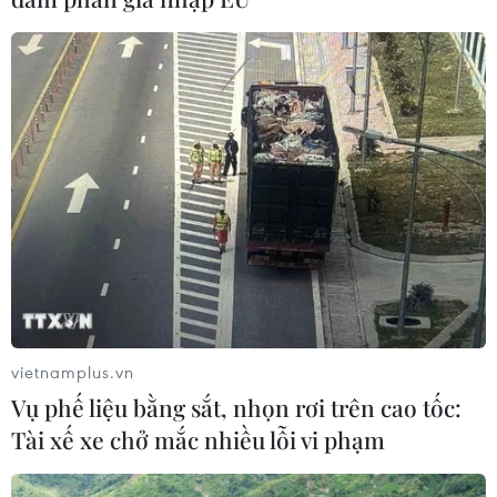
có mưa to
06/08/2026 23:15
Kế hoạch hành động phòng, chống
bão, lũ, thiên tai cực đoan và biến đổi
khí hậu
06/08/2026 23:00
Xem thêm
vietnamplus.vn
Vụ phế liệu bằng sắt, nhọn rơi trên cao tốc:
Tài xế xe chở mắc nhiều lỗi vi phạm
CƠ QUAN CHỦ QUẢN: THÔNG TẤN XÃ VIỆT NAM