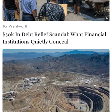
JG Wentworth
$30k In Debt Relief Scandal: What Financial
Institutions Quietly Conceal
Bãi Cát Lớn-Hòn Bảy Cạnh, Vườn quốc gia Côn Đảo là nơi sinh
sản của nhiều rùa mẹ trong mùa sinh sản hàng năm. (Ảnh:
TTXVN phát)