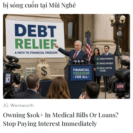
bị sóng cuốn tại Mũi Nghê
Vườn quốc gia Côn Đảo đã đeo máy định vị theo dõi đường di
cư cho 10 cá thể rùa mẹ. (Ảnh: TTXVN phát)
JG Wentworth
Owning $10k+ In Medical Bills Or Loans?
Stop Paying Interest Immediately
Đồi mồi được ghi nhận tại vùng biển Côn Đảo. (Ảnh: TTXVN