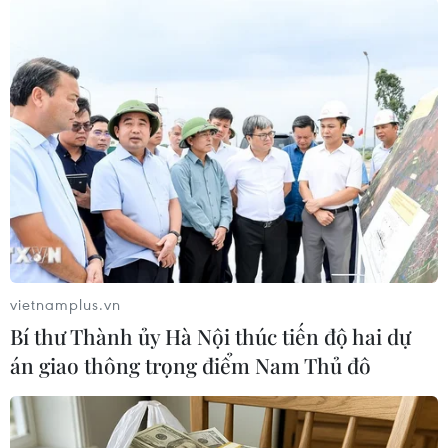
phát)
Rùa lên Bãi Cát Lớn-Hòn Bảy Cạnh ở Vườn quốc gia Côn Đảo
đẻ trứng. (Ảnh: TTXVN phát)
vietnamplus.vn
Bí thư Thành ủy Hà Nội thúc tiến độ hai dự
án giao thông trọng điểm Nam Thủ đô