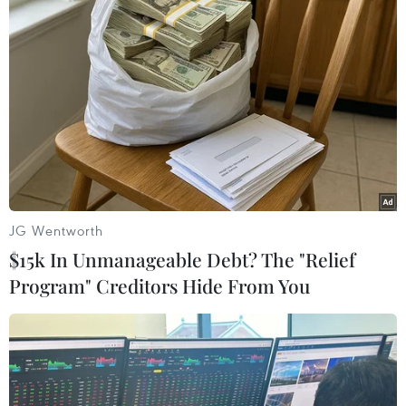
Hình ảnh rùa lên Bãi Cát Lớn-Hòn Bảy Cạnh ở Vườn quốc gia
Côn Đảo đẻ trứng. (Ảnh: TTXVN phát)
JG Wentworth
$15k In Unmanageable Debt? The "Relief
Program" Creditors Hide From You