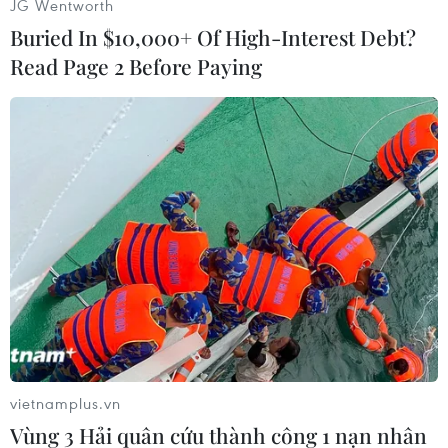
JG Wentworth
Buried In $10,000+ Of High-Interest Debt?
Read Page 2 Before Paying
Cận cảnh quá trình rùa biển ghép đôi giao phối gần bờ tại Bãi
Cát Lớn-Hòn Bảy Cạnh, Vườn quốc gia Côn Đảo. (Ảnh: TTXVN
phát)
vietnamplus.vn
Vùng 3 Hải quân cứu thành công 1 nạn nhân