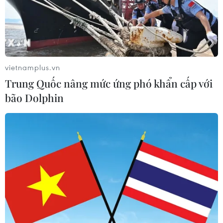
Bão Dolphin càn quét các đảo miền
Nam Nhật Bản, sân bay Okinawa
phải đóng cửa
07/08/2026 09:10
vietnamplus.vn
Trung Quốc nâng mức ứng phó khẩn cấp với
Từ ngày 9/8, cảnh báo nắng nóng
bão Dolphin
diện rộng ở khu vực Bắc Bộ và Trung
Bộ
07/08/2026 08:58
Từ Quảng Ninh đến Quảng Trị chủ
động ứng phó với áp thấp nhiệt đới
07/08/2026 08:21