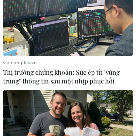
Sau khi rùa nở, 2-3 ngày rùa con nằm ở dưới tổ, rùa con sẽ tự
ngoi lên khỏi mặt đất chủ yếu vào ban đêm, lúc trời mát và thủy
triều lên cao bò xuống bãi và hướng thẳng ra đại dương bằng
cách cảm nhận ánh sáng các vì sao, thủy triều và từ trường Trái
đất. Rùa con bơi liên tục trong 1-2 ngày trong trạng thái được
gọi là "bơi trong mê" để càng xa bờ càng tốt. (Ảnh: TTXVN
phát)
vietnamplus.vn
Thị trường chứng khoán: Sức ép từ "vùng
trũng" thông tin sau một nhịp phục hồi