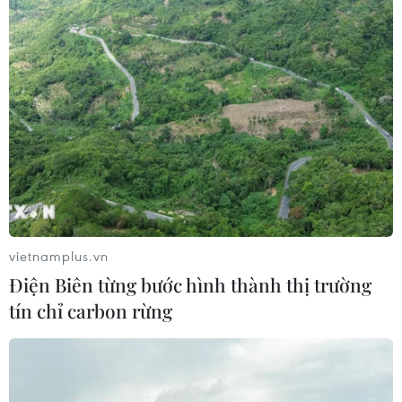
Tổng Biên tập: TRẦN TIẾN DUẨN
Phó Tổng Biên tập: NGUYỄN THỊ TÁM, KHÚC THANH
THỦY
Sở hữu trí tuệ
Quy định sử dụng
RSS
Hỗ trợ
Ngôn ngữ
TTXVN
Dịch vụ tin
Quảng cáo
Liên hệ
vietnamplus.vn
Điện Biên từng bước hình thành thị trường
tín chỉ carbon rừng
Giấy phép số: 1374/GP-BTTTT do Bộ Thông tin và Truyền thông
cấp ngày 11/9/2008.
Quảng cáo: Phó TBT Nguyễn Thị Tám: 093.5958688, Email:
tamvna@gmail.com