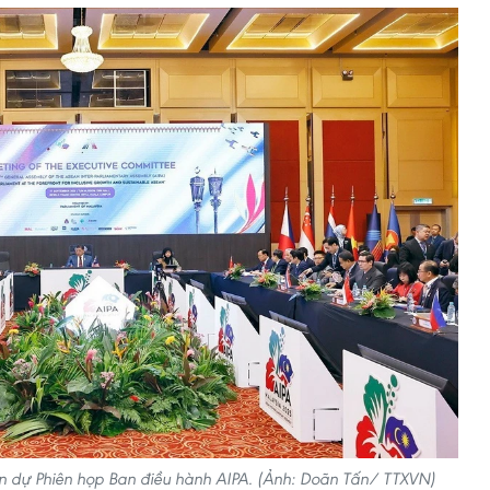
n dự Phiên họp Ban điều hành AIPA. (Ảnh: Doãn Tấn/ TTXVN)