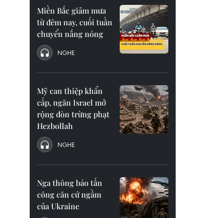
Miền Bắc giảm mưa
từ đêm nay, cuối tuần
chuyển nắng nóng
NGHE
Mỹ can thiệp khẩn
cấp, ngăn Israel mở
rộng đòn trừng phạt
Hezbollah
NGHE
Nga thông báo tấn
công căn cứ ngầm
của Ukraine