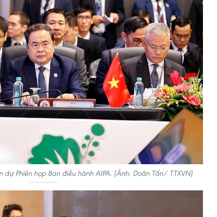
n dự Phiên họp Ban điều hành AIPA. (Ảnh: Doãn Tấn/ TTXVN)