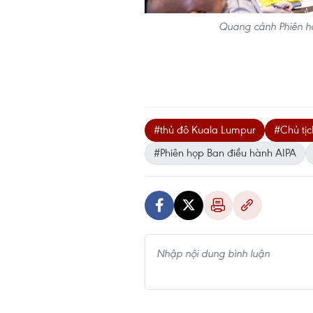
Quang cảnh Phiên h
#thủ đô Kuala Lumpur
#Chủ tị
#Phiên họp Ban điều hành AIPA