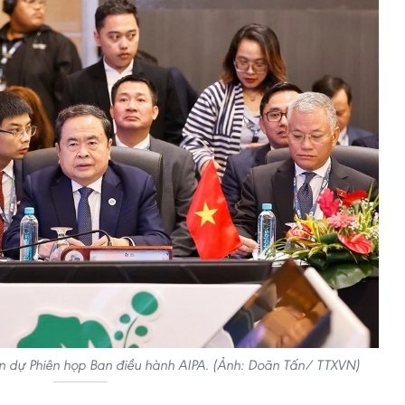
n dự Phiên họp Ban điều hành AIPA. (Ảnh: Doãn Tấn/ TTXVN)