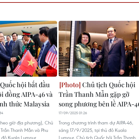
 Quốc hội bắt đầu
Chủ tịch Quốc hội
ội đồng AIPA-46 và
Trần Thanh Mẫn gặp gỡ
nh thức Malaysia
song phương bên lề AIPA-4
34
17/09/2025 01:26
theo giờ địa phương), Chủ
Trong chương trình tham dự AIPA-46,
i Trần Thanh Mẫn và Phu
sáng 17/9/2025, tại thủ đô Kuala
ủ đô Kuala Lumpur
Lumpur, Chủ tịch Quốc hội Trần Thanh