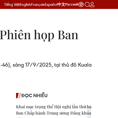
Tiếng Việt
English
Français
Español
中文
Русский
 Phiên họp Ban
-46), sáng 17/9/2025, tại thủ đô Kuala
ĐỌC NHIỀU
Khai mạc trọng thể Hội nghị lần thứ ba
Ban Chấp hành Trung ương Đảng khóa