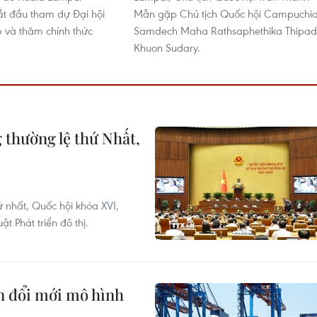
ắt đầu tham dự Đại hội
Mẫn gặp Chủ tịch Quốc hội Campuchi
 và thăm chính thức
Samdech Maha Rathsaphethika Thipad
Khuon Sudary.
 thường lệ thứ Nhất,
 nhất, Quốc hội khóa XVI,
t Phát triển đô thị.
ện đổi mới mô hình