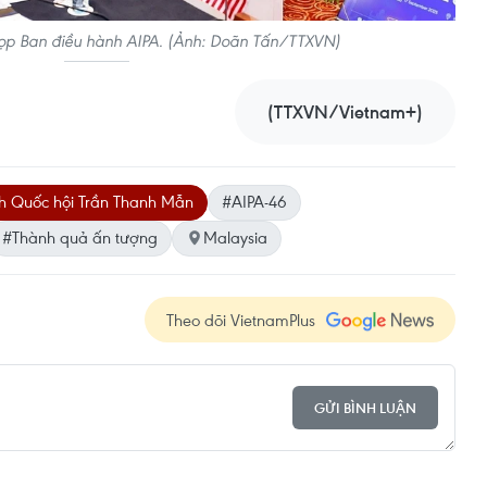
ọp Ban điều hành AIPA. (Ảnh: Doãn Tấn/TTXVN)
(TTXVN/Vietnam+)
ch Quốc hội Trần Thanh Mẫn
#AIPA-46
#Thành quả ấn tượng
Malaysia
Theo dõi VietnamPlus
GỬI BÌNH LUẬN