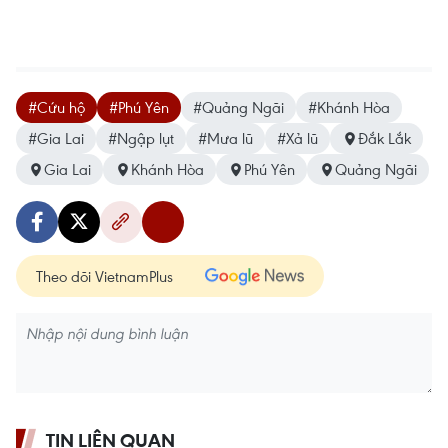
#Cứu hộ
#Phú Yên
#Quảng Ngãi
#Khánh Hòa
#Gia Lai
#Ngập lụt
#Mưa lũ
#Xả lũ
Đắk Lắk
Gia Lai
Khánh Hòa
Phú Yên
Quảng Ngãi
Theo dõi VietnamPlus
TIN LIÊN QUAN