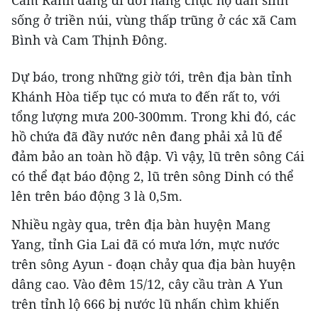
Cam Ranh đang di dời hàng chục hộ dân sinh
sống ở triền núi, vùng thấp trũng ở các xã Cam
Bình và Cam Thịnh Đông.
Dự báo, trong những giờ tới, trên địa bàn tỉnh
Khánh Hòa tiếp tục có mưa to đến rất to, với
tổng lượng mưa 200-300mm. Trong khi đó, các
hồ chứa đã đầy nước nên đang phải xả lũ để
đảm bảo an toàn hồ đập. Vì vậy, lũ trên sông Cái
có thể đạt báo động 2, lũ trên sông Dinh có thể
lên trên báo động 3 là 0,5m.
Nhiều ngày qua, trên địa bàn huyện Mang
Yang, tỉnh Gia Lai đã có mưa lớn, mực nước
trên sông Ayun - đoạn chảy qua địa bàn huyện
dâng cao. Vào đêm 15/12, cây cầu tràn A Yun
trên tỉnh lộ 666 bị nước lũ nhấn chìm khiến