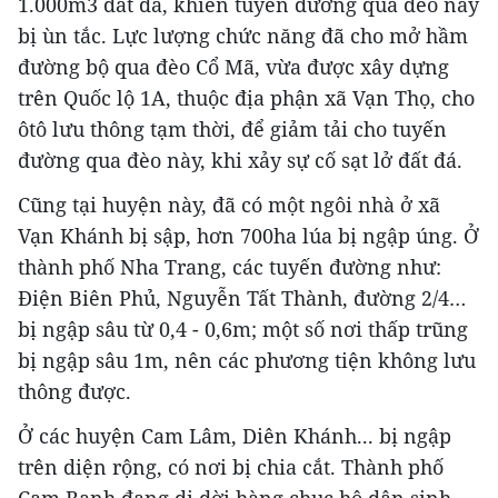
1.000m3 đất đá, khiến tuyến đường qua đèo này
bị ùn tắc. Lực lượng chức năng đã cho mở hầm
đường bộ qua đèo Cổ Mã, vừa được xây dựng
trên Quốc lộ 1A, thuộc địa phận xã Vạn Thọ, cho
ôtô lưu thông tạm thời, để giảm tải cho tuyến
đường qua đèo này, khi xảy sự cố sạt lở đất đá.
Cũng tại huyện này, đã có một ngôi nhà ở xã
Vạn Khánh bị sập, hơn 700ha lúa bị ngập úng. Ở
thành phố Nha Trang, các tuyến đường như:
Điện Biên Phủ, Nguyễn Tất Thành, đường 2/4…
bị ngập sâu từ 0,4 - 0,6m; một số nơi thấp trũng
bị ngập sâu 1m, nên các phương tiện không lưu
thông được.
Ở các huyện Cam Lâm, Diên Khánh... bị ngập
trên diện rộng, có nơi bị chia cắt. Thành phố