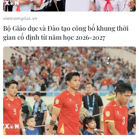
vụ FBI
27/04/2026 03:08
vietnamplus.vn
Bộ Giáo dục và Đào tạo công bố khung thời
Cận cảnh kỷ lục "Bản đồ làm
gian cố định từ năm học 2026-2027
từ xôi nước cốt dừa lớn nhất Việt
Nam"
26/04/2026 12:17
Xác lập kỷ lục "Bản đồ Việt Nam làm
từ xôi nước cốt dừa lớn nhất Việt
Nam"
26/04/2026 08:49
Phù hoa từ mảnh vụn:
Chuyện về ngôi chùa "tái chế" độc