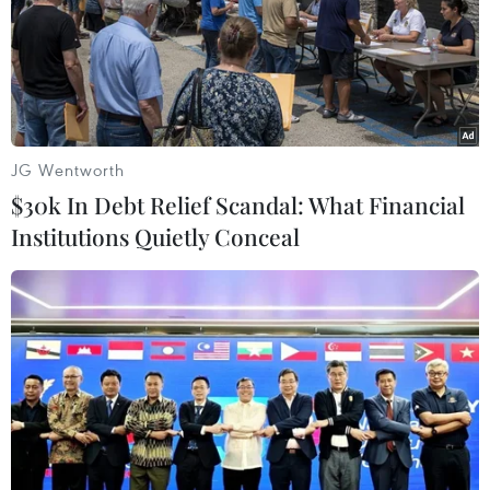
Wang làm ví dụ, các bác sĩ khuyên mọi người
nên tuân theo nguyên tắc ba số “60” để tránh
gặp vấn đề về thính lực: không để tai tiếp xúc
với môi trường có âm lượng vượt quá 60 decibel
trong thời gian dài, không đeo tai nghe hoặc
nghe nhạc lớn quá 60 phút, và khi sử dụng thiết
JG Wentworth
bị điện tử phát âm thanh, hãy cố gắng giữ âm
$30k In Debt Relief Scandal: What Financial
lượng dưới 60 phần trăm./.
Institutions Quietly Conceal
(Vietnam+)