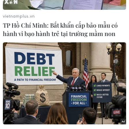
công ty địa phương. Mới đây cô Wang đã đến
bệnh viện để khám tai sau, khi nhận thấy mình
vietnamplus.vn
có vấn đề về khả năng nghe.
TP Hồ Chí Minh: Bắt khẩn cấp bảo mẫu có
Wang cho biết cô thường không nghe rõ nếu sếp
hành vi bạo hành trẻ tại trường mầm non
thì thầm với mình trong các cuộc họp. Cô lo ngại
điều này sẽ gây ra vấn đề trong công việc. Một
cuộc kiểm tra y tế kỹ lưỡng sau đó cho thấy
người phụ nữ này đã bị tổn thương thần kinh
thính giác vĩnh viễn ở bên tai trái - nguyên
nhân khiến cô gặp khó khăn khi nghe sếp nói.
Khi được hỏi liệu Wang có từng bị chấn thương
gần tai, hay tai phải chịu tiếng ồn lớn trong thời
gian dài hay không, cô đều lắc đầu. Nhưng cô
cho biết mình có thói quen đeo tai nghe để nghe
nhạc mỗi tối.