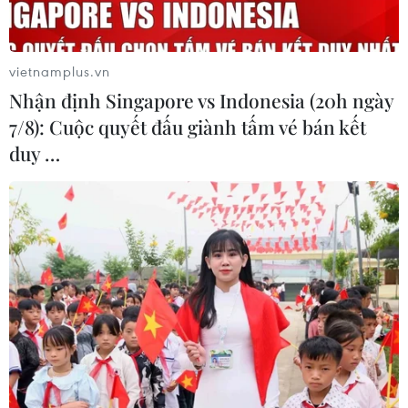
kỷ lục châu Á về tường đá khắc chữ
Vạn
03/05/2026 05:42
vietnamplus.vn
Nhận định Singapore vs Indonesia (20h ngày
Hành trình kỷ lục chinh phục “nóc
7/8): Cuộc quyết đấu giành tấm vé bán kết
nhà thế giới” của chàng trai 27 tuổi
duy …
29/04/2026 10:21
Hành khách “đặc biệt” chào đời trên
chuyến bay nội địa Mỹ
28/04/2026 02:34
Lật lại bí ẩn vụ trộm nghệ thuật lớn
nhất thế giới qua lời kể của cựu đặc