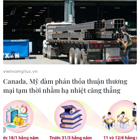
Kỷ lục Guinness về máy bay giấy lớn
nhất thế giới
03/07/2026 11:32
Phát hiện bản in Tuyên ngôn Độc lập
cực hiếm của Mỹ
vietnamplus.vn
03/07/2026 06:45
Canada, Mỹ đàm phán thỏa thuận thương
mại tạm thời nhằm hạ nhiệt căng thẳng
Chàng trai Pháp đạp xe vượt
19.000km tới Việt Nam
28/06/2026 00:22