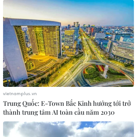
Bất ngờ về kết quả nghiên cứu trên người
đàn ông tiêm 217 mũi vaccine COVID-19
07/03/2024 06:31
Một người đàn ông tại Đức đã tiêm hơn 200 mũi
vaccine phòng COVID-19 nhưng các nhà khoa học
không phát hiện bất kỳ dấu hiệu bất thường nào với hệ
miễn dịch của người này.
vietnamplus.vn
Trung Quốc: E-Town Bắc Kinh hướng tới trở
thành trung tâm AI toàn cầu năm 2030