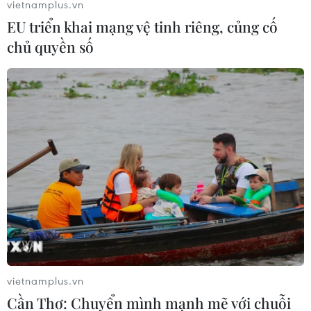
vietnamplus.vn
Dubai (UAE), những "hạt giống" kim cương "lớn lên"
EU triển khai mạng vệ tinh riêng, củng cố
với tốc độ khoảng 0,01mm mỗi giờ.
chủ quyền số
vietnamplus.vn
Người phụ nữ Mỹ đầu tiên hoàn thành đi
Cần Thơ: Chuyển mình mạnh mẽ với chuỗi