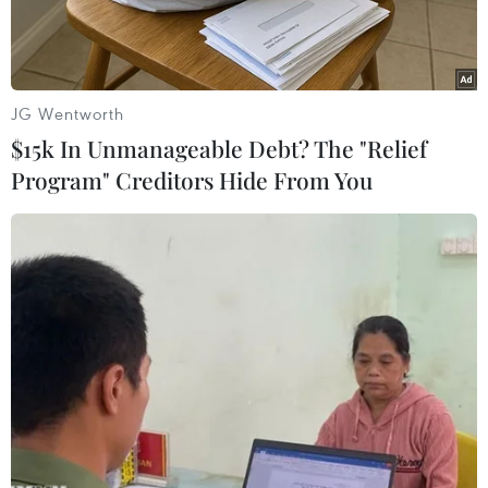
JG Wentworth
$15k In Unmanageable Debt? The "Relief
Program" Creditors Hide From You
Trường hợp của Wang đã thu hút sự quan tâm trên báo chí
Trung Quốc. (Nguồn: Oddity Central)
Một cô gái trẻ người Trung Quốc gần đây đã gây
chú ý khi phải đeo máy trợ thính, để giải quyết
vấn đề mất thính lực do đeo tai nghe đi ngủ mỗi
đêm.
Truyền thông Trung Quốc cho biết cô Wang, một
phụ nữ trẻ đến từ Sơn Đông, là thư ký ở một