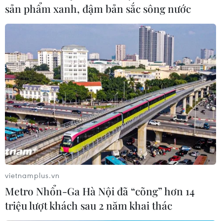
thuyền một mình vòng quanh thế giới
sản phẩm xanh, đậm bản sắc sông nước
08/03/2024 08:34
Bất chấp nhiều khó khăn, bị thương ở xương sườn vào
thời điểm khoảng giữa cuộc đua, người phụ nữ 29 tuổi
này về đích ở vị trí thứ 2.
vietnamplus.vn
Metro Nhổn-Ga Hà Nội đã “cõng” hơn 14
triệu lượt khách sau 2 năm khai thác