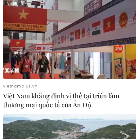
Theo dõi VietnamPlus
TIN LIÊN QUAN
vietnamplus.vn
Việt Nam khẳng định vị thế tại triển lãm
thương mại quốc tế của Ấn Độ