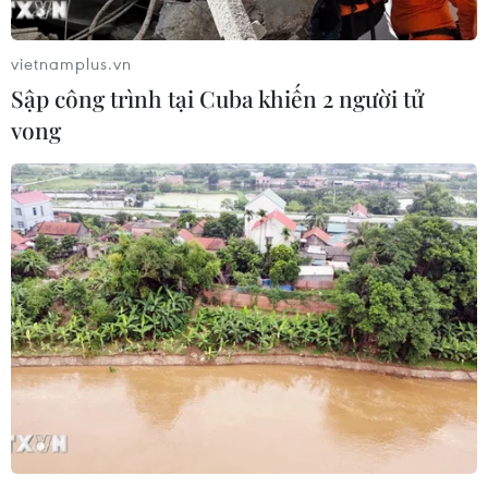
08/08/2026 01:33
vietnamplus.vn
Bộ Giáo dục và Đào tạo
Sập công trình tại Cuba khiến 2 người tử
công bố Khung kế hoạch thời gian
vong
năm học
07/08/2026 23:54
Áp thấp nhiệt đới đổi hướng trên
vùng biển phía Đông khu vực vịnh
Bắc Bộ
07/08/2026 23:29
Bổ sung một số chức danh có thẩm
quyền xử phạt vi phạm hành chính
từ ngày 26/9