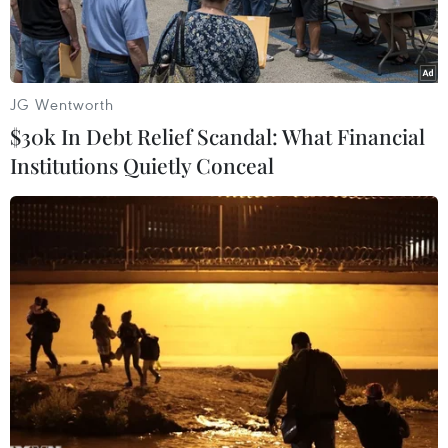
JG Wentworth
$30k In Debt Relief Scandal: What Financial
Institutions Quietly Conceal
Dạy nghề đang đòi hỏi phải đổi mới để phù hợp với nhu cầu
của thị trường lao động. (Ảnh minh họa: TTXVN)
Đào tạo nghề chưa gắn với nhu cầu thị trường là
hạn chế lớn nhất của công tác dạy nghề hiện