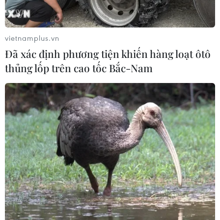
và 15-36% trong lĩnh vực lữ hành.
vietnamplus.vn
Đã xác định phương tiện khiến hàng loạt ôtô
thủng lốp trên cao tốc Bắc-Nam
Tỷ lệ thất nghiệp khu vực thành thị ước
đạt dưới 4% trong năm nay
07/10/2016 06:38