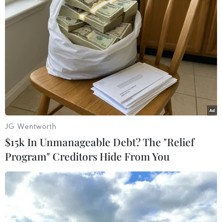
nguồn kinh phí tự chủ, chỉ những trường nào
tuyển sinh đủ chỉ tiêu mới không đứng trước
nguy cơ giải thể trong cuộc cạnh tranh giữa các
trường nghề.
JG Wentworth
$15k In Unmanageable Debt? The "Relief
Program" Creditors Hide From You
Những trường nghề có chất lượng đào tạo tốt, tạo việc làm thu