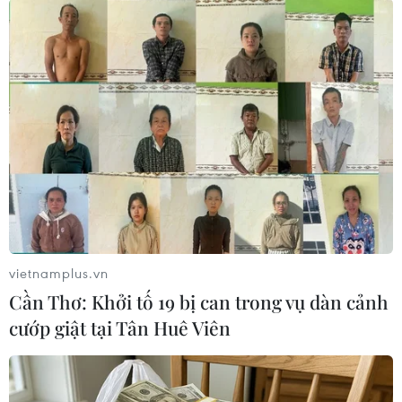
tiền học phí, còn lại 23 tỷ đồng là từ các hoạt
động khác. Chúng tôi đang phải cố gắng ‘lấy
ngắn nuôi dài’ bằng cách bằng đào tạo lái xe ô
tô,xe máy, mở rộng liên kết đào tạo… để tăng
nguồn thu.”
Trước những đòi hỏi phải thay đổi trong nguồn
kinh phí duy trì cơ sở đào tạo, ông Nguyễn
Thanh Nhàn, Hiệu trưởng trường Trung cấp
nghề Kinh tế-Kỹ thuật số 2 Đồng Nai cũng chia
sẻ, nhà trường mới tự chủ một phần và phấn
đấu đến năm 2017 sẽ tự chủ hoàn toàn. Điều
vietnamplus.vn
này đòi hỏi nhà trường phải sắp xếp lại đội ngũ
Cần Thơ: Khởi tố 19 bị can trong vụ dàn cảnh
giáo viên, thay đổi cách đào tạo, giáo trình để
cướp giật tại Tân Huê Viên
thu hút được học sinh đến đăng ký học.
Hiện nay, tự chủ tài chính đang là bài toán nan
giải với các cơ sở dạy nghề. Để có thể có đủ