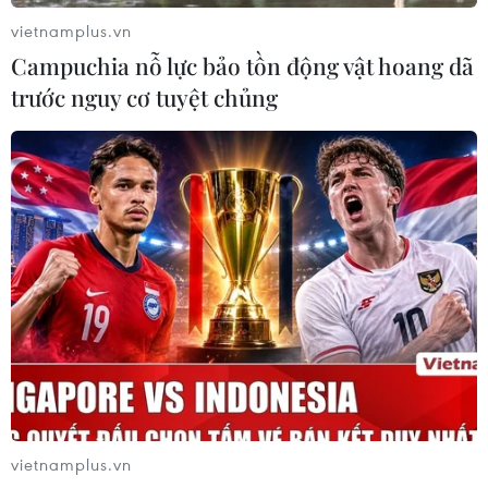
Theo đại diện Bộ Lao động-Thương binh và Xã hội, năm
vietnamplus.vn
nay tỷ lệ thất nghiệp khu vực thành thị ước đạt dưới 4%;
Campuchia nỗ lực bảo tồn động vật hoang dã
tỷ lệ hộ nghèo cả nước ước giảm xuống còn 8,62 đến
trước nguy cơ tuyệt chủng
8,42%.
vietnamplus.vn