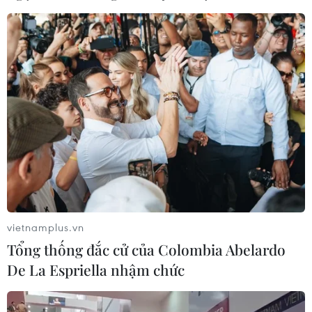
#Dạy nghề
#Trường nghề
#Đào tạo nghề
#Cao đẳng
#Trung cấp
#Tuyển sinh
vietnamplus.vn
#Trường nghề tự chủ
#trường nghề giải thể
Tổng thống đắc cử của Colombia Abelardo
Đồng Nai
TP. Hà Nội
Hà Tĩnh
De La Espriella nhậm chức