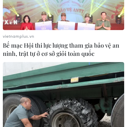
vietnamplus.vn
Bế mạc Hội thi lực lượng tham gia bảo vệ an
ninh, trật tự ở cơ sở giỏi toàn quốc
"Báo động đỏ" chất lượng lao động du lịch
đồng bằng sông Cửu Long
18/07/2016 07:23
Các kết quả nghiên cứu của Dự án EU cho thấy tỷ lệ
nguồn nhân lực được đánh giá đáp ứng yêu cầu công
việc chiếm tỷ lệ rất thấp, dưới 10% trong lĩnh vực lưu trú