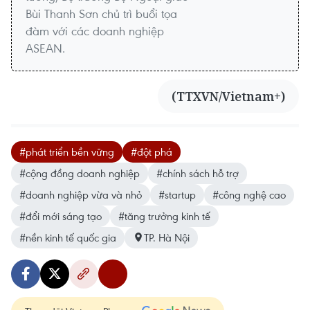
Bùi Thanh Sơn chủ trì buổi tọa
đàm với các doanh nghiệp
ASEAN.
(TTXVN/Vietnam+)
#phát triển bền vững
#đột phá
#cộng đồng doanh nghiệp
#chính sách hỗ trợ
#doanh nghiệp vừa và nhỏ
#startup
#công nghệ cao
#đổi mới sáng tạo
#tăng trưởng kinh tế
#nền kinh tế quốc gia
TP. Hà Nội