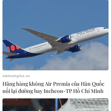
sinh nhập viện sau khi ăn pizza
17/02/2026 11:46
Anh: Có điều gì đặc biệt trong bữa ăn
trưa Chủ Nhật đắt hàng nhất thế
giới?
13/02/2026 22:08
Xem thêm
vietnamplus.vn
Hãng hàng không Air Premia của Hàn Quốc
nối lại đường bay Incheon-TP Hồ Chí Minh
CƠ QUAN CHỦ QUẢN: THÔNG TẤN XÃ VIỆT NAM