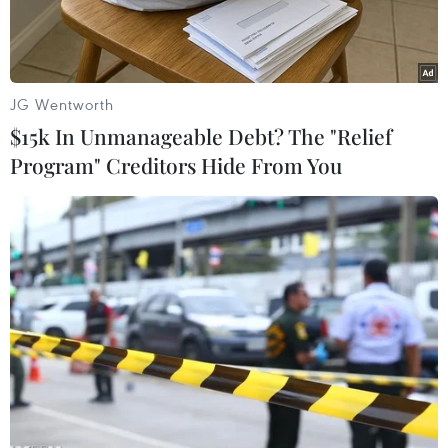
Điều đáng nói là số côcain này đã được giấu
khéo léo bên trong những chiếcbánh quy kem
bình thường mà kiểm bằng mắt thường hay
JG Wentworth
máy soi rất khó nhận biết.
$15k In Unmanageable Debt? The "Relief
Program" Creditors Hide From You
Tuyên bố của cảnh sát cho hay thủ phạm đã hút
kem trong những chiếc bánhquy thông thường
ra rồi thay vào đó là những gói nhỏ côcain nén
để che giấu lựclượng chống ma túy. Tuy nhiên,
hành vi của chúng đã không "đánh lừa" được
sựthính nhạy của các chú chó nghiệp vụ.
Theo số liệu của Cơ quan phòng chống ma túy
của Liên hợp quốc, Colombiahiện là nước sản
xuất côcain lớn nhất thế giới với khoảng 430 tấn