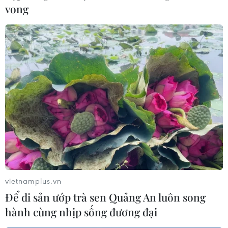
Nam Phi lần đầu thực hiện thủ thuật
vong
đổi màu mắt vĩnh viễn
24/03/2026 06:38
Cho kẹo dẻo vào tủ đông: Trào lưu
ăn vặt thú vị của giới trẻ Hàn Quốc
11/03/2026 10:15
Johatsu: Chuyện về những người
"mất tích tự nguyện" tại Nhật Bản
10/03/2026 04:44
vietnamplus.vn
Để di sản ướp trà sen Quảng An luôn song
hành cùng nhịp sống đương đại
Chuyện hi hữu tại Nhật Bản: 6 học