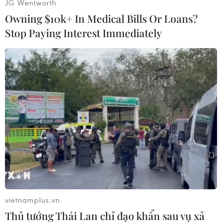
JG Wentworth
Owning $10k+ In Medical Bills Or Loans?
Stop Paying Interest Immediately
#Colombia
#Tây Ban Nha
#Côcain
#Ma túy
Colombia
Tây Ban Nha
Theo dõi VietnamPlus
vietnamplus.vn
TIN CÙNG CHUYÊN MỤC
Thủ tướng Thái Lan chỉ đạo khẩn sau vụ xả