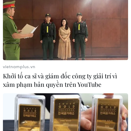
vietnamplus.vn
Khởi tố ca sĩ và giám đốc công ty giải trí vì
xâm phạm bản quyền trên YouTube