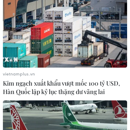
Các chốt kiểm dịch "dã chiến" được dựng ngay bên các lối mở,
đường mòn nơi biên giới. (Ảnh: Phan Tuấn Anh/TTXVN)
Ấn tượng Việt Nam kiểm soát tốt đường biên
giới và cửa khẩu
Trong cuộc họp trực tuyến với Quyền Bộ trưởng
vietnamplus.vn
Bộ Y tế Nguyễn Thanh Long, Giám đốc Tổ chức
Kim ngạch xuất khẩu vượt mốc 100 tỷ USD,
Y tế thế giới (WHO) khu vực Tây Thái Bình
Hàn Quốc lập kỷ lục thặng dư vãng lai
Dương, Tiến sỹ Takeshi Kasai tiếp tục khẳng
định và đưa ra ý kiến đánh giá Việt Nam đã trở
thành điểm sáng trên thế giới trong đẩy lùi dịch
COVID-19.