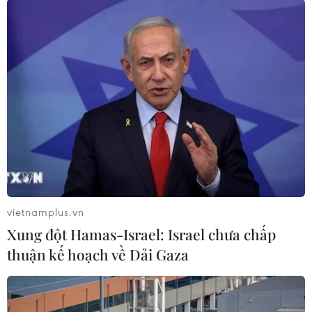
ngoài về và được cách ly ngay sau khi nhập
cảnh không có khả năng lây lan ra cộng đồng.
Theo nhận định của Bộ Y tế, Việt Nam vẫn đang
kiểm soát tốt dịch bệnh COVID-19, tuy nhiên
nguy cơ dịch bệnh xâm nhập từ nước ngoài vào
Việt Nam vẫn cao, do tình trạng vượt biên, nhập
cảnh trái phép, trốn cách ly...
vietnamplus.vn
Xung đột Hamas-Israel: Israel chưa chấp
thuận kế hoạch về Dải Gaza