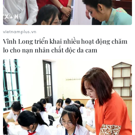
vietnamplus.vn
Vĩnh Long triển khai nhiều hoạt động chăm
lo cho nạn nhân chất độc da cam
Phun thuốc khử trùng tại nhà trường hợp tiếp xúc gần với bệnh
nhân nghi nhiễm COVID-19. (Ảnh: Văn Dũng/TTXVN)
Tính từ 6 giờ ngày 16/4 đến tới thời điểm này là
100 ngày Việt Nam không có ca mắc mới COVID-
19 lây nhiễm trong cộng đồng.