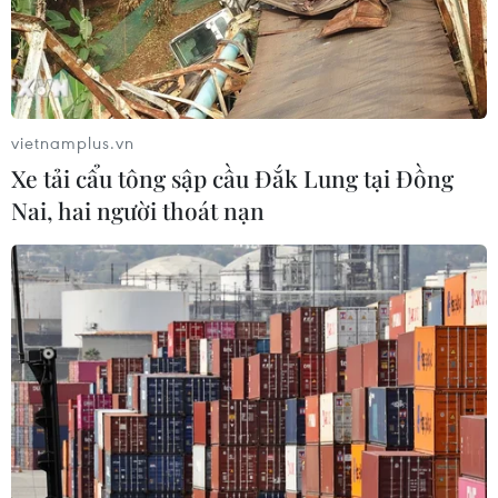
vietnamplus.vn
Xe tải cẩu tông sập cầu Đắk Lung tại Đồng
Nai, hai người thoát nạn
TIN CÙNG CHUYÊN MỤC
Công nghệ Robot Da Vinci
nâng cao năng lực phẫu thuật
chuyên sâu tại Bệnh viện K
06/08/2026 02:13
Cứu nạn thành công 30 ngư dân của