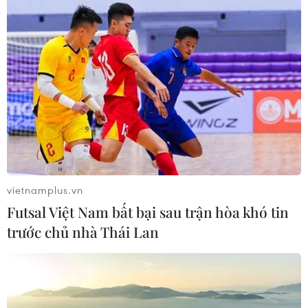
#Bộ Y tế
#Ca mắc mới
#bệnh COVID-19
#Ca lây nhiễm trong cộng đồng
#giáo sư Nguyễn Thanh Long
vietnamplus.vn
Theo dõi VietnamPlus
Futsal Việt Nam bất bại sau trận hòa khó tin
trước chủ nhà Thái Lan