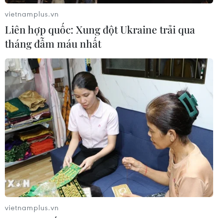
vietnamplus.vn
Liên hợp quốc: Xung đột Ukraine trải qua
tháng đẫm máu nhất
Phát hiện thêm 2 trường hợp mắc COVID-
19 được cách ly khi nhập cảnh
24/07/2020 23:31
Trong 24 giờ qua, Việt Nam ghi nhận thêm 2 trường hợp
lây nhiễm COVID-19 từ nước ngoài (trở về từ Nga, quá
cảnh Belarus) và đã được cách ly ngay khi nhập cảnh,
không có khả năng lây ra cộng đồng.
vietnamplus.vn