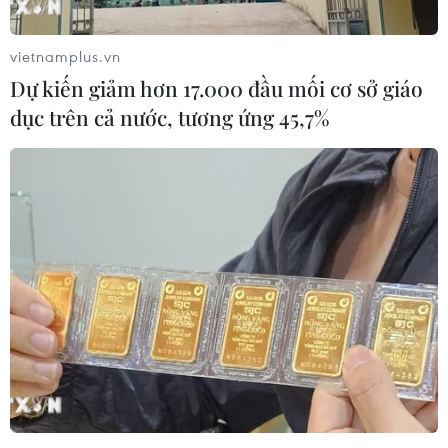
vietnamplus.vn
Dự kiến giảm hơn 17.000 đầu mối cơ sở giáo
dục trên cả nước, tương ứng 45,7%
Các công dân Việt Nam lên máy bay tại sân bay José Martí, La
Habana (Cuba) về nước. (Ảnh: Vũ Lê Hà/TTXVN)
Về công tác chuẩn bị đón hơn 200 người lao
động từ Guinia Xích đạo về nước, Bộ Y tế đã có
Công văn giao Bệnh viện Nhiệt đới Trung ương
lập kế hoạch, cử bác sỹ và điều dưỡng tham gia
đoàn; và chuẩn bị nhân lực, cơ số giường bệnh,
thuốc vật tư để tiếp nhận cách ly số 120 người
đã nhiễm bệnh và tổ bay.