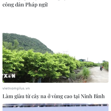
phòng, chống dịch COVID-19 gồm vệ sinh tay;
công dân Pháp ngữ
che miệng và mũi khi ho và hắt hơi; không
chạm tay lên mặt khi chưa rửa sạch tay; hạn chế
ở những không gian kín hoặc nơi đông người;
giữ khoảng cách tối thiểu 1m; thường xuyên
làm sạch và khử trùng các vật/bề mặt hay được
chạm vào./.
(Vietnam+)
vietnamplus.vn
Làm giàu từ cây na ở vùng cao tại Ninh Bình