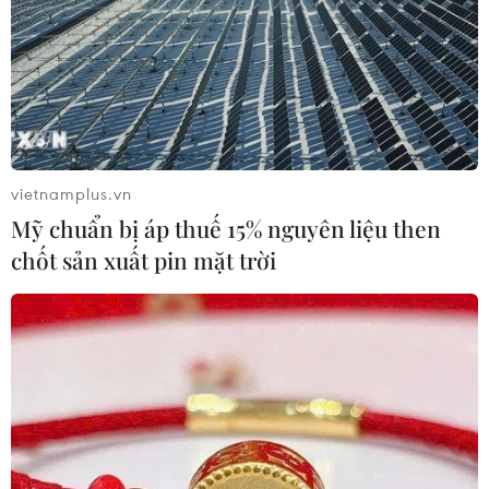
sau khi nhập cảnh, đến ngày 06/07/2020 được đưa
vào tiếp tục cách ly tại khách sạn Vân Long, tỉnh Quảng
Ninh.
vietnamplus.vn
Mỹ chuẩn bị áp thuế 15% nguyên liệu then
chốt sản xuất pin mặt trời