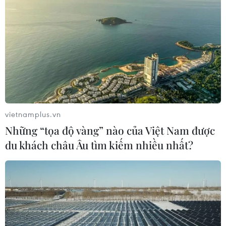
TIN LIÊN QUAN
vietnamplus.vn
Những “tọa độ vàng” nào của Việt Nam được
du khách châu Âu tìm kiếm nhiều nhất?
Thêm 1 ca mắc COVID-19, đã được cách ly
ngay khi nhập cảnh
24/07/2020 11:16
Bệnh nhân được cách ly tại tàu không lên đất liền ngay