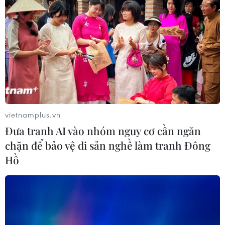
Gia Lai xác thực 99,8% dữ liệu bảo
hiểm
01/08/2026 07:05
Bộ Y tế : Trên 22% người trưởng
thành thiếu vận động thể lực
vietnamplus.vn
31/07/2026 04:10
Đưa tranh AI vào nhóm nguy cơ cần ngăn
chặn để bảo vệ di sản nghề làm tranh Đông
Hồ
TP Hồ Chí Minh đồng hành để trẻ
mắc bệnh hiểm nghèo không lỡ cơ
hội học tập và điều trị
30/07/2026 13:53