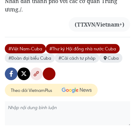
Nhân dân thành phố với các cơ quan Trung
ương./.
(TTXVN/Vietnam+)
#Việt Nam-Cuba
#Thư ký Hội đồng nhà nước Cuba
#Đoàn đại biểu Cuba
#Cải cách tư pháp
Cuba
Theo dõi VietnamPlus