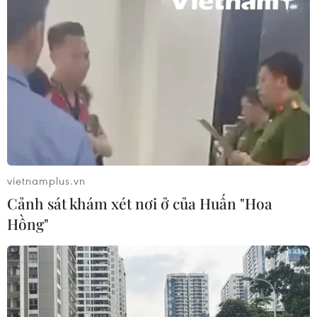
vietnamplus.vn
Cảnh sát khám xét nơi ở của Huấn "Hoa
Hồng"
Dị ứng thuốc Hilan kit, một bệnh nhân rơi
vào tình trạng nguy kịch
17/05/2018 04:17
Một nữ bệnh nhân đã được chẩn đoán là dị ứng với