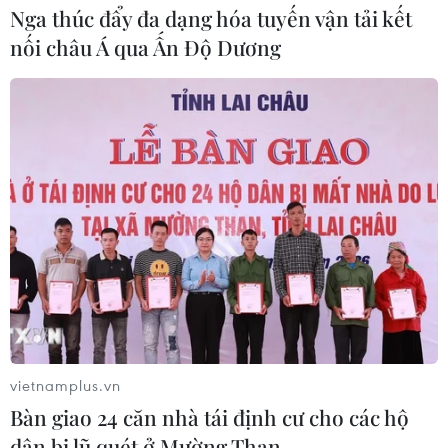
Nga thúc đẩy đa dạng hóa tuyến vận tải kết
nối châu Á qua Ấn Độ Dương
vietnamplus.vn
TIN CÙNG CHUYÊN MỤC
Bàn giao 24 căn nhà tái định cư cho các hộ
Ca vi phẫu ghép da đầu hiếm gặp
dân bị lũ quét ở Mường Than