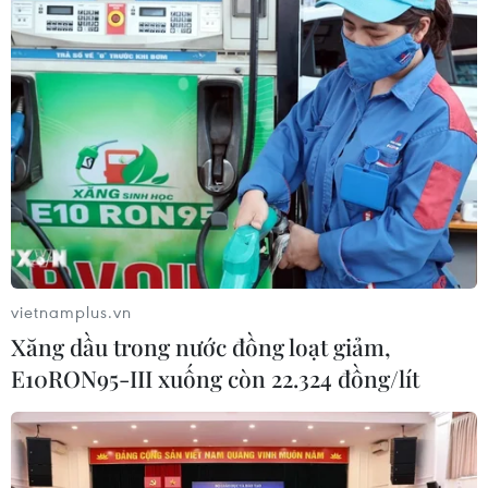
Đồng Nai: Bé trai 4 tuổi suy đa tạng
sau thời gian dài chỉ uống sữa tươi
30/07/2026 05:45
Hơn 300 doanh nghiệp tham gia
Triển lãm quốc tế chuyên ngành y
dược
30/07/2026 05:02
vietnamplus.vn
Xem thêm
Xăng dầu trong nước đồng loạt giảm,
E10RON95-III xuống còn 22.324 đồng/lít
CƠ QUAN CHỦ QUẢN: THÔNG TẤN XÃ VIỆT NAM