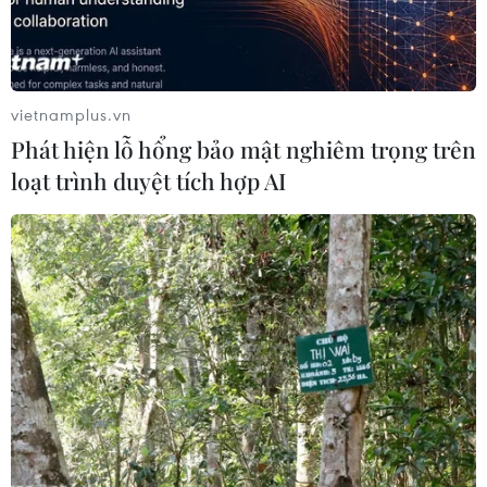
TIN LIÊN QUAN
vietnamplus.vn
Phát hiện lỗ hổng bảo mật nghiêm trọng trên
loạt trình duyệt tích hợp AI
Thuốc dùng cho sản phụ tử vong ở Bến