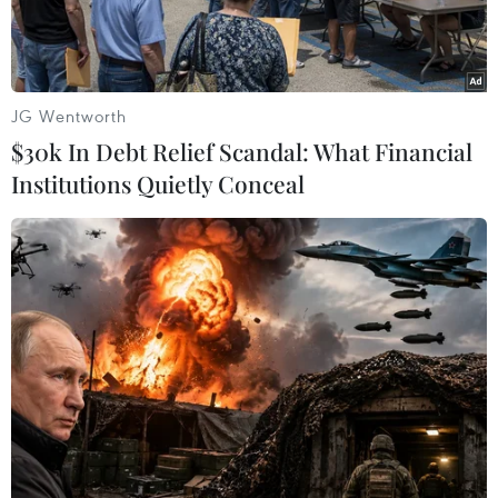
JG Wentworth
$30k In Debt Relief Scandal: What Financial
Institutions Quietly Conceal
Các bác sỹ Bệnh viện Quốc tế City Thành phố Hồ Chí Minh
thăm khám cho bệnh nhân Oum Sokunm. (Ảnh: TTXVN phát)
Bác sỹ Đào Thị Mỹ Vân, Phó Giám đốc Bệnh viện
Quốc tế City Thành phố Hồ Chí Minh cho biết
ngày 22/5, các bác sỹ đã cứu sống một bệnh