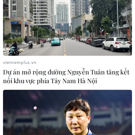
thuốc Hilan kit và rơi vào tình trạng sốc phản vệ, chân
tay co quắp, tím tái, chỉ số SpO2 tụt dần, mạch đập rời
rạc, nguy cơ tử vong rất cao.
vietnamplus.vn
Dự án mở rộng đường Nguyễn Tuân tăng kết
nối khu vực phía Tây Nam Hà Nội