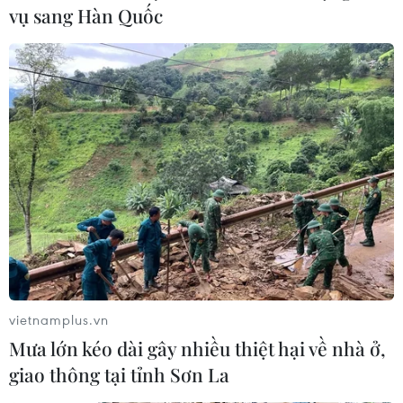
vụ sang Hàn Quốc
Cách nhận biết về loại thuốc đông dược bị
trộn thêm tân dược
20/09/2017 07:16
Hiện nay, có nhiều người bệnh phản ánh có tình trạng
về thuốc đông dược bị trộn thêm tân dược làm ảnh
hưởng không nhỏ đến sức khỏe người dùng.
vietnamplus.vn
Mưa lớn kéo dài gây nhiều thiệt hại về nhà ở,
giao thông tại tỉnh Sơn La