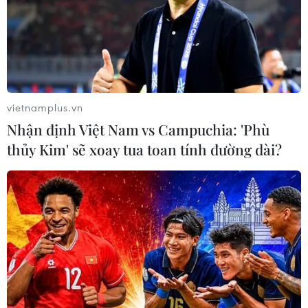
vietnamplus.vn
Nhận định Việt Nam vs Campuchia: 'Phù
thủy Kim' sẽ xoay tua toan tính đường dài?