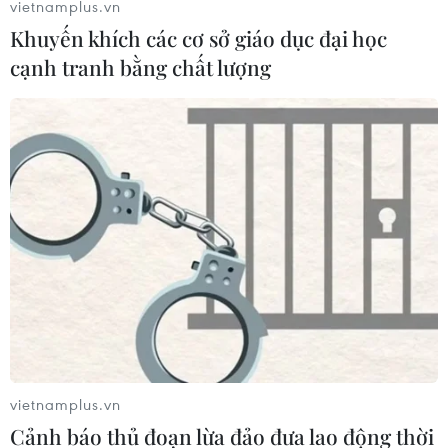
vietnamplus.vn
Khuyến khích các cơ sở giáo dục đại học
cạnh tranh bằng chất lượng
Biến dạng khuôn mặt sau khi tiêm thuốc
làm trắng da
28/10/2016 09:46
Bệnh nhân kể lại, cách đây ít ngày họ có bôi và tiêm
thuốc làm trắng da tại một cơ sở spa ở Hà Nội để cải
thiện nước da sáng hơn.
vietnamplus.vn
Cảnh báo thủ đoạn lừa đảo đưa lao động thời