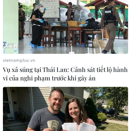
Tổng cục Đường bộ Việt Nam vừa có kết quả kiểm tra,
giám sát trạm phí Tào Xuyên mới trong đó khẳng định
công tác tổ chức thu phí minh bạch, khách quan; không
có chênh lệch về doanh thu.
vietnamplus.vn
Vụ xả súng tại Thái Lan: Cảnh sát tiết lộ hành
vi của nghi phạm trước khi gây án