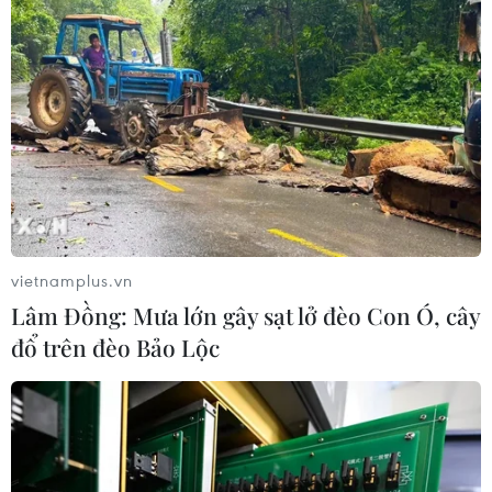
vietnamplus.vn
Lâm Đồng: Mưa lớn gây sạt lở đèo Con Ó, cây
đổ trên đèo Bảo Lộc