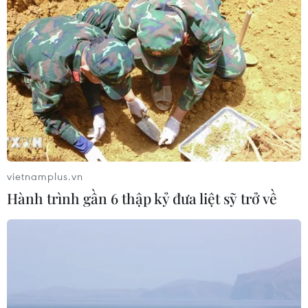
Xuất hiện các cung trượt sạt kèm
theo nhiều vết nứt, gãy tại Sơn La
07/08/2026 07:31
Thu hồi 89 ha đất đấu giá chọn nhà
đầu tư công trình thành phố cảng
hàng không
vietnamplus.vn
07/08/2026 06:46
Hành trình gần 6 thập kỷ đưa liệt sỹ trở về
Cần xử lý dứt điểm việc tập kết gỗ ở
hành lang an toàn giao thông Quốc
lộ 22B
07/08/2026 04:31