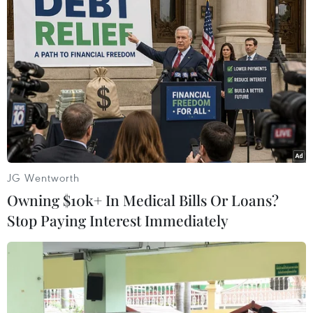
TIN LIÊN QUAN
JG Wentworth
Owning $10k+ In Medical Bills Or Loans?
Stop Paying Interest Immediately
Đoàn kiểm tra kết luận về doanh thu tại
trạm phí Tào Xuyên mới
31/10/2016 02:32