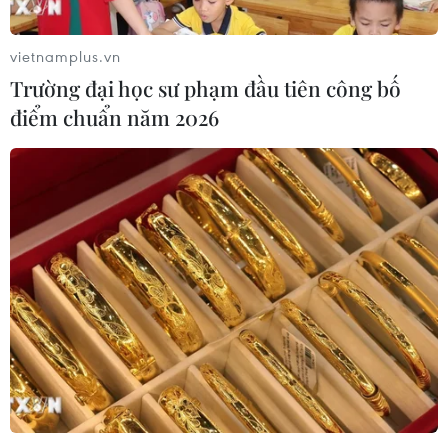
vietnamplus.vn
Trường đại học sư phạm đầu tiên công bố
điểm chuẩn năm 2026
Liên tục lùi tiến độ thông xe dự án đầu tư
BOT Hòa Lạc-Hòa Bình
29/11/2016 01:42
Dự án đầu tư xây dựng đường Hòa Lạc-Hòa Bình theo
hình thức BOT đã liên tục được Bộ Giao thông Vận tải lùi
tiến độ hoàn thành thông xe vào trước ngày 30/4/2017.