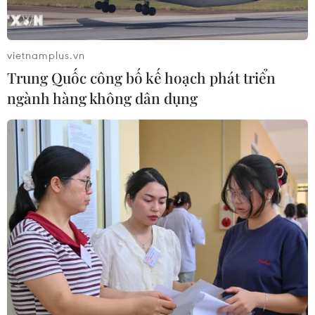
lộ 30 sau phản ánh của TTXVN
06/08/2026 09:42
vietnamplus.vn
Trung Quốc công bố kế hoạch phát triển
Hà Nội tăng tốc thi công
ngành hàng không dân dụng
đường Vành đai 1 đoạn Hoàng Cầu-
Voi Phục
06/08/2026 09:07
Đồng Nai yêu cầu đẩy nhanh tiến độ
dự án kết nối vùng, sân bay Long
Thành
06/08/2026 09:05
Cầu Đắk Lung sập sau cú