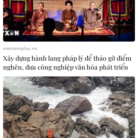
vietnamplus.vn
Xây dựng hành lang pháp lý để tháo gỡ điểm
nghẽn, đưa công nghiệp văn hóa phát triển
TIN CÙNG CHUYÊN MỤC
Ngành đường sắt hướng tới mục tiêu
1.500 container vận tải liên vận
Trung Quốc
09/08/2026 10:17
Tỉnh Quảng Ninh mở hướng kết nối
mới với chuỗi kinh tế phía Bắc