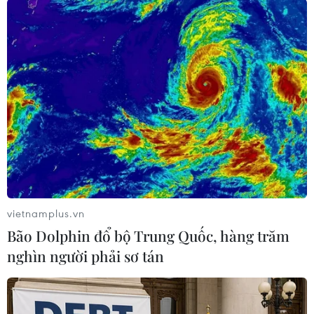
#Vé xe khách
#Trạm thu phí
#BOT
#Bộ Giao thông Vận tải
#Quốc lộ 1
#Quốc lộ 5
#Giảm phí đường bộ
vietnamplus.vn
Theo dõi VietnamPlus
Bão Dolphin đổ bộ Trung Quốc, hàng trăm
nghìn người phải sơ tán