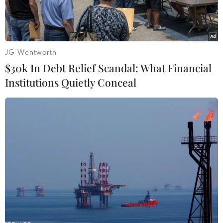
JG Wentworth
$30k In Debt Relief Scandal: What Financial
Institutions Quietly Conceal
Một trạm thu phí BOT. (Ảnh: Việt Hùng/Vietnam+)
Thứ trưởng Bộ Giao thông Vận tải Nguyễn Hồng
Trường vừa cho biết đến thời điểm này, đã có 23
trạm thu phí BOT trên toàn quốc thực hiện việc
giảm phí đường bộ.