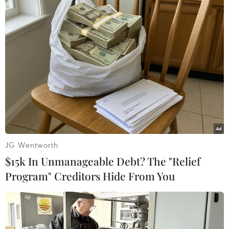
#Đà Lạt
#cơ sở lưu trú
#Tết Nguyên đán
JG Wentworth
#khách du Xuân
#hoa Mai anh đào
Lâm Đồng
$15k In Unmanageable Debt? The "Relief
Program" Creditors Hide From You
Theo dõi VietnamPlus