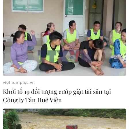
của vùng biển Kyoto
05/08/2026 22:20
Về miền bình yên của vùng biển
Kyoto
05/08/2026 14:53
Đưa tinh hoa sông nước Cần Thơ
chinh phục du khách Thái Lan
vietnamplus.vn
05/08/2026 11:36
Khởi tố 19 đối tượng cướp giật tài sản tại
Công ty Tân Huê Viên
Đà Nẵng lần đầu đăng cai chung kết
Hoa hậu Di sản toàn cầu 2026
05/08/2026 11:01