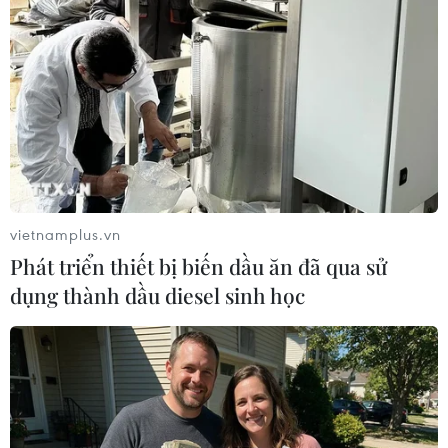
Tin nổi bật Du lịch
Vẻ đẹp hoang sơ của những bãi biển
phía Nam Đà Nẵng
Đánh thức tiềm năng du lịch cộng đồng từ cánh
rừng ngập nước nguyên sơ duy nhất ở Đắk Lắk
Khách quốc tế đến Việt Nam
vietnamplus.vn
tăng 13,8% trong 7 tháng của năm 2026
Phát triển thiết bị biến dầu ăn đã qua sử
dụng thành dầu diesel sinh học
Tây Ninh: Chợ Long Hoa - độc đáo giá
trị kiến trúc và sức sống thương mại
Check in "Chạm Lũng Cú" - điểm hẹn mới nơi
địa đầu Tổ quốc