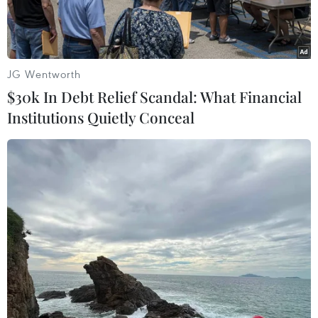
JG Wentworth
$30k In Debt Relief Scandal: What Financial
Institutions Quietly Conceal
Khu vực hồ Xuân Hương là điểm check in với Mai Anh Đào của
du khách. (Ảnh: Quốc Hùng/TTXVN)
Ngày 15/2, Ủy ban Nhân dân thành phố Đà Lạt
(Lâm Đồng) cho biết theo thống kê nhanh lượng
du khách đến địa bàn trong 7 ngày nghỉ Tết