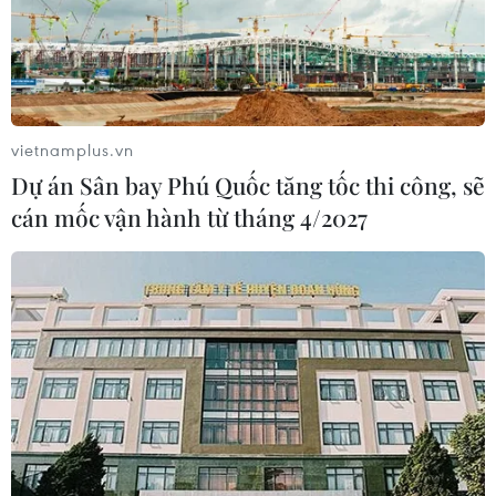
vietnamplus.vn
Dự án Sân bay Phú Quốc tăng tốc thi công, sẽ
cán mốc vận hành từ tháng 4/2027
TIN CÙNG CHUYÊN MỤC
Thánh đường Emir
Abdelkader - biểu tượng văn hóa,
tôn giáo của Constantine
08/08/2026 08:35