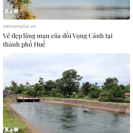
Quảng Ngãi: Chiêm ngưỡng
cảnh sắc tuyệt đẹp của gành Đá Đỏ
vietnamplus.vn
04/08/2026 07:08
Vẻ đẹp lãng mạn của đồi Vọng Cảnh tại
thành phố Huế
Kayabuki no Sato - ngôi làng
cổ mang vẻ đẹp mộc mạc, nguyên sơ
của Kyoto
04/08/2026 03:40
Đánh thức tiềm năng du lịch cộng
đồng từ cánh rừng ngập nước
nguyên sơ duy nhất ở Đắk Lắk
04/08/2026 02:47