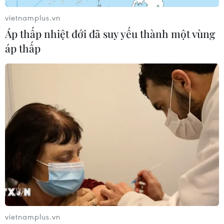
vietnamplus.vn
Áp thấp nhiệt đới đã suy yếu thành một vùng
áp thấp
Lâm Đồng: Khu ẩm thực mở cửa xuyên
đêm đầu tiên của phố núi Đà Lạt
29/12/2023 14:46
Khu ẩm thực có trên 50 gian hàng; trong đó có 30 gian
hàng ẩm thực là các món ăn đặc sản của Đà Lạt, một
số địa phương trong nước và cả các món ăn đặc trưng
của nước ngoài.
vietnamplus.vn