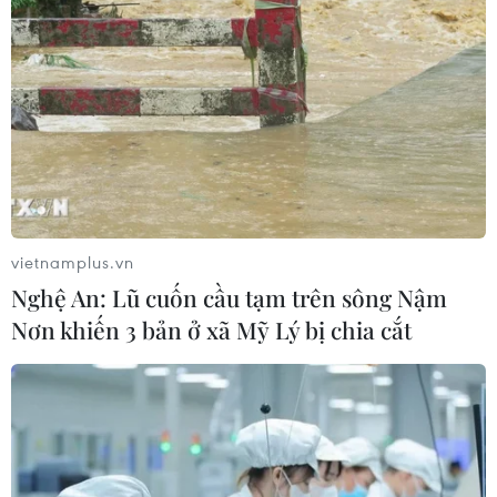
Hà Nội nằm trong
nhóm 10 thành phố hàng đầu thế
giới về ẩm thực đường phố
05/08/2026 03:11
Nét quê mộc mạc ở chợ
vietnamplus.vn
phường Vị Thanh giữa lòng thành
Nghệ An: Lũ cuốn cầu tạm trên sông Nậm
phố Cần Thơ
Nơn khiến 3 bản ở xã Mỹ Lý bị chia cắt
05/08/2026 02:00
Điểm hẹn ngắm băng trôi và cá voi ở
Canada
05/08/2026 01:08